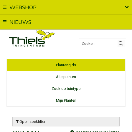
WEBSHOP
Vandaag geopend van
09:00
t.e.m.
17:00
NIEUWS
Plantengids
Alle planten
Zoek op tuintype
Mijn Planten
Open zoekfilter