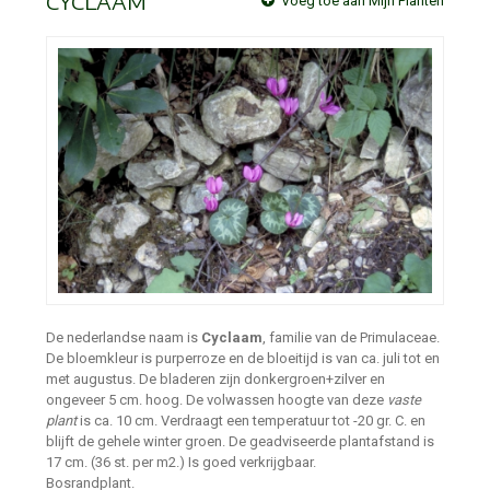
CYCLAAM
Voeg toe aan Mijn Planten
De nederlandse naam is
Cyclaam
, familie van de Primulaceae.
De bloemkleur is purperroze en de bloeitijd is van ca. juli tot en
met augustus. De bladeren zijn donkergroen+zilver en
ongeveer 5 cm. hoog. De volwassen hoogte van deze
vaste
plant
is ca. 10 cm. Verdraagt een temperatuur tot -20 gr. C. en
blijft de gehele winter groen. De geadviseerde plantafstand is
17 cm. (36 st. per m2.) Is goed verkrijgbaar.
Bosrandplant.