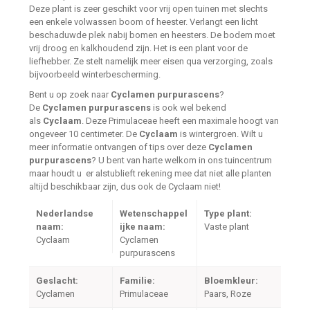
Deze plant is zeer geschikt voor vrij open tuinen met slechts
een enkele volwassen boom of heester. Verlangt een licht
beschaduwde plek nabij bomen en heesters. De bodem moet
vrij droog en kalkhoudend zijn. Het is een plant voor de
liefhebber. Ze stelt namelijk meer eisen qua verzorging, zoals
bijvoorbeeld winterbescherming.
Bent u op zoek naar
Cyclamen purpurascens
?
De
Cyclamen purpurascens
is ook wel bekend
als
Cyclaam
. Deze Primulaceae heeft een maximale hoogt van
ongeveer 10 centimeter. De
Cyclaam
is wintergroen. Wilt u
meer informatie ontvangen of tips over deze
Cyclamen
purpurascens
? U bent van harte welkom in ons tuincentrum
maar houdt u er alstublieft rekening mee dat niet alle planten
altijd beschikbaar zijn, dus ook de Cyclaam niet!
Nederlandse
Wetenschappel
Type plant:
naam:
ijke naam:
Vaste plant
Cyclaam
Cyclamen
purpurascens
Geslacht:
Familie:
Bloemkleur:
Cyclamen
Primulaceae
Paars, Roze