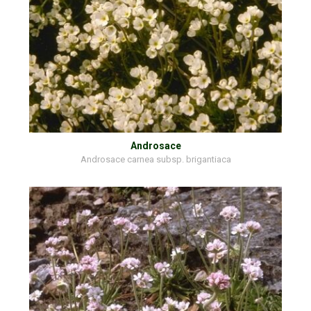
Androsace
Androsace carnea subsp. brigantiaca