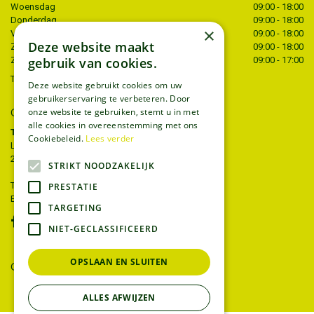
Woensdag
09:00 - 18:00
Donderdag
09:00 - 18:00
×
Vrijdag
09:00 - 18:00
Deze website maakt
Zaterdag
09:00 - 18:00
gebruik van cookies.
Zondag
09:00 - 17:00
Toon alle openingstijden
Deze website gebruikt cookies om uw
gebruikerservaring te verbeteren. Door
CONTACT
onze website te gebruiken, stemt u in met
alle cookies in overeenstemming met ons
Tuincentrum Thiels
Cookiebeleid.
Lees verder
Liersesteenweg 68
2221 Heist-op-den-berg
STRIKT NOODZAKELIJK
T.
015 22 27 52
PRESTATIE
E.
info@tuincentrumthiels.be
TARGETING
NIET-GECLASSIFICEERD
OPSLAAN EN SLUITEN
GEEF UW MENING
ALLES AFWIJZEN