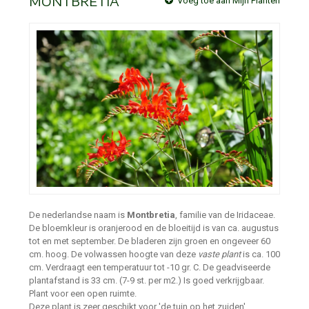
MONTBRETIA
Voeg toe aan Mijn Planten
De nederlandse naam is
Montbretia
, familie van de Iridaceae.
De bloemkleur is oranjerood en de bloeitijd is van ca. augustus
tot en met september. De bladeren zijn groen en ongeveer 60
cm. hoog. De volwassen hoogte van deze
vaste plant
is ca. 100
cm. Verdraagt een temperatuur tot -10 gr. C. De geadviseerde
plantafstand is 33 cm. (7-9 st. per m2.) Is goed verkrijgbaar.
Plant voor een open ruimte.
Deze plant is zeer geschikt voor 'de tuin op het zuiden'.