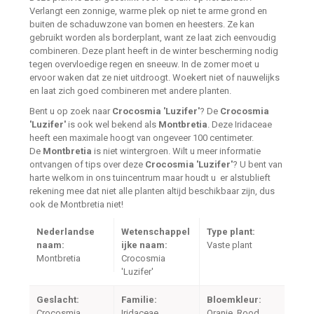
Verlangt een zonnige, warme plek op niet te arme grond en
buiten de schaduwzone van bomen en heesters. Ze kan
gebruikt worden als borderplant, want ze laat zich eenvoudig
combineren. Deze plant heeft in de winter bescherming nodig
tegen overvloedige regen en sneeuw. In de zomer moet u
ervoor waken dat ze niet uitdroogt. Woekert niet of nauwelijks
en laat zich goed combineren met andere planten.
Bent u op zoek naar
Crocosmia 'Luzifer'
? De
Crocosmia
'Luzifer'
is ook wel bekend als
Montbretia
. Deze Iridaceae
heeft een maximale hoogt van ongeveer 100 centimeter.
De
Montbretia
is niet wintergroen. Wilt u meer informatie
ontvangen of tips over deze
Crocosmia 'Luzifer'
? U bent van
harte welkom in ons tuincentrum maar houdt u er alstublieft
rekening mee dat niet alle planten altijd beschikbaar zijn, dus
ook de Montbretia niet!
Nederlandse
Wetenschappel
Type plant:
naam:
ijke naam:
Vaste plant
Montbretia
Crocosmia
'Luzifer'
Geslacht:
Familie:
Bloemkleur:
Crocosmia
Iridaceae
Oranje, Rood