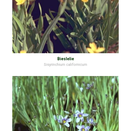
Bieslelie
Sisyrinchium californicum