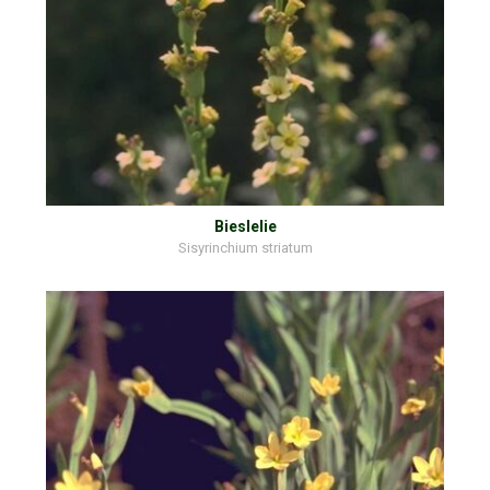
Bieslelie
Sisyrinchium striatum