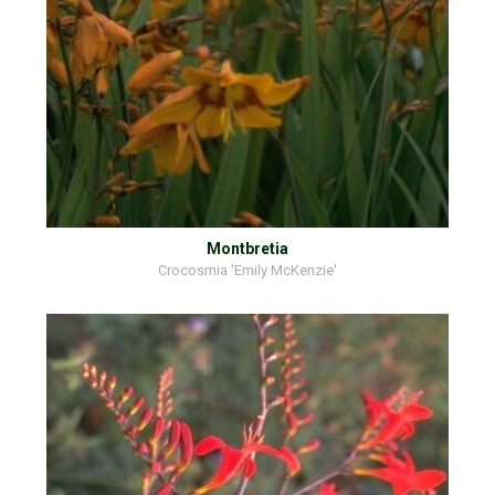
Montbretia
Crocosmia 'Emily McKenzie'