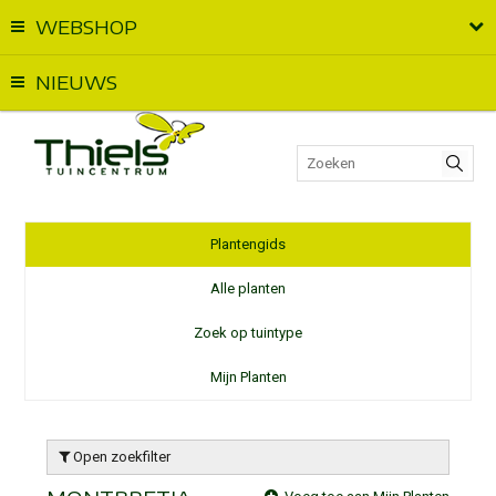
WEBSHOP
Vandaag geopend van
09:00
t.e.m.
18:00
NIEUWS
Plantengids
Alle planten
Zoek op tuintype
Mijn Planten
Open zoekfilter