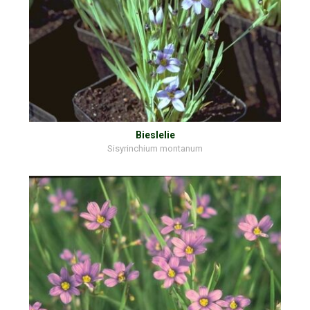
Bieslelie
Sisyrinchium montanum