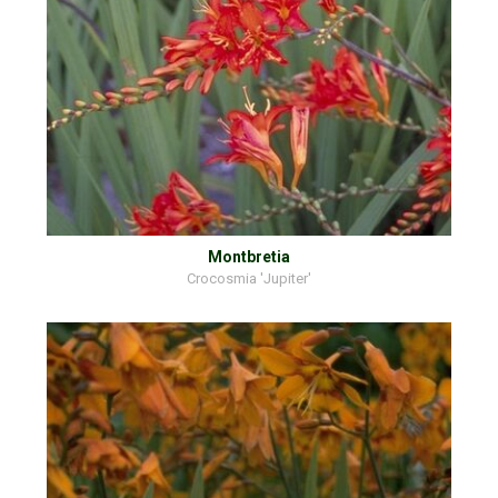
Montbretia
Crocosmia 'Jupiter'