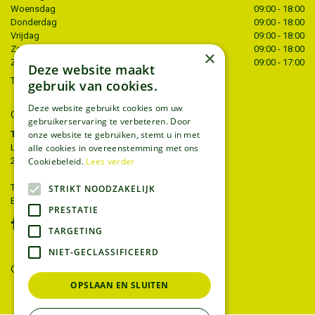
Woensdag
09:00 - 18:00
Donderdag
09:00 - 18:00
Vrijdag
09:00 - 18:00
Zaterdag
09:00 - 18:00
×
Zondag
09:00 - 17:00
Deze website maakt
Toon alle openingstijden
gebruik van cookies.
Deze website gebruikt cookies om uw
CONTACT
gebruikerservaring te verbeteren. Door
onze website te gebruiken, stemt u in met
Tuincentrum Thiels
alle cookies in overeenstemming met ons
Liersesteenweg 68
Cookiebeleid.
Lees verder
2221 Heist-op-den-berg
T.
015 22 27 52
STRIKT NOODZAKELIJK
E.
info@tuincentrumthiels.be
PRESTATIE
TARGETING
NIET-GECLASSIFICEERD
GEEF UW MENING
OPSLAAN EN SLUITEN