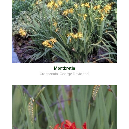
Montbretia
Crocosmia 'George Davidson'