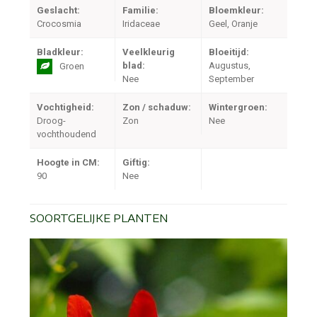
Geslacht:
Familie:
Bloemkleur:
Crocosmia
Iridaceae
Geel, Oranje
Bladkleur:
Veelkleurig
Bloeitijd:
blad:
Augustus,
Groen
Nee
September
Vochtigheid:
Zon / schaduw:
Wintergroen:
Droog-
Zon
Nee
vochthoudend
Hoogte in CM:
Giftig:
90
Nee
SOORTGELIJKE PLANTEN