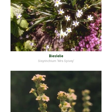
Bieslelie
Sisyrinchium 'Mrs Spivey'