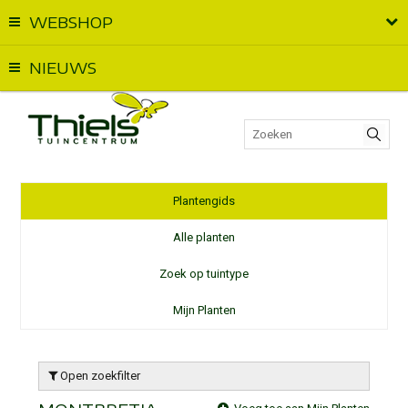
WEBSHOP
Vandaag geopend van
09:00
t.e.m.
18:00
NIEUWS
Plantengids
Alle planten
Zoek op tuintype
Mijn Planten
Open zoekfilter