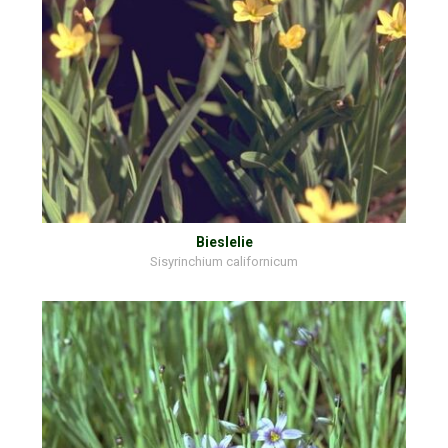
Bieslelie
Sisyrinchium californicum