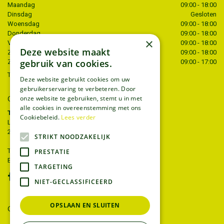
Maandag
09:00 - 18:00
Dinsdag
Gesloten
Woensdag
09:00 - 18:00
Donderdag
09:00 - 18:00
×
Vrijdag
09:00 - 18:00
Deze website maakt
Zaterdag
09:00 - 18:00
gebruik van cookies.
Zondag
09:00 - 17:00
Toon alle openingstijden
Deze website gebruikt cookies om uw
gebruikerservaring te verbeteren. Door
onze website te gebruiken, stemt u in met
CONTACT
alle cookies in overeenstemming met ons
Tuincentrum Thiels
Cookiebeleid.
Lees verder
Liersesteenweg 68
2221 Heist-op-den-berg
STRIKT NOODZAKELIJK
T.
015 22 27 52
PRESTATIE
E.
info@tuincentrumthiels.be
TARGETING
NIET-GECLASSIFICEERD
OPSLAAN EN SLUITEN
GEEF UW MENING