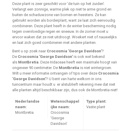
Deze plant is zeer geschikt voor 'de tuin op het zuiden'.
Verlangt een zonnige, warme plek op niet te arme grond en
buiten de schaduwzone van bomen en heesters. Ze kan
gebruikt worden als borderplant, want ze laat zich eenvoudig
combineren. Deze plant heeft in de winter bescherming nodig
tegen overvloedige regen en sneeuw. In de zomer moet u
ervoor waken dat ze niet uitdroogt. Woekert niet of nauwelijks
en laat zich goed combineren met andere planten.
Bent u op zoek naar
Crocosmia 'George Davidson'
?
De
Crocosmia 'George Davidson'
is ook wel bekend
als
Montbretia
. Deze Iridaceae heeft een maximale hoogt van
ongeveer 90 centimeter. De
Montbretia
is niet wintergroen.
Wilt u meer informatie ontvangen of tips over deze
Crocosmia
'George Davidson'
? U bent van harte welkom in ons
tuincentrum maar houdt u er alstublieft rekening mee dat niet
alle planten altijd beschikbaar zijn, dus ook de Montbretia niet!
Nederlandse
Wetenschappel
Type plant:
naam:
ijke naam:
Vaste plant
Montbretia
Crocosmia
'George
Davidson'