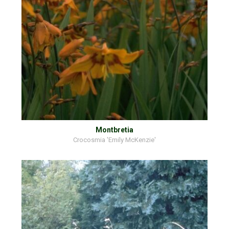
Montbretia
Crocosmia 'Emily McKenzie'