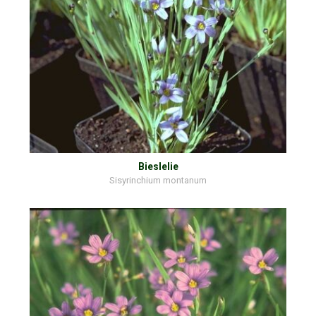
Bieslelie
Sisyrinchium montanum