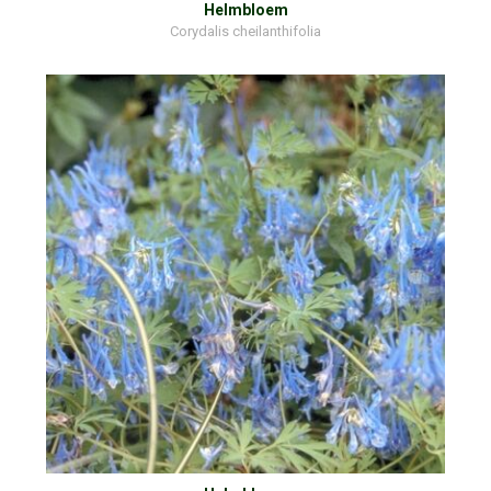
Helmbloem
Corydalis cheilanthifolia