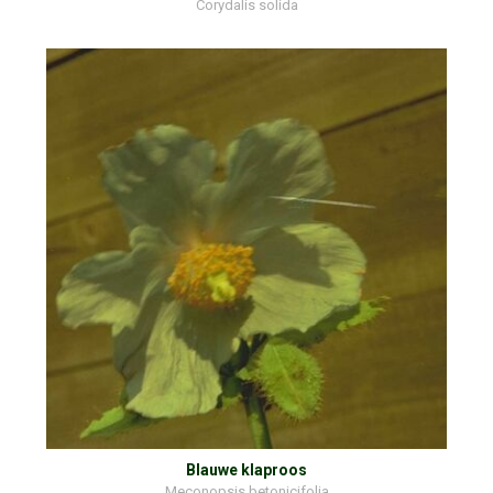
Corydalis solida
Blauwe klaproos
Meconopsis betonicifolia