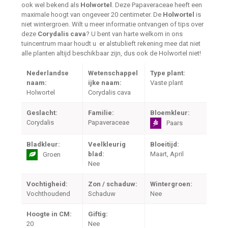
ook wel bekend als
Holwortel
. Deze Papaveraceae heeft een
maximale hoogt van ongeveer 20 centimeter. De
Holwortel
is
niet wintergroen. Wilt u meer informatie ontvangen of tips over
deze
Corydalis cava
? U bent van harte welkom in ons
tuincentrum maar houdt u er alstublieft rekening mee dat niet
alle planten altijd beschikbaar zijn, dus ook de Holwortel niet!
Nederlandse
Wetenschappel
Type plant:
naam:
ijke naam:
Vaste plant
Holwortel
Corydalis cava
Geslacht:
Familie:
Bloemkleur:
Corydalis
Papaveraceae
Paars
Bladkleur:
Veelkleurig
Bloeitijd:
blad:
Maart, April
Groen
Nee
Vochtigheid:
Zon / schaduw:
Wintergroen:
Vochthoudend
Schaduw
Nee
Hoogte in CM:
Giftig:
20
Nee