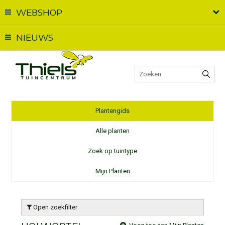
WEBSHOP
Vandaag geopend van
09:00
t.e.m.
18:00
NIEUWS
Plantengids
Alle planten
Zoek op tuintype
Mijn Planten
Open zoekfilter