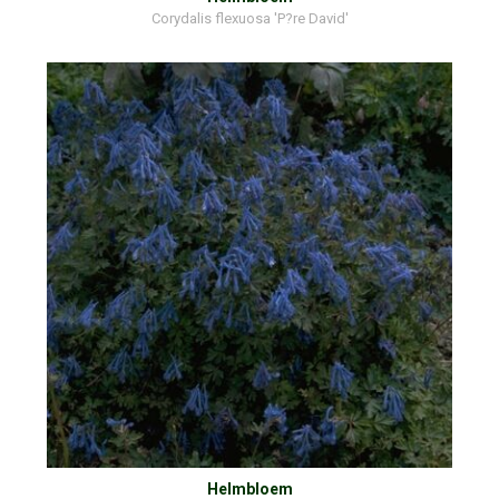
Corydalis flexuosa 'P?re David'
Helmbloem