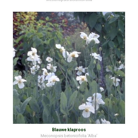
Blauwe klaproos
Meconopsis betonicifolia 'Alba'