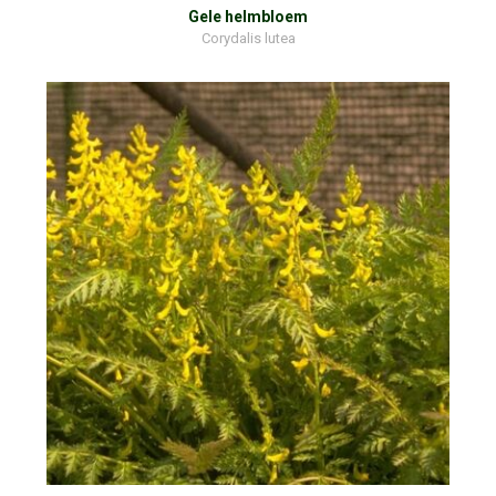
Gele helmbloem
Corydalis lutea