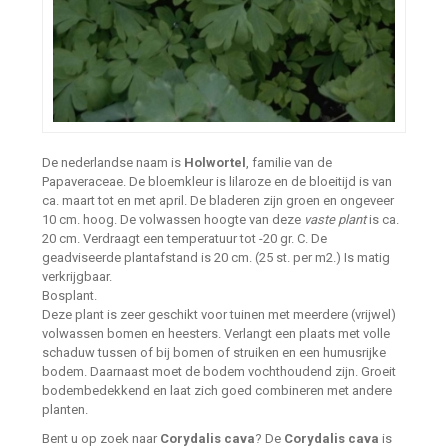
De nederlandse naam is
Holwortel
, familie van de
Papaveraceae. De bloemkleur is lilaroze en de bloeitijd is van
ca. maart tot en met april. De bladeren zijn groen en ongeveer
10 cm. hoog. De volwassen hoogte van deze
vaste plant
is ca.
20 cm. Verdraagt een temperatuur tot -20 gr. C. De
geadviseerde plantafstand is 20 cm. (25 st. per m2.) Is matig
verkrijgbaar.
Bosplant.
Deze plant is zeer geschikt voor tuinen met meerdere (vrijwel)
volwassen bomen en heesters. Verlangt een plaats met volle
schaduw tussen of bij bomen of struiken en een humusrijke
bodem. Daarnaast moet de bodem vochthoudend zijn. Groeit
bodembedekkend en laat zich goed combineren met andere
planten.
Bent u op zoek naar
Corydalis cava
? De
Corydalis cava
is