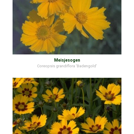
Meisjesogen
Coreopsis grandiflora 'Badengold'