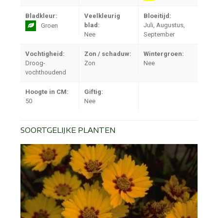
Bladkleur:
Veelkleurig
Bloeitijd:
blad:
Juli, Augustus,
Groen
Nee
September
Vochtigheid:
Zon / schaduw:
Wintergroen:
Droog-
Zon
Nee
vochthoudend
Hoogte in CM:
Giftig:
50
Nee
SOORTGELIJKE PLANTEN