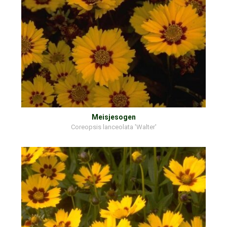
Meisjesogen
Coreopsis lanceolata 'Walter'