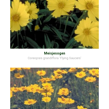
Meisjesogen
Coreopsis grandiflora 'Flying Saucers'