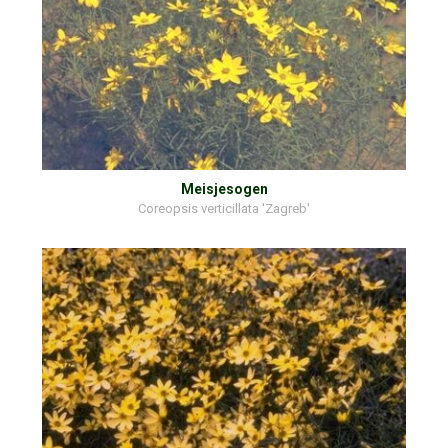
Meisjesogen
Coreopsis verticillata 'Zagreb'