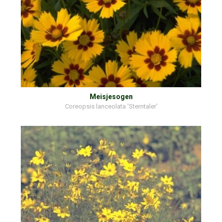
Meisjesogen
Coreopsis lanceolata 'Sterntaler'