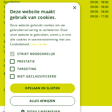
Donderdag
09:00 - 18:00
×
Vrijdag
09:00 - 18:00
Deze website maakt
Zaterdag
09:00 - 18:00
gebruik van cookies.
Zondag
09:00 - 17:00
Toon alle openingstijden
Deze website gebruikt cookies om uw
gebruikerservaring te verbeteren. Door
onze website te gebruiken, stemt u in met
CONTACT
alle cookies in overeenstemming met ons
Tuincentrum Thiels
Cookiebeleid.
Lees verder
Liersesteenweg 68
2221 Heist-op-den-berg
STRIKT NOODZAKELIJK
T.
015 22 27 52
PRESTATIE
E.
info@tuincentrumthiels.be
TARGETING
NIET-GECLASSIFICEERD
OPSLAAN EN SLUITEN
GEEF UW MENING
ALLES AFWIJZEN
DETAILS WEERGEVEN