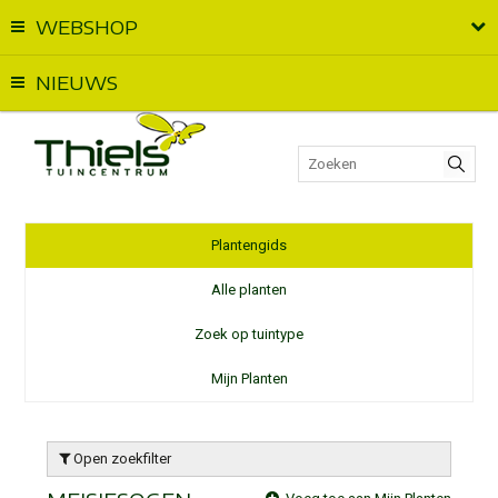
WEBSHOP
Vandaag geopend van
09:00
t.e.m.
18:00
NIEUWS
Plantengids
Alle planten
Zoek op tuintype
Mijn Planten
Open zoekfilter