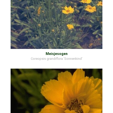
Meisjesogen
Coreopsis grandiflora 'Sonnenkind'