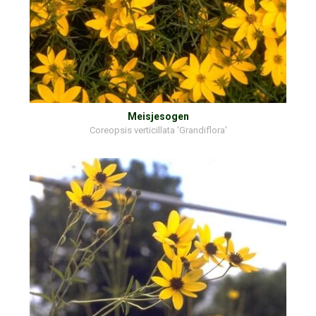
Meisjesogen
Coreopsis verticillata 'Grandiflora'