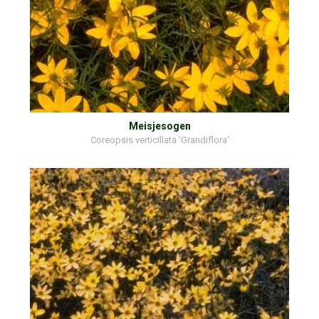
Meisjesogen
Coreopsis verticillata 'Grandiflora'