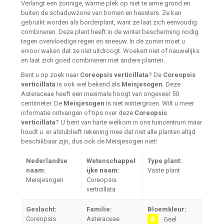
Verlangt een zonnige, warme plek op niet te arme grond en
buiten de schaduwzone van bomen en heesters. Ze kan
gebruikt worden als borderplant, want ze laat zich eenvoudig
combineren. Deze plant heeft in de winter bescherming nodig
tegen overvloedige regen en sneeuw. In de zomer moet u
ervoor waken dat ze niet uitdroogt. Woekert niet of nauwelijks
en laat zich goed combineren met andere planten.
Bent u op zoek naar
Coreopsis verticillata
? De
Coreopsis
verticillata
is ook wel bekend als
Meisjesogen
. Deze
Asteraceae heeft een maximale hoogt van ongeveer 50
centimeter. De
Meisjesogen
is niet wintergroen. Wilt u meer
informatie ontvangen of tips over deze
Coreopsis
verticillata
? U bent van harte welkom in ons tuincentrum maar
houdt u er alstublieft rekening mee dat niet alle planten altijd
beschikbaar zijn, dus ook de Meisjesogen niet!
Nederlandse
Wetenschappel
Type plant:
naam:
ijke naam:
Vaste plant
Meisjesogen
Coreopsis
verticillata
Geslacht:
Familie:
Bloemkleur:
Coreopsis
Asteraceae
Geel