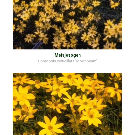
Meisjesogen
Coreopsis verticillata 'Moonbeam'