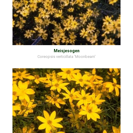
Meisjesogen
Coreopsis verticillata 'Moonbeam'