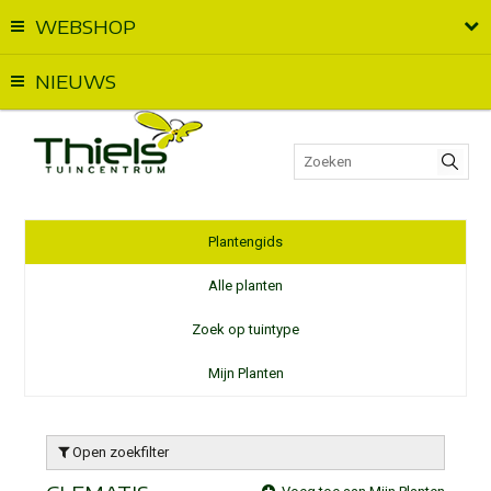
WEBSHOP
Vandaag geopend van
09:00
t.e.m.
18:00
NIEUWS
Plantengids
Alle planten
Zoek op tuintype
Mijn Planten
Open zoekfilter