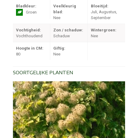
Bladkleur:
Veelkleurig
Bloeitijd:
blad:
Juli, Augustus,
Groen
Nee
September
Vochtigheid:
Zon / schaduw:
Wintergroen:
Vochthoudend
Schaduw
Nee
Hoogte in CM:
Giftig:
80
Nee
SOORTGELIJKE PLANTEN