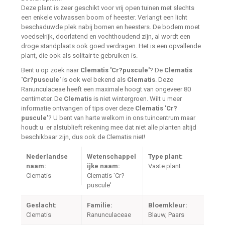
Deze plant is zeer geschikt voor vrij open tuinen met slechts
een enkele volwassen boom of heester. Verlangt een licht
beschaduwde plek nabij bomen en heesters. De bodem moet
voedselrijk, doorlatend en vochthoudend zijn, al wordt een
droge standplaats ook goed verdragen. Het is een opvallende
plant, die ook als solitair te gebruiken is.
Bent u op zoek naar
Clematis 'Cr?puscule'
? De
Clematis
'Cr?puscule'
is ook wel bekend als
Clematis
. Deze
Ranunculaceae heeft een maximale hoogt van ongeveer 80
centimeter. De
Clematis
is niet wintergroen. Wilt u meer
informatie ontvangen of tips over deze
Clematis 'Cr?
puscule'
? U bent van harte welkom in ons tuincentrum maar
houdt u er alstublieft rekening mee dat niet alle planten altijd
beschikbaar zijn, dus ook de Clematis niet!
Nederlandse
Wetenschappel
Type plant:
naam:
ijke naam:
Vaste plant
Clematis
Clematis 'Cr?
puscule'
Geslacht:
Familie:
Bloemkleur:
Clematis
Ranunculaceae
Blauw, Paars