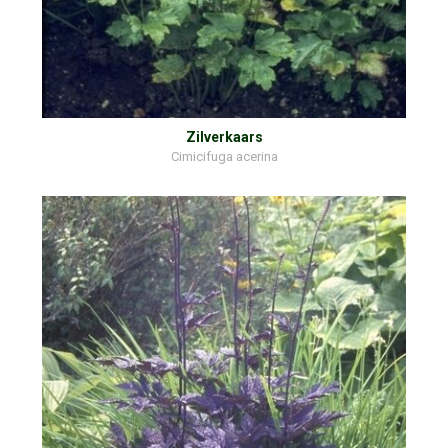
Zilverkaars
Cimicifuga acerina