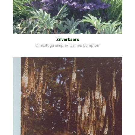
Zilverkaars
Cimicifuga simplex 'James Compton'