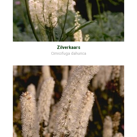
Zilverkaars
Cimicifuga dahurica