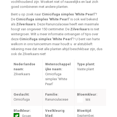
vochthoudend zijn. Woekert niet of nauwelijks en laat zich
goed combineren met andere planten.
Bent u op zoek naar
Cimicifuga simplex 'White Pearl'
?
De
Cimicifuga simplex 'White Pearl'
is ook wel bekend
als
Zilverkaars
. Deze Ranunculaceae heeft een maximale
hoogt van ongeveer 150 centimeter. De
Zilverkaars
is niet
wintergroen. Wilt u meer informatie ontvangen of tips over
deze
Cimicifuga simplex 'White Pearl'
? U bent van harte
welkom in ons tuincentrum maar houdt u er alstublieft
rekening mee dat niet alle planten altijd beschikbaar zijn, dus
ook de Zilverkaars niet!
Nederlandse
Wetenschappel
Type plant:
naam:
ijke naam:
Vaste plant
Zilverkaars
Cimicifuga
simplex 'White
Pearl'
Geslacht:
Familie:
Bloemkleur:
Cimicifuga
Ranunculaceae
Wit
Bladkleur:
Veelkleurig
Bloeitijd:
blad:
September,
Groen