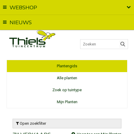
WEBSHOP
Vandaag geopend van
09:00
t.e.m.
18:00
NIEUWS
Plantengids
Alle planten
Zoek op tuintype
Mijn Planten
Open zoekfilter