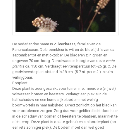
De nederlandse naam is
Zilverkaars
, familie van de
Ranunculaceae. De bloemkleur is wit en de bloeitijd is van ca.
september tot en met oktober. De bladeren zijn groen en
ongeveer 70 cm. hoog. De volwassen hoogte van deze
vaste
plant
is ca. 150 cm. Verdraagt een temperatuur tot -25 gr. C. De
geadviseerde plantafstand is 38 cm. (5-7 st. per m2.) Is ruim
verkrijgbaar.
Bosplant.
Deze plant is zeer geschikt voor tuinen met meerdere (vrijwel)
volwassen bomen en heesters. Verlangt een plekje in de
halfschaduw en een humusrijke bodem met weinig
boomwortels in haar nabijheid. Direct zonlicht op het blad kan
voor problemen zorgen. Zorg dus voor gefilterd licht door haar
in de schaduw van bomen of heesters te plaatsen, maar niet te
dicht erop. Deze plant is ook te gebruiken als borderplant (op
een iets zonniger plek). De bodem moet dan wel goed