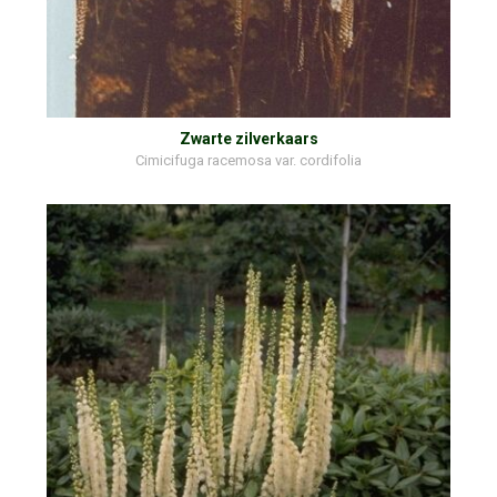
Zwarte zilverkaars
Cimicifuga racemosa var. cordifolia