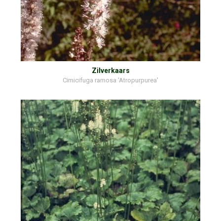
Zilverkaars
Cimicifuga ramosa 'Atropurpurea'