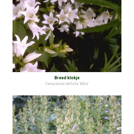
Breed klokje
Campanula latifolia 'Alba'