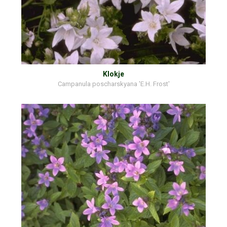
Klokje
Campanula poscharskyana 'E.H. Frost'