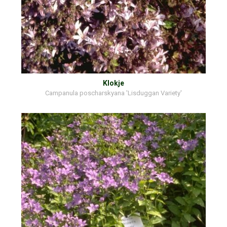
Klokje
Campanula poscharskyana 'Lisduggan Variety'