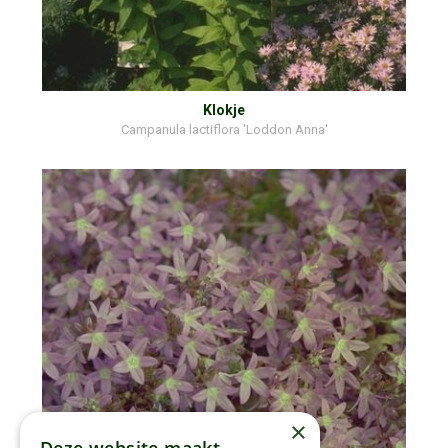
Klokje
Campanula lactiflora 'Loddon Anna'
×