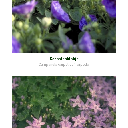
Karpatenklokje
Campanula carpatica 'Torpedo'