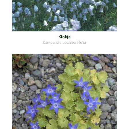
Klokje
Campanula cochleariifolia