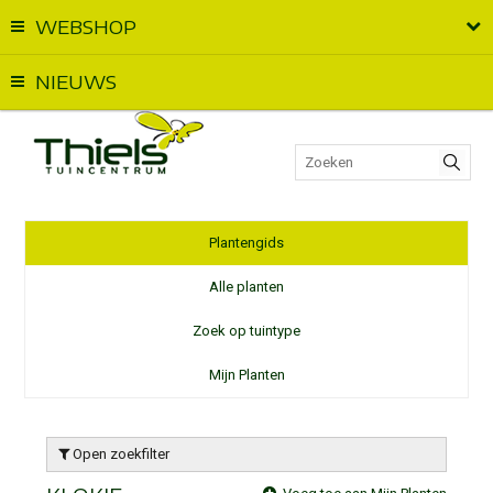
WEBSHOP
Vandaag geopend van
09:00
t.e.m.
18:00
NIEUWS
Plantengids
Alle planten
Zoek op tuintype
Mijn Planten
Open zoekfilter