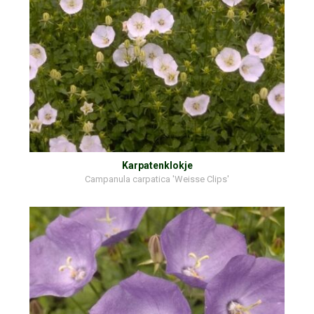
Karpatenklokje
Campanula carpatica 'Weisse Clips'