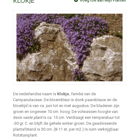
KLOKJE
Voeg toe aan Mijn Planten
De nederlandse naam is
Klokje
, familie van de
Campanulaceae. De bloemkleur is donk.paarsblauw en de
bloeitijd is van ca. juni tot en met augustus. De bladeren zijn
groen en ongeveer 10 cm. hoog. De volwassen hoogte van
deze
vaste plant
is ca. 15 cm. Verdraagt een temperatuur tot
-30 gr. C. en blijft de gehele winter groen. De geadviseerde
plantafstand is 30 cm. (8-11 st. per m2.) Is ruim verkrijgbaar.
Rotstuinplant.