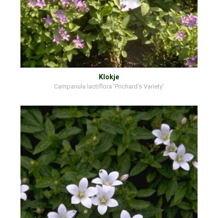
Klokje
Campanula lactiflora 'Prichard's Variety'