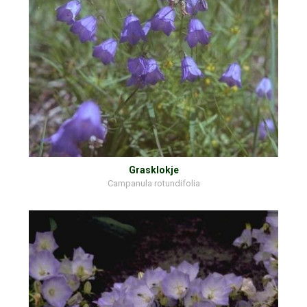
Grasklokje
Campanula rotundifolia