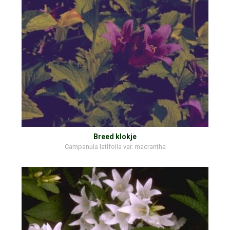
Breed klokje
Campanula latifolia var. macrantha