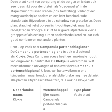
Deze plant komt van oorsprong uit de bergen en is dan ook
zeer geschikt voor de rotstuin als 'voegenvuller' in de
stapelmuur of tussen stenen (ook bestrating). Verlangt een
matig voedselrijke bodem en een licht beschaduwde
standplaats. Bijvoorbeeld in de schaduw van grote keien. Deze
plant staat het liefst op een licht vochtige plek, maar kan
redelijk tegen droogte. U kunt haar goed uitplanten In kleine
groepjes of als eenling. Groeit bodembedekkend en laat zich
goed combineren met andere planten.
Bent u op zoek naar
Campanula portenschlagiana
?
De
Campanula portenschlagiana
is ook wel bekend
als
Klokje
. Deze Campanulaceae heeft een maximale hoogt
van ongeveer 15 centimeter. De
Klokje
is wintergroen. Wilt u
meer informatie ontvangen of tips over deze
Campanula
portenschlagiana
? U bent van harte welkom in ons
tuincentrum maar houdt u er alstublieft rekening mee dat niet
alle planten altijd beschikbaar zijn, dus ook de Klokje niet!
Nederlandse
Wetenschappel
Type plant:
naam:
ijke naam:
Vaste plant
Klokje
Campanula
portenschlagian
a