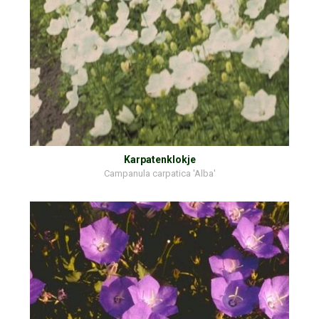
Karpatenklokje
Campanula carpatica 'Alba'