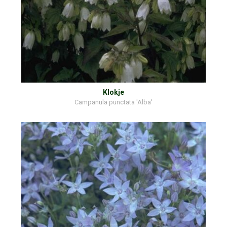
Klokje
Campanula punctata 'Alba'