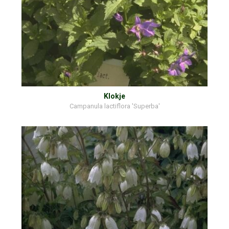
Klokje
Campanula lactiflora 'Superba'