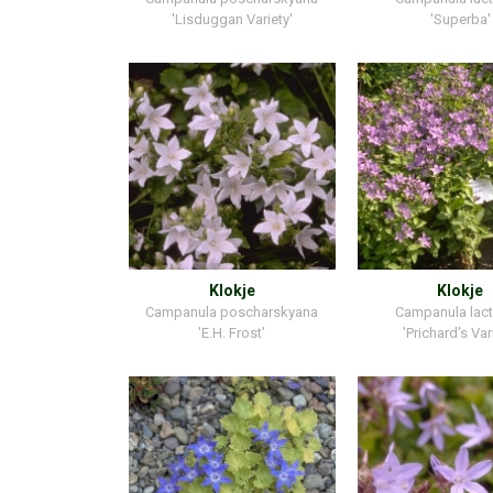
'Lisduggan Variety'
'Superba'
Klokje
Klokje
Campanula poscharskyana
Campanula lacti
'E.H. Frost'
'Prichard's Var