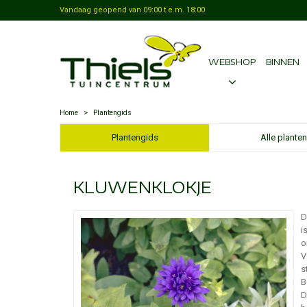
Vandaag geopend van
09:00
t.e.m.
18:00
WEBSHOP
BINNEN
Home
>
Plantengids
Plantengids
Alle planten
KLUWENKLOKJE
D
i
o
V
s
B
D