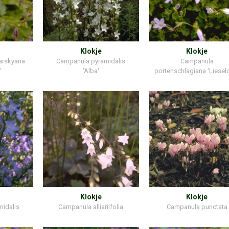
Klokje
Klokje
arskyana
Campanula pyramidalis
Campanula
'
'Alba'
portenschlagiana 'Lieselo
Klokje
Klokje
idalis
Campanula alliariifolia
Campanula punctata