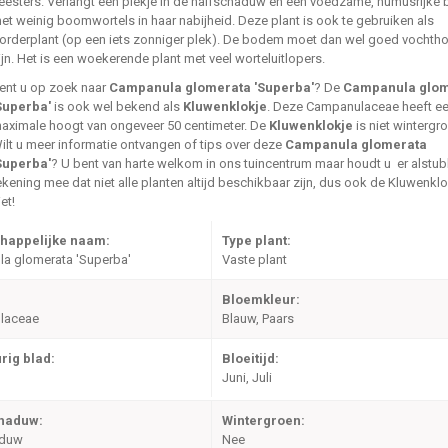
eesters. Verlangt een plekje in de halfschaduw en een voedzame, humusrijk
et weinig boomwortels in haar nabijheid. Deze plant is ook te gebruiken als
orderplant (op een iets zonniger plek). De bodem moet dan wel goed vocht
ijn. Het is een woekerende plant met veel worteluitlopers.
ent u op zoek naar
Campanula glomerata 'Superba'
? De
Campanula glom
Superba'
is ook wel bekend als
Kluwenklokje
. Deze Campanulaceae heeft e
aximale hoogt van ongeveer 50 centimeter. De
Kluwenklokje
is niet wintergr
ilt u meer informatie ontvangen of tips over deze
Campanula glomerata
Superba'
? U bent van harte welkom in ons tuincentrum maar houdt u er alstubl
ekening mee dat niet alle planten altijd beschikbaar zijn, dus ook de Kluwenklo
iet!
happelijke naam:
Type plant:
a glomerata 'Superba'
Vaste plant
Bloemkleur:
laceae
Blauw, Paars
rig blad:
Bloeitijd:
Juni, Juli
chaduw:
Wintergroen:
aduw
Nee