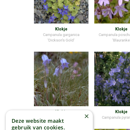
Klokje
Klokje
Campanula garganica
Campanula posch
'Dickson's Gold'
'Blauranke
Klokje
Klokje
×
Campanula barbata
Campanula pyram
Deze website maakt
gebruik van cookies.