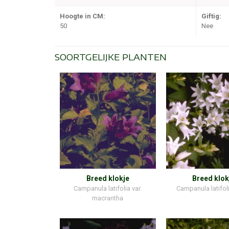
Hoogte in CM:
Giftig:
50
Nee
SOORTGELIJKE PLANTEN
Breed klokje
Breed klok
Campanula latifolia var.
Campanula latifoli
macrantha