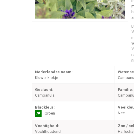
h
m
b
z
B
'
m
W
'
r
n
Nederlandse naam:
Wetensc
Kluwenklokje
Campanul
Geslacht:
Familie:
Campanula
Campanu
Bladkleur:
Veelkleu
Nee
Groen
Vochtigheid:
Zon / s
Vochthoudend
Halfsch