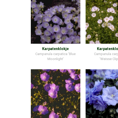
Karpatenklokje
Karpatenklo
Campanula carpatica 'Blue
Campanula carp
Moonlight'
'Weisse Clip