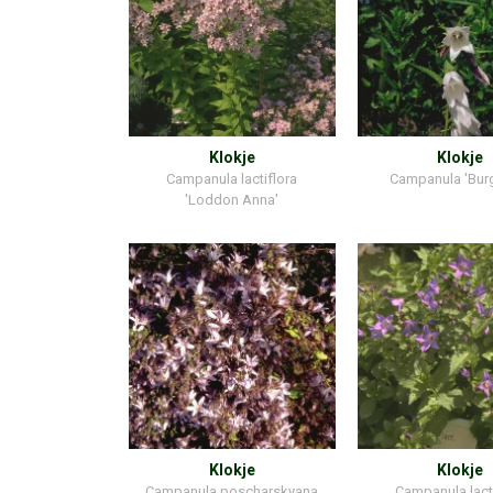
Klokje
Klokje
Campanula lactiflora
Campanula 'Burgh
'Loddon Anna'
Klokje
Klokje
Campanula poscharskyana
Campanula lacti