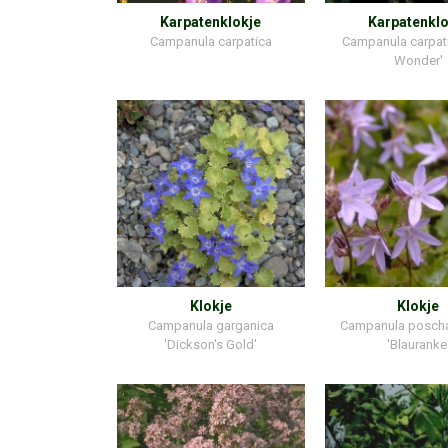
Karpatenklokje
Karpatenklo
Campanula carpatica
Campanula carpati
Wonder'
Klokje
Klokje
Campanula garganica
Campanula posch
'Dickson's Gold'
'Blauranke