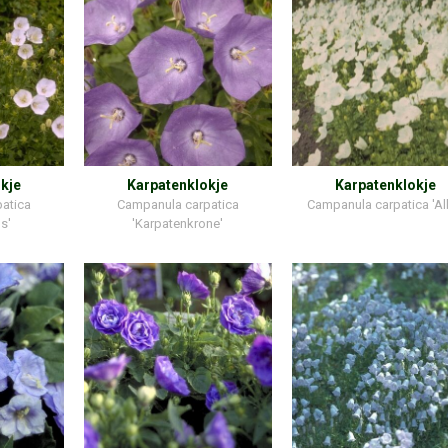
kje
Karpatenklokje
Karpatenklokje
atica
Campanula carpatica
Campanula carpatica 'Al
s'
'Karpatenkrone'