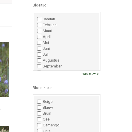
Bloeitijd:
Januari
Februari
Maart
April
Mei
Juni
Juli
Augustus
September
Oktober
Wis selectie
November
December
Bloemkleur:
Beige
Blauw
a
Bruin
Geel
Gemengd
Grijs