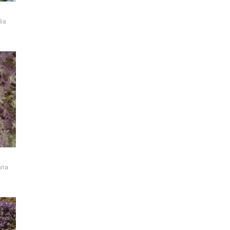
lia
ana