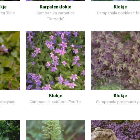
kje
Karpatenklokje
Klokje
ca 'Blue
Campanula carpatica
Campanula cochleariifo
'Torpedo'
Klokje
Klokje
arskyana
Campanula lactiflora 'Pouffe'
Campanula poscharsky
'