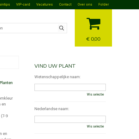
uintips
VIP-card
Vacatures
Contact
Over ons
Folder
€ 0,00
VIND UW PLANT
Wetenschappelijke naam:
Planten
Wis selectie
emkleur
n en
Nederlandse naam:
 (7-9
Wis selectie
n en