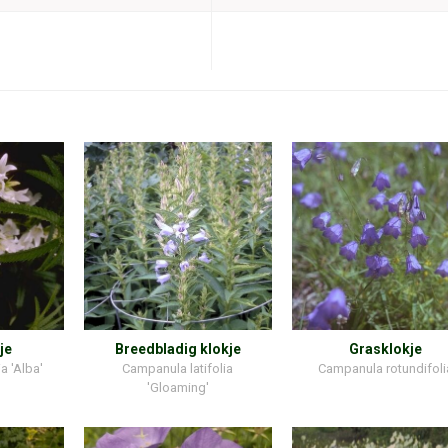
je
Breedbladig klokje
Grasklokje
a 'Alba'
Campanula latifolia
Campanula rotundifoli
'Gloaming'