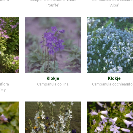
Pouffe'
'Alba'
Klokje
Klokje
flora
Campanula collina
Campanula cochleariifo
iety'