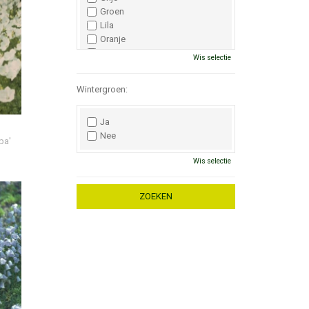
Groen
Lila
Oranje
Paars
Wis selectie
Rood
Roze
Wintergroen:
Wit
Zwart
Ja
Nee
ba'
Wis selectie