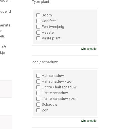
e bodem
Type plant:
houdend
Boom
Conifeer
erata
Een-tweejarig
en
Heester
oen.
Vaste plant
ieft
Wis selectie
kje
Zon / schaduw:
Halfschaduw
Halfschaduw / zon
Lichte / halfschaduw
Lichte schaduw
Lichte schaduw / zon
Schaduw
Zon
Wis selectie