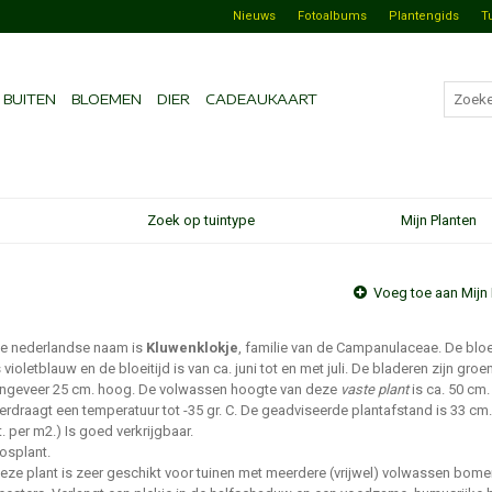
Nieuws
Fotoalbums
Plantengids
T
BUITEN
BLOEMEN
DIER
CADEAUKAART
Zoek op tuintype
Mijn Planten
Voeg toe aan Mijn 
e nederlandse naam is
Kluwenklokje
, familie van de Campanulaceae. De blo
s violetblauw en de bloeitijd is van ca. juni tot en met juli. De bladeren zijn groe
ngeveer 25 cm. hoog. De volwassen hoogte van deze
vaste plant
is ca. 50 cm.
erdraagt een temperatuur tot -35 gr. C. De geadviseerde plantafstand is 33 cm.
t. per m2.) Is goed verkrijgbaar.
osplant.
eze plant is zeer geschikt voor tuinen met meerdere (vrijwel) volwassen bome