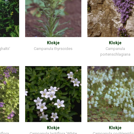
Klokje
Klokje
altii'
Campanula thyrsoides
Campanula
portenschlagiana
Klokje
Klokje
flora
Campanula lactiflora 'White
Campanula cochleariifo