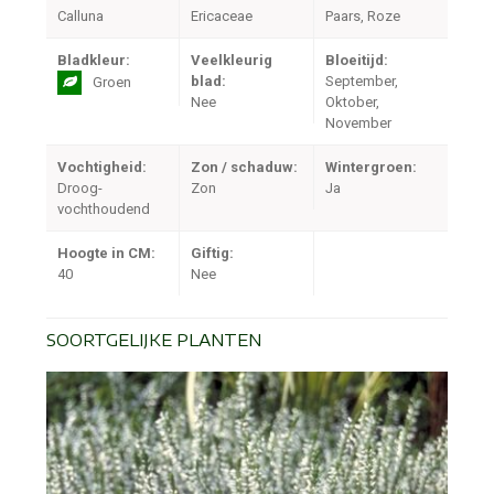
Calluna
Ericaceae
Paars, Roze
Bladkleur:
Veelkleurig
Bloeitijd:
blad:
September,
Groen
Nee
Oktober,
November
Vochtigheid:
Zon / schaduw:
Wintergroen:
Droog-
Zon
Ja
vochthoudend
Hoogte in CM:
Giftig:
40
Nee
SOORTGELIJKE PLANTEN