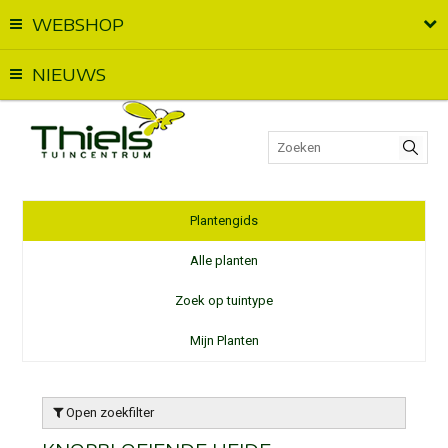
WEBSHOP
Vandaag geopend van
09:00
t.e.m.
18:00
NIEUWS
Plantengids
Alle planten
Zoek op tuintype
Mijn Planten
Open zoekfilter