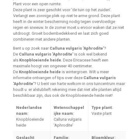
Plant voor een open ruimte.
Deze plant is zeer geschikt voor 'de tuin op het zuiden'.
Verlangt een zonnige plek op niet te arme grond. Deze plant
heeft in de winter bescherming nodig tegen overvloedige
regen en sneeuw. In de zomer moet u ervoor waken dat ze niet
uitdroogt. Groeit bodembedekkend en laat zich goed
combineren met andere planten.
Bent u op zoek naar
Calluna vulgaris 'Aphrodite'
?
De
Calluna vulgaris 'Aphrodite'
is ook wel bekend
als
Knopbloeiende heide
. Deze Ericaceae heeft een
maximale hoogt van ongeveer 40 centimeter.
De
Knopbloeiende heide
is wintergroen. Wilt u meer
informatie ontvangen of tips over deze
Calluna vulgaris
'Aphrodite'
? U bent van harte welkom in ons tuincentrum maar
houdt u er alstublieft rekening mee dat niet alle planten altijd
beschikbaar zijn, dus ook de Knopbloeiende heide niet!
Nederlandse
Wetenschappel
Type plant:
naam:
ijke naam:
Vaste plant
Knopbloeiende
Calluna vulgaris
heide
'Aphrodite'
Geslacht:
Familie:
Bloemkleur: