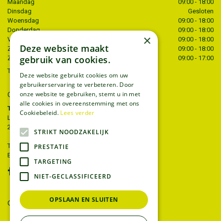
Maandag
09:00 - 18:00
Dinsdag
Gesloten
Woensdag
09:00 - 18:00
Donderdag
09:00 - 18:00
×
Vrijdag
09:00 - 18:00
Deze website maakt
Zaterdag
09:00 - 18:00
gebruik van cookies.
Zondag
09:00 - 17:00
Toon alle openingstijden
Deze website gebruikt cookies om uw
gebruikerservaring te verbeteren. Door
onze website te gebruiken, stemt u in met
CONTACT
alle cookies in overeenstemming met ons
Tuincentrum Thiels
Cookiebeleid.
Lees verder
Liersesteenweg 68
2221 Heist-op-den-berg
STRIKT NOODZAKELIJK
T.
015 22 27 52
PRESTATIE
E.
info@tuincentrumthiels.be
TARGETING
NIET-GECLASSIFICEERD
OPSLAAN EN SLUITEN
GEEF UW MENING