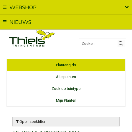
WEBSHOP
Vandaag geopend van
09:00
t.e.m.
18:00
NIEUWS
Plantengids
Alle planten
Zoek op tuintype
Mijn Planten
Open zoekfilter