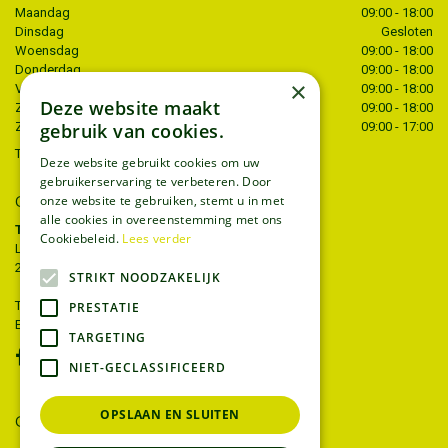
Maandag
09:00 - 18:00
Dinsdag
Gesloten
Woensdag
09:00 - 18:00
Donderdag
09:00 - 18:00
×
Vrijdag
09:00 - 18:00
Deze website maakt
Zaterdag
09:00 - 18:00
Zondag
09:00 - 17:00
gebruik van cookies.
Toon alle openingstijden
Deze website gebruikt cookies om uw
gebruikerservaring te verbeteren. Door
CONTACT
onze website te gebruiken, stemt u in met
alle cookies in overeenstemming met ons
Tuincentrum Thiels
Cookiebeleid.
Lees verder
Liersesteenweg 68
2221 Heist-op-den-berg
STRIKT NOODZAKELIJK
T.
015 22 27 52
PRESTATIE
E.
info@tuincentrumthiels.be
TARGETING
NIET-GECLASSIFICEERD
OPSLAAN EN SLUITEN
GEEF UW MENING