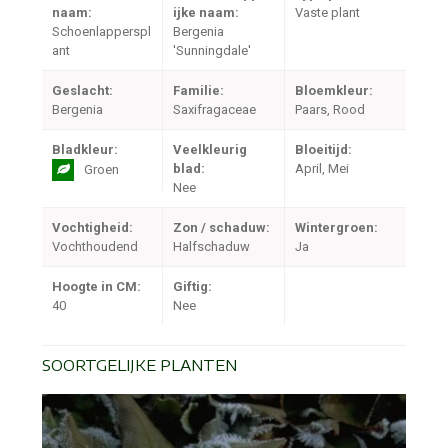
naam:
ijke naam:
Vaste plant
Schoenlapperspl
Bergenia
ant
'Sunningdale'
Geslacht:
Familie:
Bloemkleur:
Bergenia
Saxifragaceae
Paars, Rood
Bladkleur:
Veelkleurig
Bloeitijd:
blad:
April, Mei
Groen
Nee
Vochtigheid:
Zon / schaduw:
Wintergroen:
Vochthoudend
Halfschaduw
Ja
Hoogte in CM:
Giftig:
40
Nee
SOORTGELIJKE PLANTEN