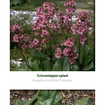
Schoenlappersplant
Bergenia cordifolia 'Purpurea'