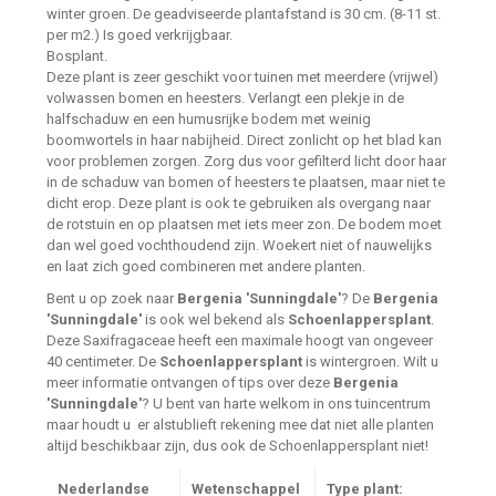
winter groen. De geadviseerde plantafstand is 30 cm. (8-11 st.
per m2.) Is goed verkrijgbaar.
Bosplant.
Deze plant is zeer geschikt voor tuinen met meerdere (vrijwel)
volwassen bomen en heesters. Verlangt een plekje in de
halfschaduw en een humusrijke bodem met weinig
boomwortels in haar nabijheid. Direct zonlicht op het blad kan
voor problemen zorgen. Zorg dus voor gefilterd licht door haar
in de schaduw van bomen of heesters te plaatsen, maar niet te
dicht erop. Deze plant is ook te gebruiken als overgang naar
de rotstuin en op plaatsen met iets meer zon. De bodem moet
dan wel goed vochthoudend zijn. Woekert niet of nauwelijks
en laat zich goed combineren met andere planten.
Bent u op zoek naar
Bergenia 'Sunningdale'
? De
Bergenia
'Sunningdale'
is ook wel bekend als
Schoenlappersplant
.
Deze Saxifragaceae heeft een maximale hoogt van ongeveer
40 centimeter. De
Schoenlappersplant
is wintergroen. Wilt u
meer informatie ontvangen of tips over deze
Bergenia
'Sunningdale'
? U bent van harte welkom in ons tuincentrum
maar houdt u er alstublieft rekening mee dat niet alle planten
altijd beschikbaar zijn, dus ook de Schoenlappersplant niet!
Nederlandse
Wetenschappel
Type plant: