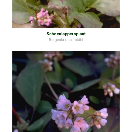
Schoenlappersplant
Bergenia x schmidtii