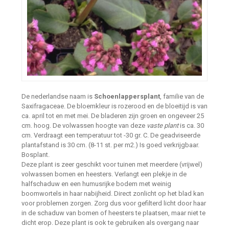
De nederlandse naam is
Schoenlappersplant
, familie van de
Saxifragaceae. De bloemkleur is rozerood en de bloeitijd is van
ca. april tot en met mei. De bladeren zijn groen en ongeveer 25
cm. hoog. De volwassen hoogte van deze
vaste plant
is ca. 30
cm. Verdraagt een temperatuur tot -30 gr. C. De geadviseerde
plantafstand is 30 cm. (8-11 st. per m2.) Is goed verkrijgbaar.
Bosplant.
Deze plant is zeer geschikt voor tuinen met meerdere (vrijwel)
volwassen bomen en heesters. Verlangt een plekje in de
halfschaduw en een humusrijke bodem met weinig
boomwortels in haar nabijheid. Direct zonlicht op het blad kan
voor problemen zorgen. Zorg dus voor gefilterd licht door haar
in de schaduw van bomen of heesters te plaatsen, maar niet te
dicht erop. Deze plant is ook te gebruiken als overgang naar