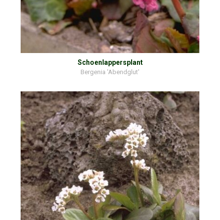
Schoenlappersplant
Bergenia 'Abendglut'