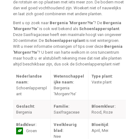
de rotstuin en op plaatsen met iets meer zon. De bodem moet
dan wel goed vochthoudend zijn. Woekert niet of nauwelijks
en laat zich goed combineren met andere planten.
Bent u op zoek naar
Bergenia 'Morgenr?te'
? De
Bergenia
'Morgenr?te'
is ook wel bekend als
Schoenlappersplant
.
Deze Saxifragaceae heeft een maximale hoogt van ongeveer
30 centimeter. De
Schoenlappersplant
is niet wintergroen.
Wilt u meer informatie ontvangen of tips over deze
Bergenia
'Morgenr?te'
? U bent van harte welkom in ons tuincentrum
maar houdt u er alstublieft rekening mee dat niet alle planten
altijd beschikbaar zijn, dus ook de Schoenlappersplant niet!
Nederlandse
Wetenschappel
Type plant:
naam:
ijke naam:
Vaste plant
Schoenlapperspl
Bergenia
ant
'Morgenr?te'
Geslacht:
Familie:
Bloemkleur:
Bergenia
Saxifragaceae
Rood, Roze
Bladkleur:
Veelkleurig
Bloeitijd:
blad:
April, Mei
Groen
Nee