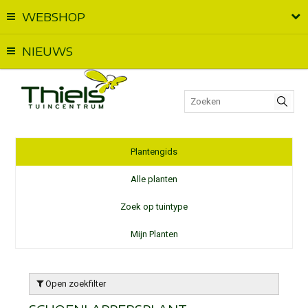
WEBSHOP
Vandaag geopend van
09:00
t.e.m.
18:00
NIEUWS
Plantengids
Alle planten
Zoek op tuintype
Mijn Planten
Open zoekfilter