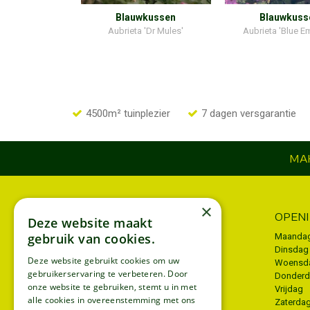
Blauwkussen
Blauwkuss
Aubrieta 'Dr Mules'
Aubrieta 'Blue E
4500m² tuinplezier
7 dagen versgarantie
MAK
×
INFORMATIE
OPEN
Deze website maakt
gebruik van cookies.
Algemene voorwaarden
Maanda
Dinsdag
Privacy policy
Deze website gebruikt cookies om uw
Woensd
gebruikerservaring te verbeteren. Door
Donder
Disclaimer
onze website te gebruiken, stemt u in met
Vrijdag
Bezorgen
alle cookies in overeenstemming met ons
Zaterda