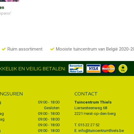
en
mperor'
Ruim assortiment
Mooiste tuincentrum van België 2020-2
KELIJK EN VEILIG BETALEN:
INGSUREN
CONTACT
g
09:00 - 18:00
Tuincentrum Thiels
Gesloten
Liersesteenweg 68
ag
09:00 - 18:00
2221 Heist-op-den-berg
dag
09:00 - 18:00
09:00 - 18:00
T.
015 22 27 52
g
09:00 - 18:00
E.
info@tuincentrumthiels.be