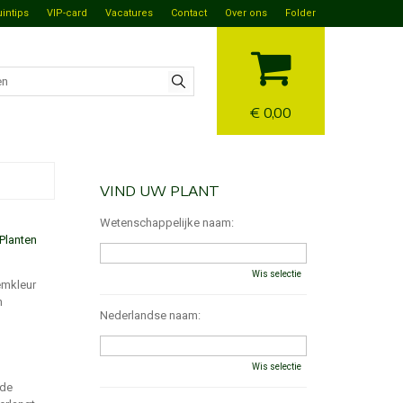
uintips
VIP-card
Vacatures
Contact
Over ons
Folder
€ 0,00
VIND UW PLANT
Wetenschappelijke naam:
Planten
Wis selectie
emkleur
n
Nederlandse naam:
Wis selectie
 de