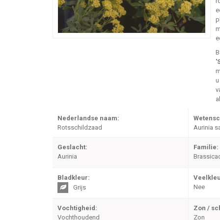
r
e
p
m
e
B
'
m
u
v
a
Nederlandse naam:
Wetensc
Rotsschildzaad
Aurinia sa
Geslacht:
Familie:
Aurinia
Brassica
Bladkleur:
Veelkleu
Nee
Grijs
Vochtigheid:
Zon / s
Vochthoudend
Zon