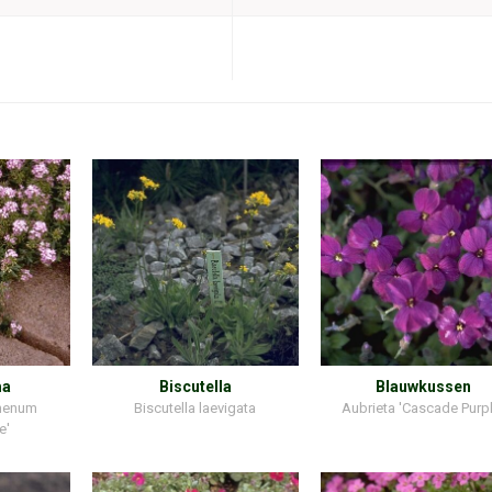
ma
Biscutella
Blauwkussen
menum
Biscutella laevigata
Aubrieta 'Cascade Purpl
e'