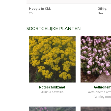
Hoogte in CM:
Giftig:
25
Nee
SOORTGELIJKE PLANTEN
Rotsschildzaad
Aethione
Aurinia saxatilis
Aethionema ar
'Warley Ros