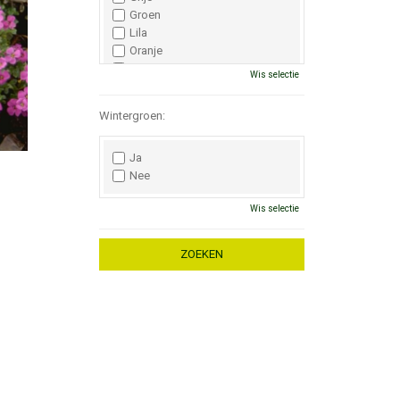
Groen
Lila
Oranje
Paars
Wis selectie
Rood
Roze
Wintergroen:
Wit
Zwart
Ja
Nee
Wis selectie