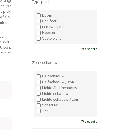
erlangt
Type plant:
delijke
ge plek,
Boom
of als
Conifeer
nten.
Een-tweejarig
Heester
 een
Vaste plant
. Wilt
 U bent
Wis selectie
at niet
Zon / schaduw:
Halfschaduw
Halfschaduw / zon
Lichte / halfschaduw
Lichte schaduw
Lichte schaduw / zon
Schaduw
Zon
Wis selectie