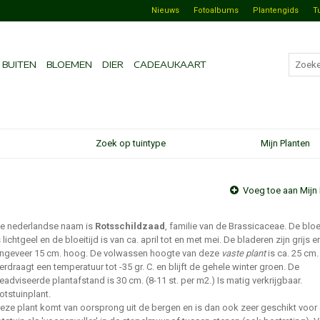
Nieuws
Fotoalbums
Plantengids
T
BUITEN
BLOEMEN
DIER
CADEAUKAART
Zoek op tuintype
Mijn Planten
Voeg toe aan Mijn 
e nederlandse naam is
Rotsschildzaad
, familie van de Brassicaceae. De blo
s lichtgeel en de bloeitijd is van ca. april tot en met mei. De bladeren zijn grijs e
ngeveer 15 cm. hoog. De volwassen hoogte van deze
vaste plant
is ca. 25 cm.
erdraagt een temperatuur tot -35 gr. C. en blijft de gehele winter groen. De
eadviseerde plantafstand is 30 cm. (8-11 st. per m2.) Is matig verkrijgbaar.
otstuinplant.
eze plant komt van oorsprong uit de bergen en is dan ook zeer geschikt voor