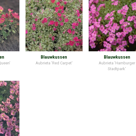
en
Blauwkussen
Blauwkussen
Queen'
Aubrieta 'Red Carpet'
Aubrieta 'Hamburger
Stadtpark'