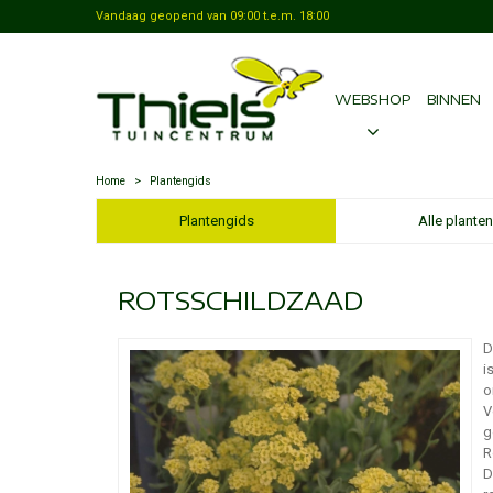
Vandaag geopend van
09:00
t.e.m.
18:00
WEBSHOP
BINNEN
Home
>
Plantengids
Plantengids
Alle planten
ROTSSCHILDZAAD
D
i
o
V
g
R
D