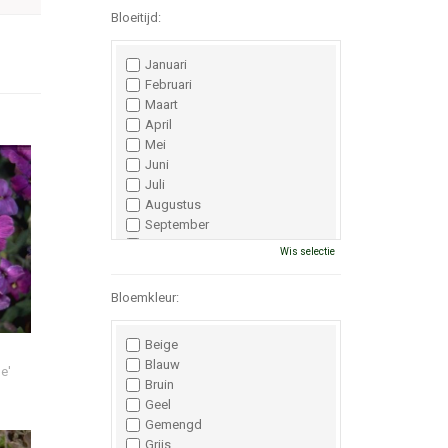
Bloeitijd:
Januari
Februari
Maart
April
Mei
Juni
Juli
Augustus
September
Oktober
Wis selectie
November
December
Bloemkleur:
Beige
Blauw
e'
Bruin
Geel
Gemengd
Grijs