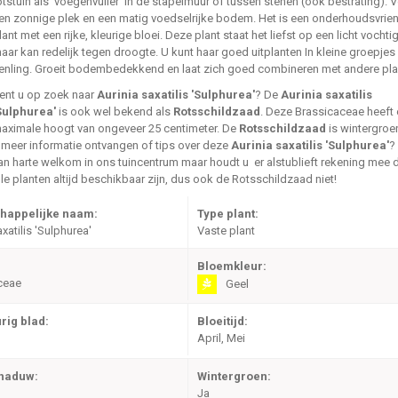
otstuin als 'voegenvuller' in de stapelmuur of tussen stenen (ook bestrating). V
en zonnige plek en een matig voedselrijke bodem. Het is een onderhoudsvrien
lant met een rijke, kleurige bloei. Deze plant staat het liefst op een licht vochti
aar kan redelijk tegen droogte. U kunt haar goed uitplanten In kleine groepjes 
enling. Groeit bodembedekkend en laat zich goed combineren met andere pla
ent u op zoek naar
Aurinia saxatilis 'Sulphurea'
? De
Aurinia saxatilis
Sulphurea'
is ook wel bekend als
Rotsschildzaad
. Deze Brassicaceae heeft
aximale hoogt van ongeveer 25 centimeter. De
Rotsschildzaad
is wintergroen
 meer informatie ontvangen of tips over deze
Aurinia saxatilis 'Sulphurea'
?
an harte welkom in ons tuincentrum maar houdt u er alstublieft rekening mee d
lle planten altijd beschikbaar zijn, dus ook de Rotsschildzaad niet!
happelijke naam:
Type plant:
xatilis 'Sulphurea'
Vaste plant
Bloemkleur:
ceae
Geel
rig blad:
Bloeitijd:
April, Mei
chaduw:
Wintergroen:
Ja