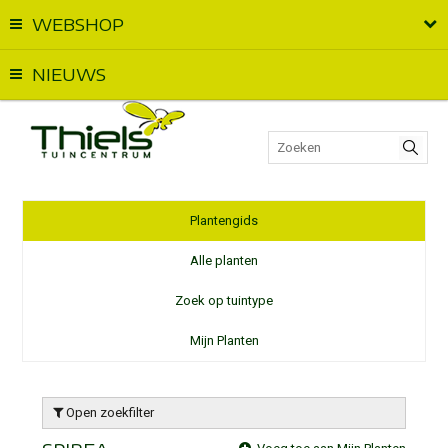
WEBSHOP
Vandaag geopend van
09:00
t.e.m.
18:00
NIEUWS
Plantengids
Alle planten
Zoek op tuintype
Mijn Planten
Open zoekfilter