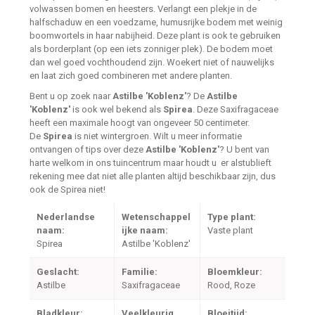
volwassen bomen en heesters. Verlangt een plekje in de
halfschaduw en een voedzame, humusrijke bodem met weinig
boomwortels in haar nabijheid. Deze plant is ook te gebruiken
als borderplant (op een iets zonniger plek). De bodem moet
dan wel goed vochthoudend zijn. Woekert niet of nauwelijks
en laat zich goed combineren met andere planten.
Bent u op zoek naar
Astilbe 'Koblenz'
? De
Astilbe
'Koblenz'
is ook wel bekend als
Spirea
. Deze Saxifragaceae
heeft een maximale hoogt van ongeveer 50 centimeter.
De
Spirea
is niet wintergroen. Wilt u meer informatie
ontvangen of tips over deze
Astilbe 'Koblenz'
? U bent van
harte welkom in ons tuincentrum maar houdt u er alstublieft
rekening mee dat niet alle planten altijd beschikbaar zijn, dus
ook de Spirea niet!
Nederlandse
Wetenschappel
Type plant:
naam:
ijke naam:
Vaste plant
Spirea
Astilbe 'Koblenz'
Geslacht:
Familie:
Bloemkleur:
Astilbe
Saxifragaceae
Rood, Roze
Bladkleur:
Veelkleurig
Bloeitijd: