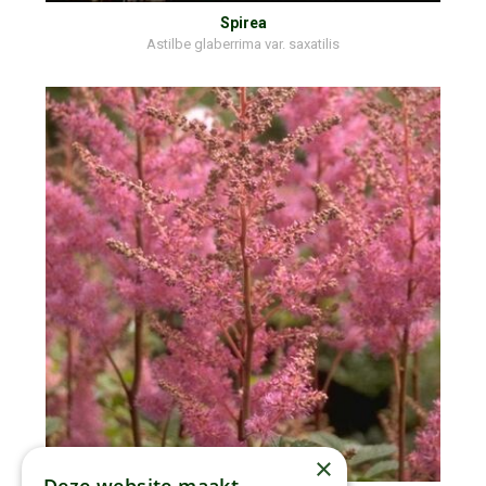
Spirea
Astilbe glaberrima var. saxatilis
×