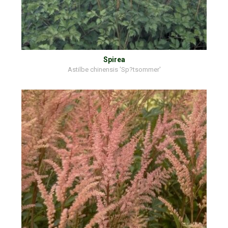
Spirea
Astilbe chinensis 'Sp?tsommer'