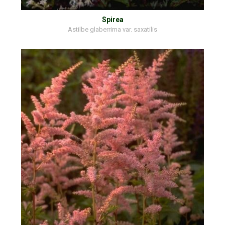
Spirea
Astilbe glaberrima var. saxatilis