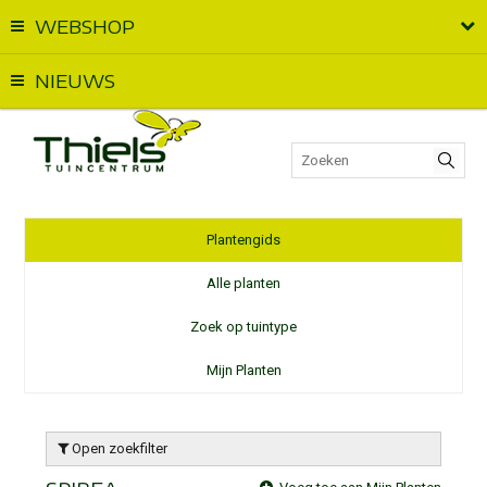
WEBSHOP
Vandaag geopend van
09:00
t.e.m.
18:00
NIEUWS
Plantengids
Alle planten
Zoek op tuintype
Mijn Planten
Open zoekfilter