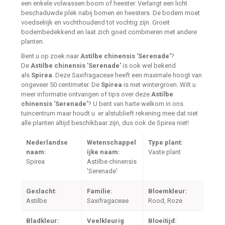
een enkele volwassen boom of heester. Verlangt een licht
beschaduwde plek nabij bomen en heesters. De bodem moet
voedselrijk en vochthoudend tot vochtig zijn. Groeit
bodembedekkend en laat zich goed combineren met andere
planten.
Bent u op zoek naar
Astilbe chinensis 'Serenade'
?
De
Astilbe chinensis 'Serenade'
is ook wel bekend
als
Spirea
. Deze Saxifragaceae heeft een maximale hoogt van
ongeveer 50 centimeter. De
Spirea
is niet wintergroen. Wilt u
meer informatie ontvangen of tips over deze
Astilbe
chinensis 'Serenade'
? U bent van harte welkom in ons
tuincentrum maar houdt u er alstublieft rekening mee dat niet
alle planten altijd beschikbaar zijn, dus ook de Spirea niet!
Nederlandse
Wetenschappel
Type plant:
naam:
ijke naam:
Vaste plant
Spirea
Astilbe chinensis
'Serenade'
Geslacht:
Familie:
Bloemkleur:
Astilbe
Saxifragaceae
Rood, Roze
Bladkleur:
Veelkleurig
Bloeitijd: