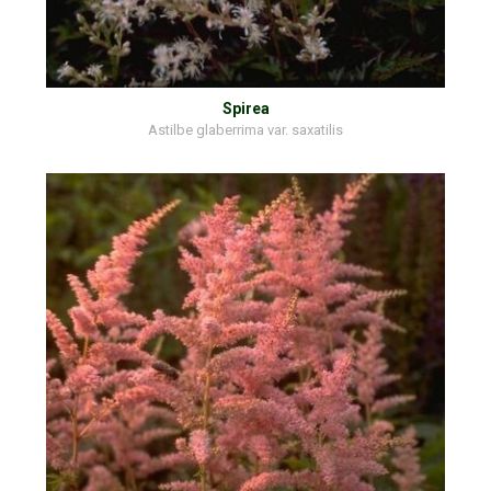
Spirea
Astilbe glaberrima var. saxatilis