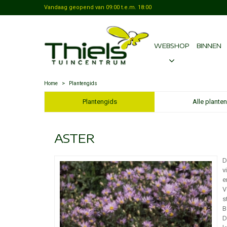
Vandaag geopend van
09:00
t.e.m.
18:00
WEBSHOP
BINNEN
Home
>
Plantengids
Plantengids
Alle planten
ASTER
D
v
e
V
s
B
D