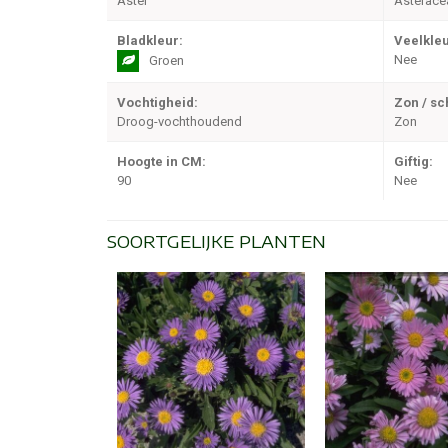
Aster
Asterace
Bladkleur:
Veelkleu
Nee
Groen
Vochtigheid:
Zon / s
Droog-vochthoudend
Zon
Hoogte in CM:
Giftig:
90
Nee
SOORTGELIJKE PLANTEN