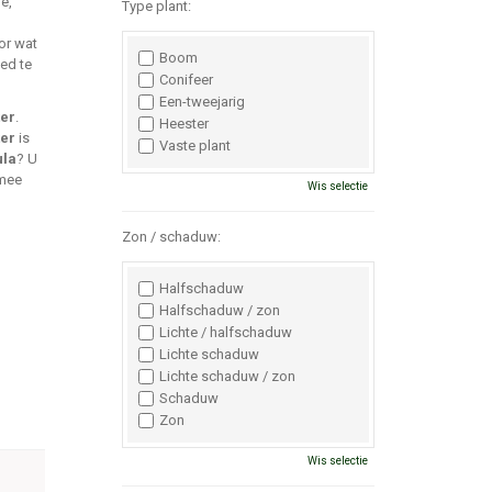
e,
Type plant:
or wat
Boom
ed te
Conifeer
Een-tweejarig
ter
.
Heester
ter
is
Vaste plant
ula
? U
 mee
Wis selectie
Zon / schaduw:
Halfschaduw
Halfschaduw / zon
Lichte / halfschaduw
Lichte schaduw
Lichte schaduw / zon
Schaduw
Zon
Wis selectie