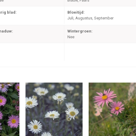
ae
Blauw, Paars
rig blad:
Bloeitijd:
Juli, Augustus, September
chaduw:
Wintergroen:
Nee