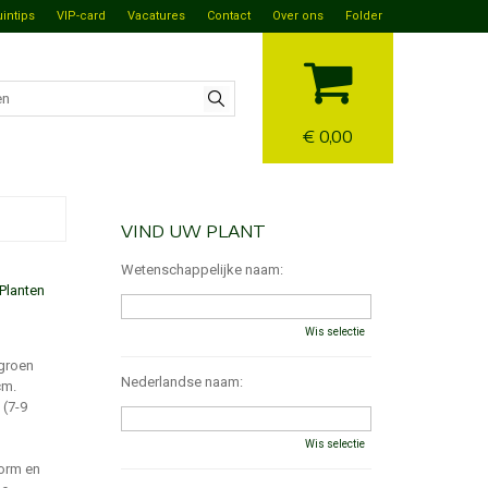
uintips
VIP-card
Vacatures
Contact
Over ons
Folder
€ 0,00
VIND UW PLANT
Wetenschappelijke naam:
Planten
Wis selectie
 groen
Nederlandse naam:
cm.
 (7-9
Wis selectie
vorm en