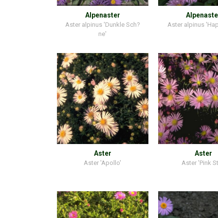
Alpenaster
Alpenaste
Aster alpinus 'Dunkle Sch?
Aster alpinus 'Ha
ne'
Aster
Aster
Aster 'Apollo'
Aster 'Pink St