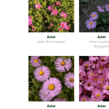
Aster
Aster
Aster 'Alice Haslam'
Aster tongole
'Berggarten
Aster
Aster