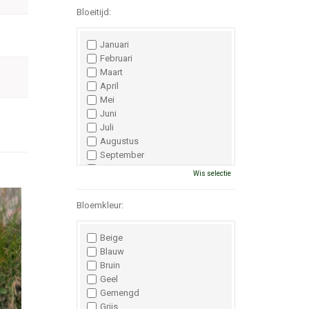
Bloeitijd:
Januari
Februari
Maart
April
Mei
Juni
Juli
Augustus
September
Oktober
Wis selectie
November
December
Bloemkleur:
Beige
Blauw
Bruin
Geel
Gemengd
Grijs