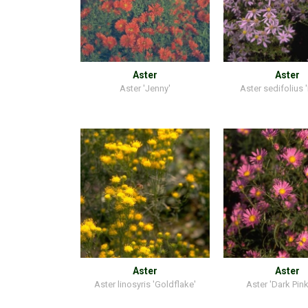
Aster
Aster
Aster 'Jenny'
Aster sedifolius 
Aster
Aster
Aster linosyris 'Goldflake'
Aster 'Dark Pink