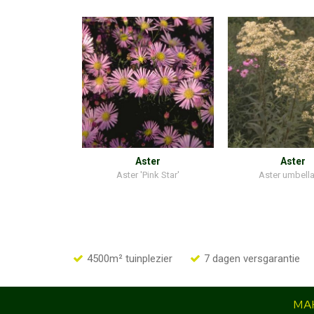
Aster
Aster
Aster 'Pink Star'
Aster umbell
4500m² tuinplezier
7 dagen versgarantie
MAK