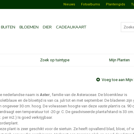
Nieuws
Fotoalbums
Plantengids
T
BUITEN
BLOEMEN
DIER
CADEAUKAART
Zoek op tuintype
Mijn Planten
Voeg toe aan Mijn 
e nederlandse naam is
Aster
, familie van de Asteraceae. De bloemkleur is
ioletblauw en de bloeitijd is van ca. juli tot en met september. De bladeren zijn
n ongeveer 30 cm. hoog. De volwassen hoogte van deze
vaste plant
is ca. 90 
erdraagt een temperatuur tot -20 gr. C. De geadviseerde plantafstand is 33 cm.
t. per m2.) Is goed verkrijgbaar.
orderplant.
eze plant is zeer geschikt voor de siertuin. Ze heeft opvallend blad, bloei, of 