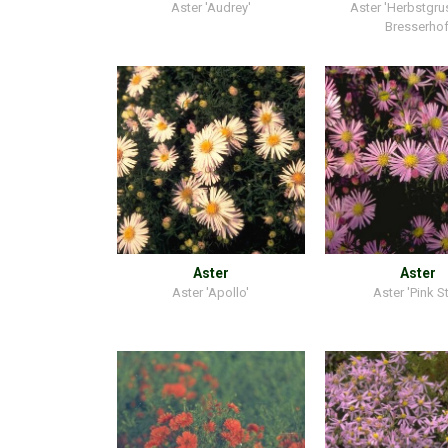
Aster 'Audrey'
Aster 'Herbstgr
Bresserhof
Aster
Aster
Aster 'Apollo'
Aster 'Pink St