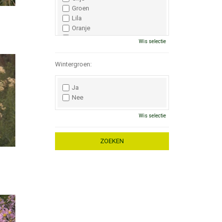
Groen
Lila
Oranje
Paars
Wis selectie
Rood
Roze
Wintergroen:
Wit
Zwart
Ja
Nee
Wis selectie