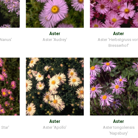
Aster
Aster
'Nanus'
Aster 'Audrey'
Aster 'Herbstgruss vo
Bresserhof'
Aster
Aster
 Star'
Aster 'Apollo'
Aster tongolensis
'Napsbury'