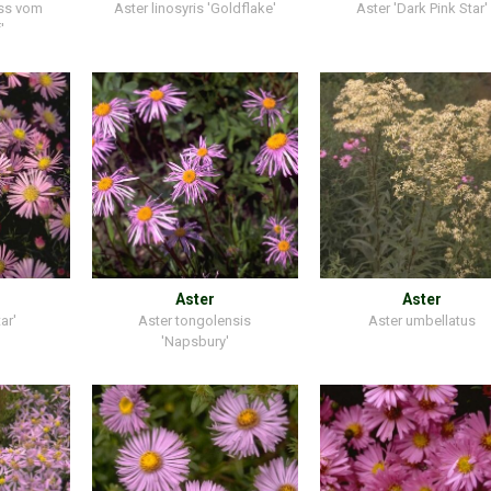
uss vom
Aster linosyris 'Goldflake'
Aster 'Dark Pink Star'
'
Aster
Aster
ar'
Aster tongolensis
Aster umbellatus
'Napsbury'