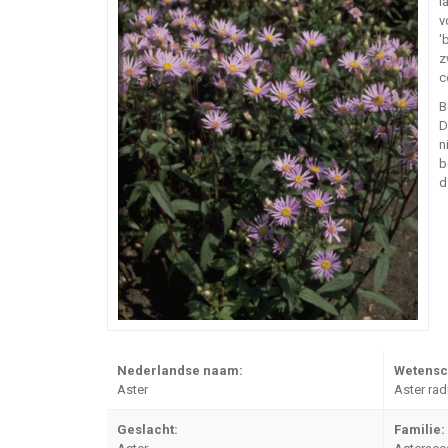
l
v
'
z
c
B
D
n
b
d
Nederlandse naam:
Wetensc
Aster
Aster rad
Geslacht:
Familie: