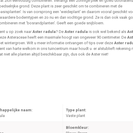
aat zich eenvoudig combineren. Verlangt een zonnige plek en goed doorlatend
oedselrijke grond. Deze plant is zeer geschikt om te combineren met de
basisplanten'. Is van oorsprong een 'weideplant' en daarom vooral geschikt vo
waardere bodemtypen en zo nu en dan vochtige grond. Ze is dan ook vaak go
ombineren met 'bosrandplanten'. Geeft een goede snijbloem.
ent u op zoek naar
Aster radula
? De
Aster radula
is ook wel bekend als
As
eze Asteraceae heeft een maximale hoogt van ongeveer 90 centimeter. De
As
iet wintergroen. Wilt u meer informatie ontvangen of tips over deze
Aster rad
ent van harte welkom in ons tuincentrum maar houdt u er alstublieft rekening
at niet alle planten altijd beschikbaar zijn, dus ook de Aster niet!
happelijke naam:
Type plant:
ula
Vaste plant
Bloemkleur: