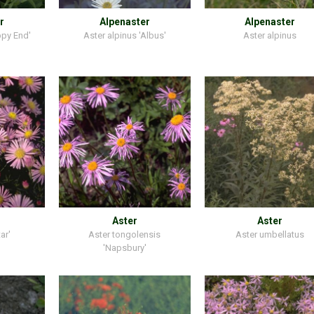
r
Alpenaster
Alpenaster
ppy End'
Aster alpinus 'Albus'
Aster alpinus
Aster
Aster
ar'
Aster tongolensis
Aster umbellatus
'Napsbury'