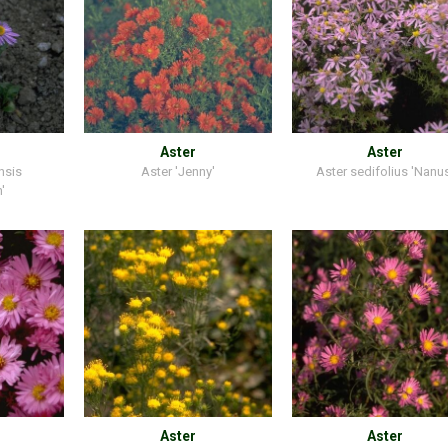
Aster
Aster
nsis
Aster 'Jenny'
Aster sedifolius 'Nanu
'
Aster
Aster