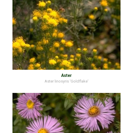
Aster
Aster linosyris 'Goldflake'