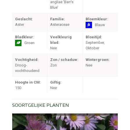
angliae 'Barr's
Blue'
Geslacht:
Familie:
Bloemkleur:
Aster
Asteraceae
Blauw
Bladkleur:
Veelkleurig
Bloeitijd:
blad:
September,
Groen
Nee
Oktober
Vochtigheid:
Zon / schaduw:
Wintergroen:
Droog-
Zon
Nee
vochthoudend
Hoogte in CM:
Giftig:
150
Nee
SOORTGELIJKE PLANTEN