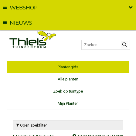
WEBSHOP
Vandaag geopend van
09:00
t.e.m.
18:00
NIEUWS
Plantengids
Alle planten
Zoek op tuintype
Mijn Planten
Open zoekfilter