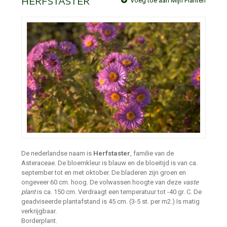
HERFSTASTER
Voeg toe aan Mijn Planten
De nederlandse naam is
Herfstaster
, familie van de
Asteraceae. De bloemkleur is blauw en de bloeitijd is van ca.
september tot en met oktober. De bladeren zijn groen en
ongeveer 60 cm. hoog. De volwassen hoogte van deze
vaste
plant
is ca. 150 cm. Verdraagt een temperatuur tot -40 gr. C. De
geadviseerde plantafstand is 45 cm. (3-5 st. per m2.) Is matig
verkrijgbaar.
Borderplant.