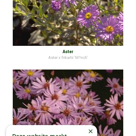
Aster
Aster x frikartii 'M?nch'
×