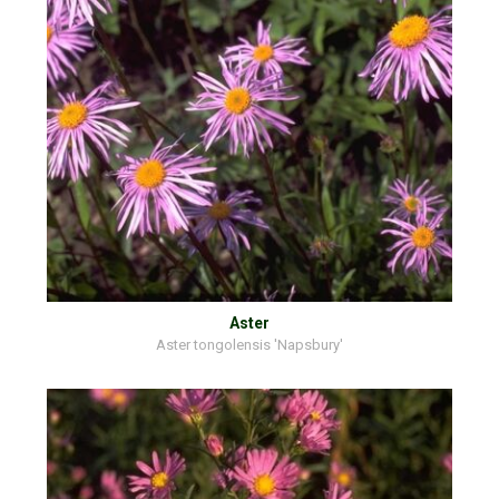
Aster
Aster tongolensis 'Napsbury'