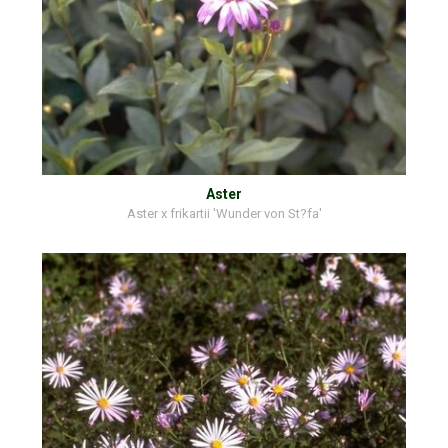
Aster
Aster x frikartii 'Wunder von St?fa'