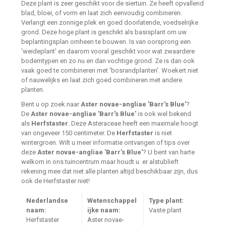
Deze plant is zeer geschikt voor de siertuin. Ze heeft opvallend
blad, bloei, of vorm en laat zich eenvoudig combineren.
Verlangt een zonnige plek en goed doorlatende, voedselrijke
grond. Deze hoge plant is geschikt als basisplant om uw
beplantingsplan omheen te bouwen. Is van oorsprong een
'weideplant' en daarom vooral geschikt voor wat zwaardere
bodemtypen en zo nu en dan vochtige grond. Ze is dan ook
vaak goed te combineren met 'bosrandplanten'. Woekert niet
of nauwelijks en laat zich goed combineren met andere
planten.
Bent u op zoek naar
Aster novae-angliae 'Barr's Blue'
?
De
Aster novae-angliae 'Barr's Blue'
is ook wel bekend
als
Herfstaster
. Deze Asteraceae heeft een maximale hoogt
van ongeveer 150 centimeter. De
Herfstaster
is niet
wintergroen. Wilt u meer informatie ontvangen of tips over
deze
Aster novae-angliae 'Barr's Blue'
? U bent van harte
welkom in ons tuincentrum maar houdt u er alstublieft
rekening mee dat niet alle planten altijd beschikbaar zijn, dus
ook de Herfstaster niet!
Nederlandse
Wetenschappel
Type plant:
naam:
ijke naam:
Vaste plant
Herfstaster
Aster novae-