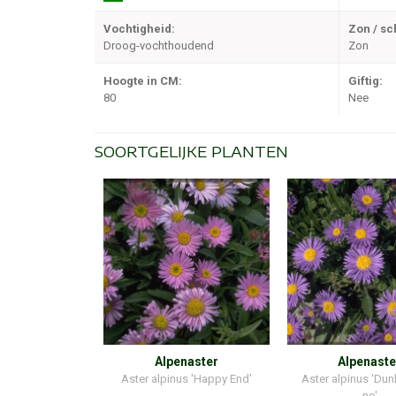
Vochtigheid:
Zon / s
Droog-vochthoudend
Zon
Hoogte in CM:
Giftig:
80
Nee
SOORTGELIJKE PLANTEN
Alpenaster
Alpenaste
Aster alpinus 'Happy End'
Aster alpinus 'Dun
ne'