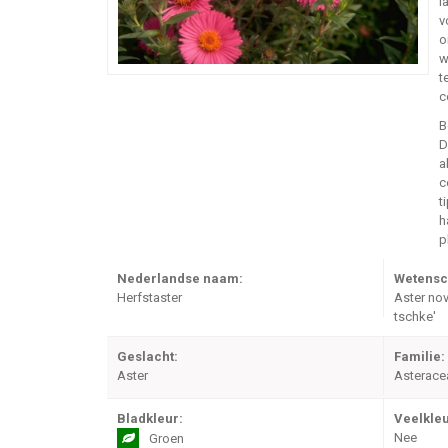
l
v
o
w
t
c
B
a
c
t
h
p
Nederlandse naam:
Wetensc
Herfstaster
Aster no
tschke'
Geslacht:
Familie:
Aster
Asterace
Bladkleur:
Veelkleu
Nee
Groen