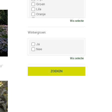
Groen
Lila
Oranje
Paars
Wis selectie
Rood
Roze
Wintergroen:
Wit
Zwart
Ja
Nee
Wis selectie
n'