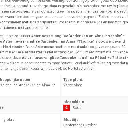
aat zich eenvoudig combineren. Verlangt een zonnige plek en goed doorlatend
oedselrijke grond. Deze hoge plant is geschikt als basisplant om uw beplanti
mheen te bouwen. Is van oorsprong een 'weideplant' en daarom vooral geschi
at zwaardere bodemtypen en zo nu en dan vochtige grond. Ze is dan ook va
e combineren met 'bosrandplanten'. Woekert niet of nauwelijks en laat zich g
ombineren met andere planten.
ent u op zoek naar
Aster novae-angliae 'Andenken an Alma P?tschke'
?
De
Aster novae-angliae 'Andenken an Alma P?tschke'
is ook wel bekend
ls
Herfstaster
. Deze Asteraceae heeft een maximale hoogt van ongeveer 80
entimeter. De
Herfstaster
is niet wintergroen. Wilt u meer informatie ontvange
ips over deze
Aster novae-angliae 'Andenken an Alma P?tschke'
? U bent 
arte welkom in ons tuincentrum maar houdt u er alstublieft rekening mee dat ni
lanten altijd beschikbaar zijn, dus ook de Herfstaster niet!
happelijke naam:
Type plant:
vae-angliae 'Andenken an Alma P?
Vaste plant
Bloemkleur:
ae
Rood
rig blad:
Bloeitijd:
September, Oktober