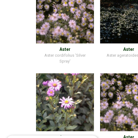
Aster
Aster
Aster cordifolius 'Silver
Aster ageratoides
Spray'
Aster
Aster