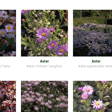
Aster
Aster
 'Harry
Aster x frikartii 'Jungfrau'
Aster ageratoides 'Asra