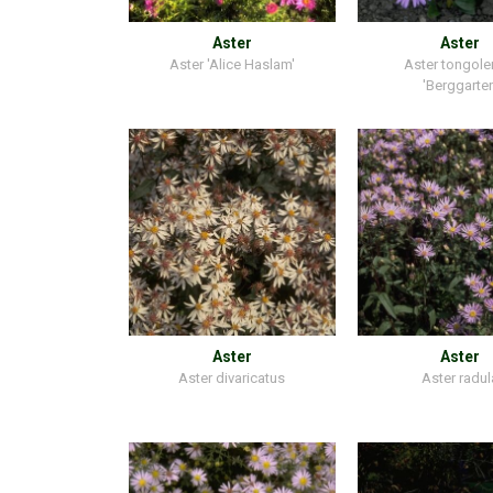
Aster
Aster
Aster 'Alice Haslam'
Aster tongole
'Berggarten
Aster
Aster
Aster divaricatus
Aster radul