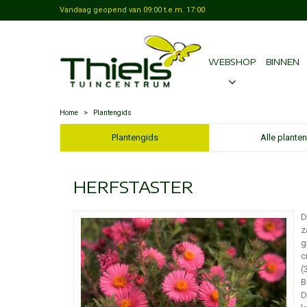
Vandaag geopend van
09:00
t.e.m.
17:00
WEBSHOP
BINNEN
Home
>
Plantengids
Plantengids
Alle planten
HERFSTASTER
D
z
g
c
(
B
D