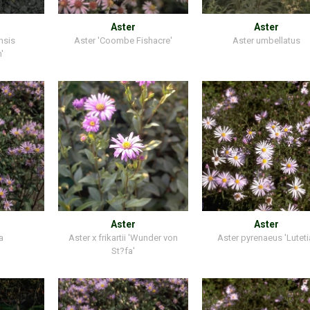
Aster
Aster
nsis
Aster 'Coombe Fishacre'
Aster umbellatus
'
Aster
Aster
a
Aster x frikartii 'Wunder von
Aster pyrenaeus 'Luteti
St?fa'