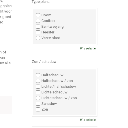
e,
Type plant:
ngsplan
kt voor
Boom
ak goed
Conifeer
oed
Een-tweejarig
Heester
Vaste plant
Wis selectie
n of
van
Zon / schaduw:
et alle
Halfschaduw
Halfschaduw / zon
Lichte / halfschaduw
Lichte schaduw
Lichte schaduw / zon
Schaduw
Zon
Wis selectie