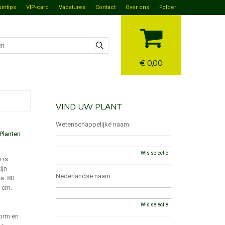
uintips
VIP-card
Vacatures
Contact
Over ons
Folder
€ 0,00
VIND UW PLANT
Wetenschappelijke naam:
Planten
Wis selectie
 is
ijn
Nederlandse naam:
ca. 80
5 cm.
Wis selectie
vorm en