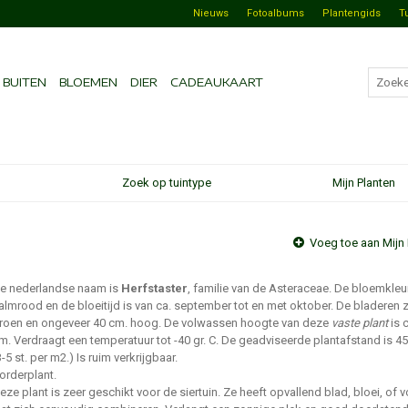
Nieuws
Fotoalbums
Plantengids
T
BUITEN
BLOEMEN
DIER
CADEAUKAART
Zoek op tuintype
Mijn Planten
Voeg toe aan Mijn 
e nederlandse naam is
Herfstaster
, familie van de Asteraceae. De bloemkleur
almrood en de bloeitijd is van ca. september tot en met oktober. De bladeren z
roen en ongeveer 40 cm. hoog. De volwassen hoogte van deze
vaste plant
is 
m. Verdraagt een temperatuur tot -40 gr. C. De geadviseerde plantafstand is 4
3-5 st. per m2.) Is ruim verkrijgbaar.
orderplant.
eze plant is zeer geschikt voor de siertuin. Ze heeft opvallend blad, bloei, of 