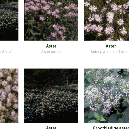
Aster
Aster
 'Ashvi'
Aster radula
Aster pyrenaeus 'Luteti
Aster
Grootbladige aste