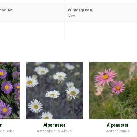
chaduw:
Wintergroen:
Nee
r
Alpenaster
Alpenaster
kle Sch?
Aster alpinus 'Albus'
Aster alpinus