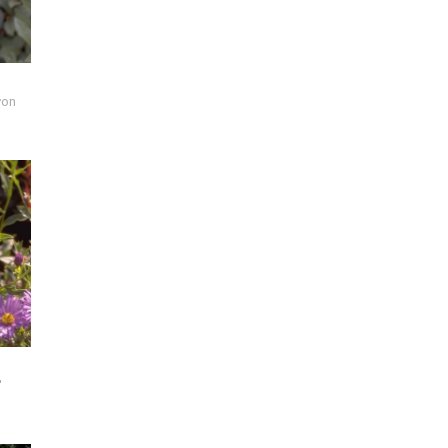
von
'