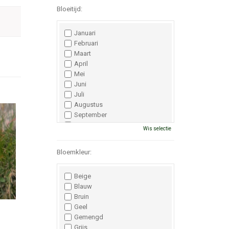
Bloeitijd:
Januari
Februari
Maart
April
Mei
Juni
Juli
Augustus
September
Oktober
Wis selectie
November
December
Bloemkleur:
Beige
Blauw
Bruin
Geel
Gemengd
Grijs