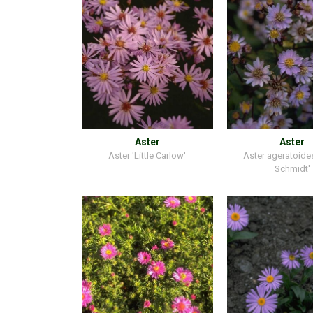
Aster
Aster
Aster 'Little Carlow'
Aster ageratoides
Schmidt'