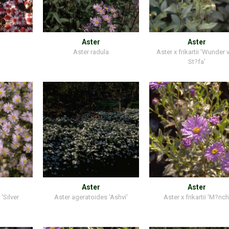
Aster
Aster
'
Aster radula
Aster x frikartii 'Wunder 
St?fa'
Aster
Aster
'Silver
Aster ageratoides 'Ashvi'
Aster x frikartii 'M?nch