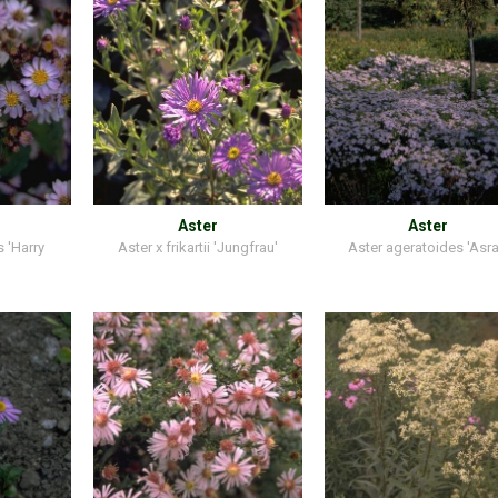
Aster
Aster
 'Harry
Aster x frikartii 'Jungfrau'
Aster ageratoides 'Asra