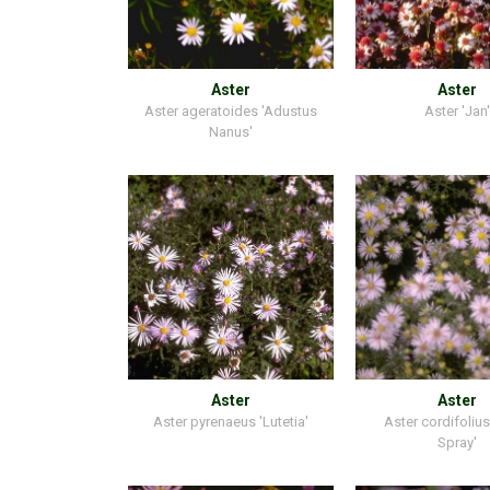
Aster
Aster
Aster ageratoides 'Adustus
Aster 'Jan
Nanus'
Aster
Aster
Aster pyrenaeus 'Lutetia'
Aster cordifolius 
Spray'