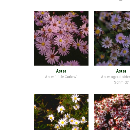
Aster
Aster
Aster 'Little Carlow'
Aster ageratoides
Schmidt'