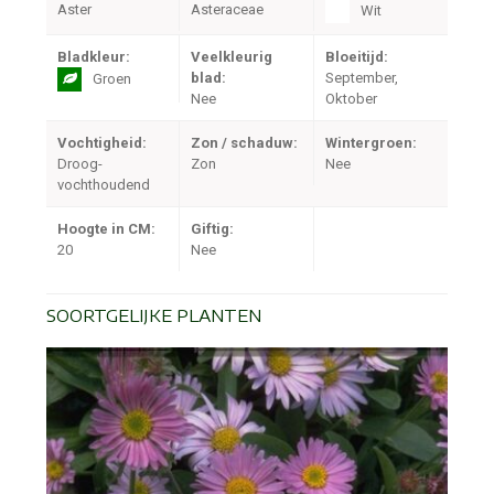
Aster
Asteraceae
Wit
Bladkleur:
Veelkleurig
Bloeitijd:
blad:
September,
Groen
Nee
Oktober
Vochtigheid:
Zon / schaduw:
Wintergroen:
Droog-
Zon
Nee
vochthoudend
Hoogte in CM:
Giftig:
20
Nee
SOORTGELIJKE PLANTEN