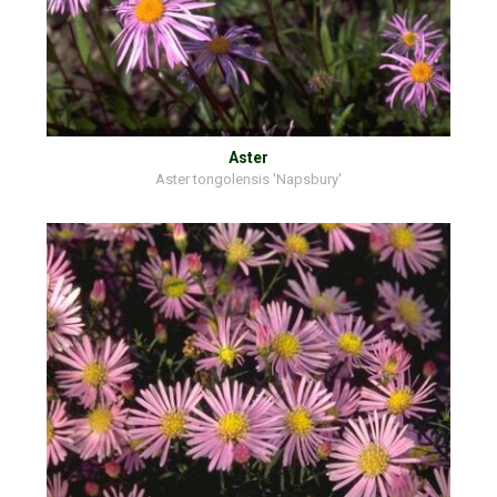
Aster
Aster tongolensis 'Napsbury'