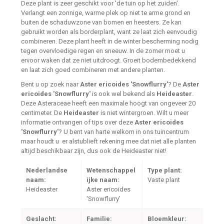
Deze plant is zeer geschikt voor 'de tuin op het zuiden'.
Verlangt een zonnige, warme plek op niet te arme grond en
buiten de schaduwzone van bomen en heesters. Ze kan
gebruikt worden als borderplant, want ze laat zich eenvoudig
combineren. Deze plant heeft in de winter bescherming nodig
tegen overvloedige regen en sneeuw. In de zomer moet u
ervoor waken dat ze niet uitdroogt. Groeit bodembedekkend
en laat zich goed combineren met andere planten.
Bent u op zoek naar
Aster ericoides 'Snowflurry'
? De
Aster
ericoides 'Snowflurry'
is ook wel bekend als
Heideaster
.
Deze Asteraceae heeft een maximale hoogt van ongeveer 20
centimeter. De
Heideaster
is niet wintergroen. Wilt u meer
informatie ontvangen of tips over deze
Aster ericoides
'Snowflurry'
? U bent van harte welkom in ons tuincentrum
maar houdt u er alstublieft rekening mee dat niet alle planten
altijd beschikbaar zijn, dus ook de Heideaster niet!
Nederlandse
Wetenschappel
Type plant:
naam:
ijke naam:
Vaste plant
Heideaster
Aster ericoides
'Snowflurry'
Geslacht:
Familie:
Bloemkleur: