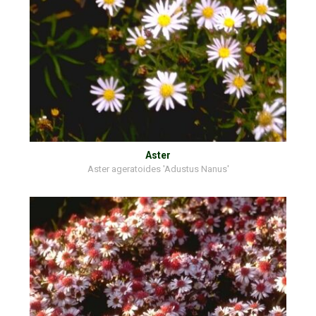
Aster
Aster ageratoides 'Adustus Nanus'