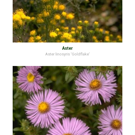
Aster
Aster linosyris 'Goldflake'