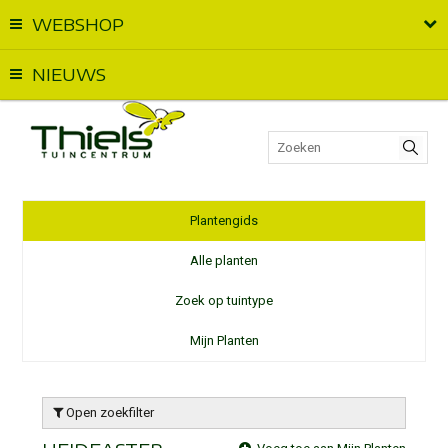
WEBSHOP
Vandaag geopend van
09:00
t.e.m.
17:00
NIEUWS
Plantengids
Alle planten
Zoek op tuintype
Mijn Planten
Open zoekfilter