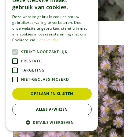
Deze website maakt
gebruik van cookies.
Deze website gebruikt cookies om uw
gebruikerservaring te verbeteren. Door
Aster
onze website te gebruiken, stemt u in met
Aster x frikartii 'Wunder von St?fa'
alle cookies in overeenstemming met ons
Cookiebeleid.
Lees verder
STRIKT NOODZAKELIJK
PRESTATIE
TARGETING
NIET-GECLASSIFICEERD
OPSLAAN EN SLUITEN
ALLES AFWIJZEN
DETAILS WEERGEVEN