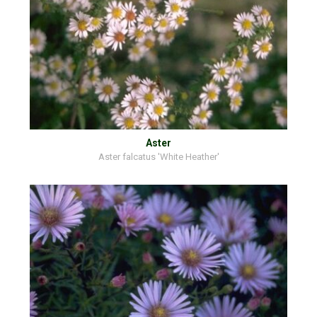
Aster
Aster falcatus 'White Heather'