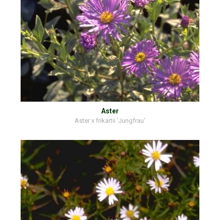
Aster
Aster x frikartii 'Jungfrau'