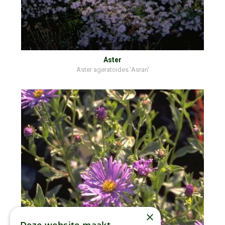
Aster
Aster ageratoides 'Asran'
×