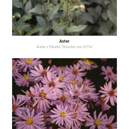
Aster
Aster x frikartii 'Wunder von St?fa'