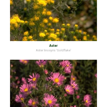
Aster
Aster linosyris 'Goldflake'