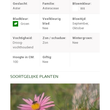
Geslacht:
Familie:
Bloemkleur:
Aster
Asteraceae
Wit
Bladkleur:
Veelkleurig
Bloeitijd:
blad:
September,
Groen
Nee
Oktober
Vochtigheid:
Zon / schaduw:
Wintergroen:
Droog-
Zon
Nee
vochthoudend
Hoogte in CM:
Giftig:
100
Nee
SOORTGELIJKE PLANTEN