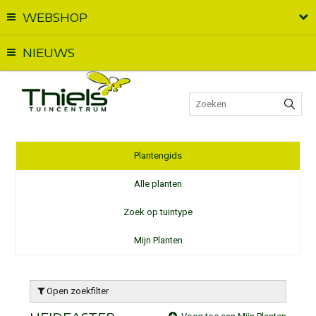
WEBSHOP
Vandaag geopend van
09:00
t.e.m.
18:00
NIEUWS
Plantengids
Alle planten
Zoek op tuintype
Mijn Planten
Open zoekfilter