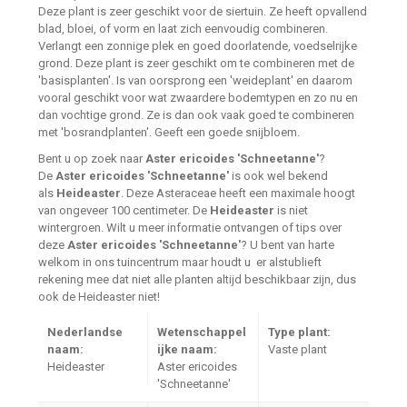
Deze plant is zeer geschikt voor de siertuin. Ze heeft opvallend
blad, bloei, of vorm en laat zich eenvoudig combineren.
Verlangt een zonnige plek en goed doorlatende, voedselrijke
grond. Deze plant is zeer geschikt om te combineren met de
'basisplanten'. Is van oorsprong een 'weideplant' en daarom
vooral geschikt voor wat zwaardere bodemtypen en zo nu en
dan vochtige grond. Ze is dan ook vaak goed te combineren
met 'bosrandplanten'. Geeft een goede snijbloem.
Bent u op zoek naar
Aster ericoides 'Schneetanne'
?
De
Aster ericoides 'Schneetanne'
is ook wel bekend
als
Heideaster
. Deze Asteraceae heeft een maximale hoogt
van ongeveer 100 centimeter. De
Heideaster
is niet
wintergroen. Wilt u meer informatie ontvangen of tips over
deze
Aster ericoides 'Schneetanne'
? U bent van harte
welkom in ons tuincentrum maar houdt u er alstublieft
rekening mee dat niet alle planten altijd beschikbaar zijn, dus
ook de Heideaster niet!
Nederlandse
Wetenschappel
Type plant:
naam:
ijke naam:
Vaste plant
Heideaster
Aster ericoides
'Schneetanne'