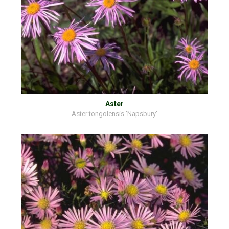
Aster
Aster tongolensis 'Napsbury'