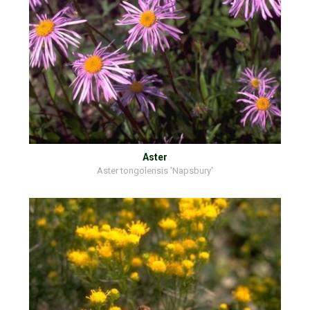
Aster
Aster tongolensis 'Napsbury'