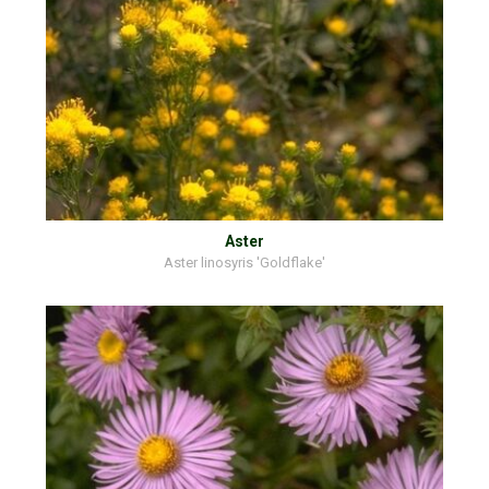
Aster
Aster linosyris 'Goldflake'