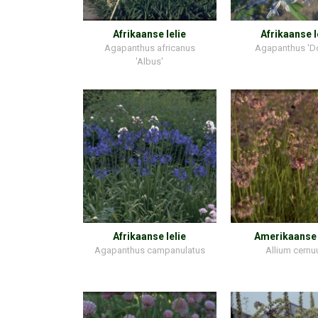
Afrikaanse lelie
Afrikaanse l
Agapanthus africanus
Agapanthus 'D
'Albus'
Afrikaanse lelie
Amerikaanse
Agapanthus campanulatus
Allium cern