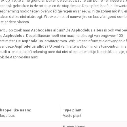
lek op niet te arme grond en buiten de schaduwzone van bomen en heesters. 
aar ook gebruiken in de rotstuin en de stapelmuur. Deze plant heeft in de winte
escherming nodig tegen overvloedige regen en sneeuw. In de zomer moet u e
aken dat ze niet uitdroogt. Woekert niet of nauwelijks en laat zich goed comb
et andere planten.
ent u op zoek naar
Asphodelus albus
? De
Asphodelus albus
is ook wel be
ls
Asphodelus
. Deze Liliaceae heeft een maximale hoogt van ongeveer 100
entimeter. De
Asphodelus
is wintergroen. Wilt u meer informatie ontvangen of
ver deze
Asphodelus albus
? U bent van harte welkom in ons tuincentrum ma
oudt u er alstublieft rekening mee dat niet alle planten altijd beschikbaar zijn,
ok de Asphodelus niet!
happelijke naam:
Type plant:
us albus
Vaste plant
Bloemkleur: