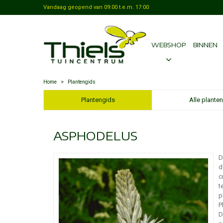
Vandaag geopend van
09:00
t.e.m.
17:00
WEBSHOP
BINNEN
Home
>
Plantengids
Plantengids
Alle planten
ASPHODELUS
D
d
c
t
p
P
D