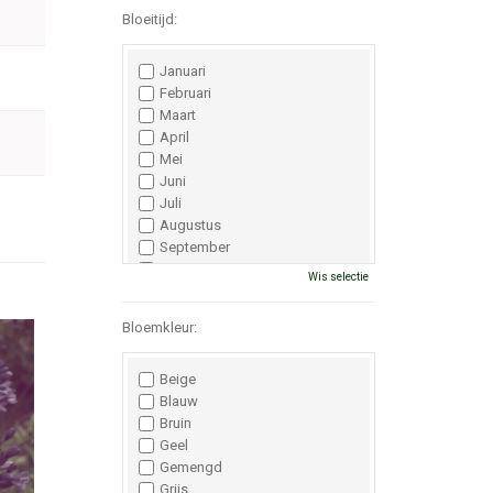
Bloeitijd:
Januari
Februari
Maart
April
Mei
Juni
Juli
Augustus
September
Oktober
Wis selectie
November
December
Bloemkleur:
Beige
Blauw
Bruin
Geel
Gemengd
Grijs