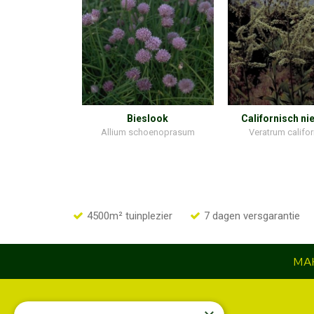
Bieslook
Californisch ni
Allium schoenoprasum
Veratrum califo
4500m² tuinplezier
7 dagen versgarantie
MAK