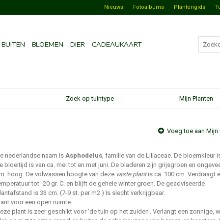
Nieuws
Fotoalbums
Plantengids
T
BUITEN
BLOEMEN
DIER
CADEAUKAART
Zoek op tuintype
Mijn Planten
Voeg toe aan Mijn 
e nederlandse naam is
Asphodelus
, familie van de Liliaceae. De bloemkleur i
e bloeitijd is van ca. mei tot en met juni. De bladeren zijn grijsgroen en ongeve
m. hoog. De volwassen hoogte van deze
vaste plant
is ca. 100 cm. Verdraagt 
emperatuur tot -20 gr. C. en blijft de gehele winter groen. De geadviseerde
lantafstand is 33 cm. (7-9 st. per m2.) Is slecht verkrijgbaar.
lant voor een open ruimte.
eze plant is zeer geschikt voor 'de tuin op het zuiden'. Verlangt een zonnige,