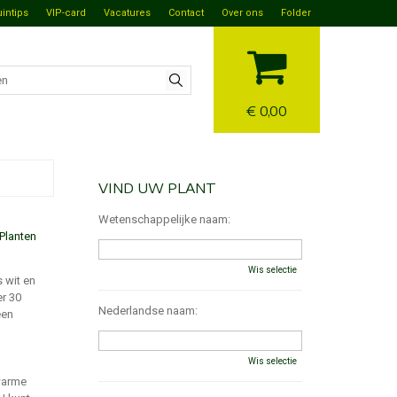
uintips
VIP-card
Vacatures
Contact
Over ons
Folder
€ 0,00
VIND UW PLANT
Wetenschappelijke naam:
Planten
Wis selectie
s wit en
er 30
Nederlandse naam:
een
Wis selectie
 warme