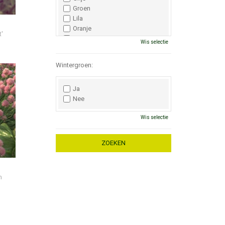
Groen
Lila
Oranje
t'
Paars
Wis selectie
Rood
Roze
Wintergroen:
Wit
Zwart
Ja
Nee
Wis selectie
m