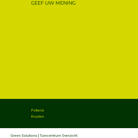
GEEF UW MENING
Potterie
Kruiden
|
Green Solutions
Tuincentrum Overzicht