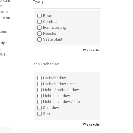
U kunt
Type plant:
r
rvoor
Boom
ineren
Conifeer
Een-tweejarig
kend
Heester
Vaste plant
 tips
ar
Wis selectie
 dus
Zon / schaduw:
Halfschaduw
Halfschaduw / zon
Lichte / halfschaduw
Lichte schaduw
Lichte schaduw / zon
Schaduw
Zon
Wis selectie