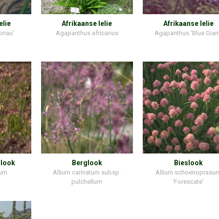
elie
Afrikaanse lelie
Afrikaanse lelie
onau'
Agapanthus africanus
Agapanthus 'Blue Gian
 look
Berglook
Bieslook
uum
Allium carinatum subsp.
Allium schoenoprasu
pulchellum
'Forescate'