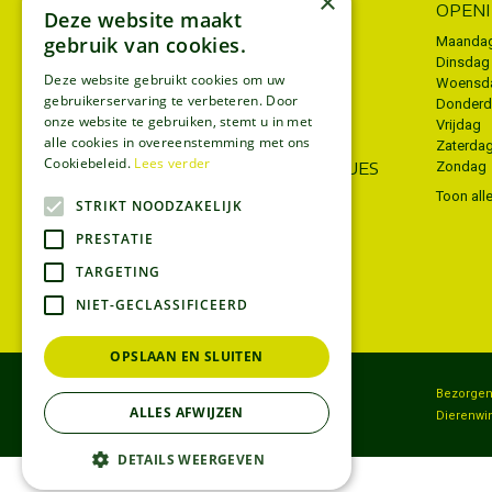
×
INFORMATIE
OPEN
Deze website maakt
gebruik van cookies.
Algemene voorwaarden
Maanda
Dinsdag
Privacy policy
Deze website gebruikt cookies om uw
Woensd
gebruikerservaring te verbeteren. Door
Donder
Disclaimer
onze website te gebruiken, stemt u in met
Vrijdag
Bezorgen
alle cookies in overeenstemming met ons
Zaterda
Cookiebeleid.
Lees verder
WIJ ACCEPTEREN ECOCHEQUES
Zondag
Toon all
STRIKT NOODZAKELIJK
PRESTATIE
TARGETING
NIET-GECLASSIFICEERD
OPSLAAN EN SLUITEN
Tuincentrum
Bezorge
ALLES AFWIJZEN
Koopzondag
Dierenwi
DETAILS WEERGEVEN
© Tuincentrum Thiels