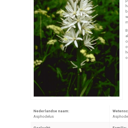
p
h
b
w
m
B
a
c
o
h
o
Nederlandse naam:
Wetensc
Asphodelus
Asphodel
Geslacht:
Familie: