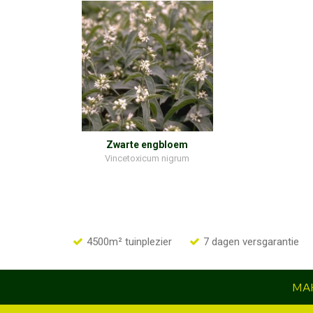
Zwarte engbloem
Vincetoxicum nigrum
4500m² tuinplezier
7 dagen versgarantie
MAK