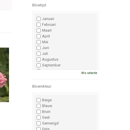
Bloeitijd:
Januari
Februari
Maart
April
Mei
Juni
Juli
Augustus
September
Oktober
Wis selectie
November
December
Bloemkleur:
Beige
Blauw
Bruin
Geel
Gemengd
Grijs