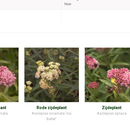
Nee
lant
Rode zijdeplant
Zijdeplant
rnata
Asclepias incarnata 'Ice
Asclepias syriaca
Ballet'