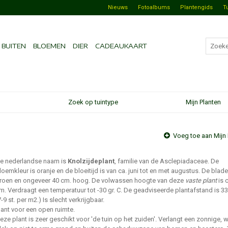
Nieuws
Fotoalbums
Plantengids
T
BUITEN
BLOEMEN
DIER
CADEAUKAART
Zoek op tuintype
Mijn Planten
Voeg toe aan Mijn 
e nederlandse naam is
Knolzijdeplant
, familie van de Asclepiadaceae. De
loemkleur is oranje en de bloeitijd is van ca. juni tot en met augustus. De blade
roen en ongeveer 40 cm. hoog. De volwassen hoogte van deze
vaste plant
is 
m. Verdraagt een temperatuur tot -30 gr. C. De geadviseerde plantafstand is 3
7-9 st. per m2.) Is slecht verkrijgbaar.
lant voor een open ruimte.
eze plant is zeer geschikt voor 'de tuin op het zuiden'. Verlangt een zonnige,