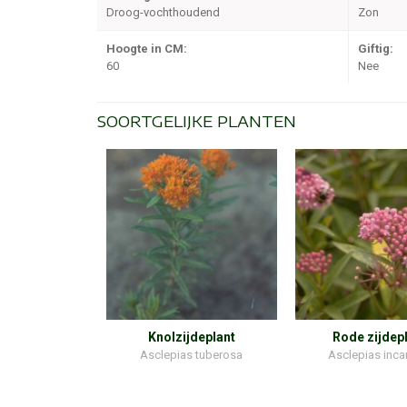
Droog-vochthoudend
Zon
Hoogte in CM:
Giftig:
60
Nee
SOORTGELIJKE PLANTEN
Knolzijdeplant
Rode zijdep
Asclepias tuberosa
Asclepias inca