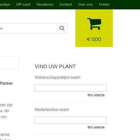
uintips
VIP-card
Vacatures
Contact
Over ons
Folder
€ 0,00
VIND UW PLANT
Wetenschappelijke naam:
Planten
Wis selectie
ren zijn
Nederlandse naam:
ca. 60
3 cm.
Wis selectie
 warme