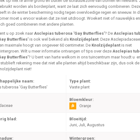
lek op niet te arme grond en buiten de schaduwzone van bomen en heesters. 
ebruikt worden als borderplant, want ze laat zich eenvoudig combineren. Deze
eeft in de winter bescherming nodig tegen overvloedige regen en sneeuw. In 
omer moet u ervoor waken dat ze niet uitdroogt. Woekert niet of nauwelijks en
ich goed combineren met andere planten.
ent u op zoek naar
Asclepias tuberosa 'Gay Butterflies'
? De
Asclepias tu
Gay Butterflies'
is ook wel bekend als
Knolzijdeplant
. Deze Asclepiadaceae
en maximale hoogt van ongeveer 60 centimeter. De
Knolzijdeplant
is niet
intergroen. Wilt u meer informatie ontvangen of tips over deze
Asclepias tu
Gay Butterflies'
? U bent van harte welkom in ons tuincentrum maar houdt u er
lstublieft rekening mee dat niet alle planten altijd beschikbaar zijn, dus ook de
nolzijdeplant niet!
happelijke naam:
Type plant:
 tuberosa 'Gay Butterflies'
Vaste plant
Bloemkleur:
daceae
Oranje
rig blad:
Bloeitijd:
Juni, Juli, Augustus
chaduw:
Wintergroen: