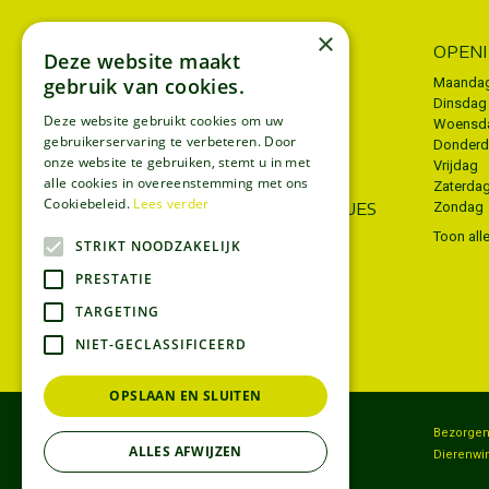
×
INFORMATIE
OPEN
Deze website maakt
gebruik van cookies.
Algemene voorwaarden
Maanda
Dinsdag
Privacy policy
Deze website gebruikt cookies om uw
Woensd
gebruikerservaring te verbeteren. Door
Donder
Disclaimer
onze website te gebruiken, stemt u in met
Vrijdag
Bezorgen
alle cookies in overeenstemming met ons
Zaterda
Cookiebeleid.
Lees verder
WIJ ACCEPTEREN ECOCHEQUES
Zondag
Toon all
STRIKT NOODZAKELIJK
PRESTATIE
TARGETING
NIET-GECLASSIFICEERD
OPSLAAN EN SLUITEN
Tuincentrum
Bezorge
ALLES AFWIJZEN
Koopzondag
Dierenwi