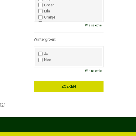
Groen
Lila
Oranje
Paars
Wis selectie
Rood
Roze
Wintergroen:
Wit
Zwart
Ja
Nee
Wis selectie
021