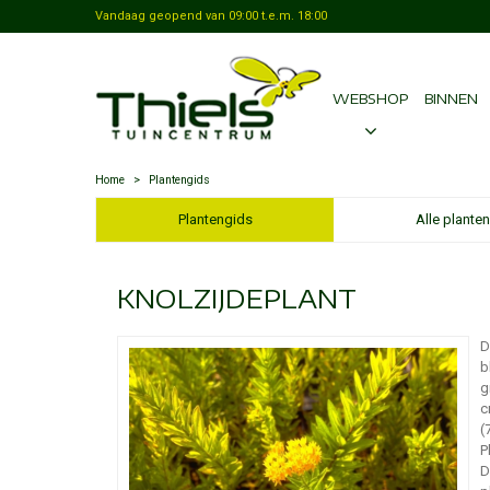
Vandaag geopend van
09:00
t.e.m.
18:00
WEBSHOP
BINNEN
Home
>
Plantengids
Plantengids
Alle planten
KNOLZIJDEPLANT
D
b
g
c
(
P
D