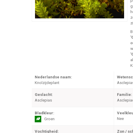
p
g
h
z
z
B
'
e
w
'
a
K
Nederlandse naam:
Wetensc
Knolzijdeplant
Asclepias
Geslacht:
Familie:
Asclepias
Asclepia
Bladkleur:
Veelkleu
Nee
Groen
Vochtigheid:
Zon / s