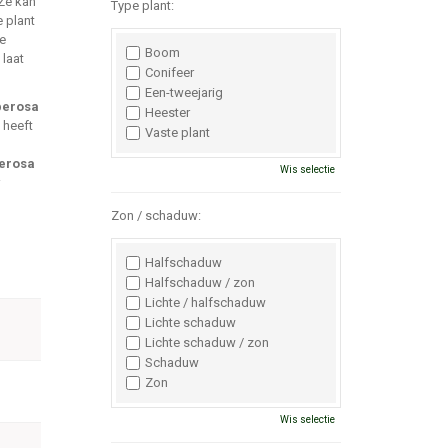
Ze kan
Type plant:
 plant
de
Boom
 laat
Conifeer
Een-tweejarig
berosa
Heester
 heeft
Vaste plant
berosa
Wis selectie
Zon / schaduw:
Halfschaduw
Halfschaduw / zon
Lichte / halfschaduw
Lichte schaduw
Lichte schaduw / zon
Schaduw
Zon
Wis selectie