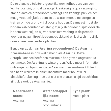
Deze plant is uitsluitend geschikt voor liefhebbers van een
'echte rotstuin', omdat ze nogal kieskeurig is qua verzorging,
standplaats en grondsoort. Verlangt een zonnige plek en een
matig voedselrijke bodem. In de winter moet u maatregelen
treffen om de grond vrij droog te houden. Daarnaast moet de
bodem kalkhoudend en stenig zijn (kalkhoudend split door de
bodem werken), en bij voorkeur licht vochtig in de periode
voorjaar-najaar. Groeit bodembedekkend en laat zich moeilijk
combineren met andere planten.
Bent u op zoek naar
Asarina procumbens
? De
Asarina
procumbens
is ook wel bekend als
Asarina
. Deze
Scrophulariacea heeft een maximale hoogt van ongeveer 10
centimeter. De
Asarina
is wintergroen. Wilt u meer informatie
ontvangen of tips over deze
Asarina procumbens
? U bent
van harte welkom in ons tuincentrum maar houdt u er
alstublieft rekening mee dat niet alle planten altijd beschikbaar
zijn, dus ook de Asarina niet!
Nederlandse
Wetenschappel
Type plant:
naam:
ijke naam:
Vaste plant
Asarina
Asarina
procumbens