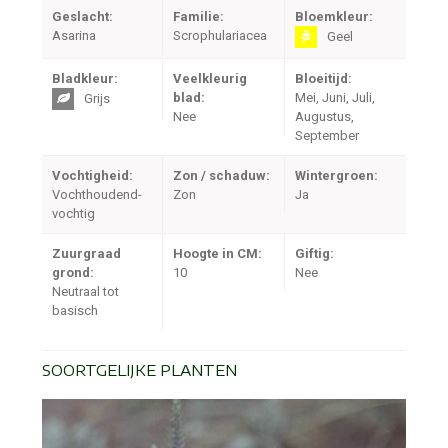
Geslacht:
Familie:
Bloemkleur:
Asarina
Scrophulariacea
Geel
Bladkleur:
Veelkleurig
Bloeitijd:
blad:
Mei, Juni, Juli,
Grijs
Nee
Augustus,
September
Vochtigheid:
Zon / schaduw:
Wintergroen:
Vochthoudend-
Zon
Ja
vochtig
Zuurgraad
Hoogte in CM:
Giftig:
grond:
10
Nee
Neutraal tot
basisch
SOORTGELIJKE PLANTEN