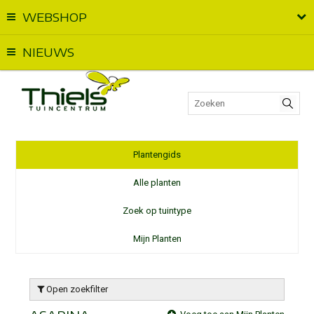
WEBSHOP
Vandaag geopend van
09:00
t.e.m.
18:00
NIEUWS
Plantengids
Alle planten
Zoek op tuintype
Mijn Planten
Open zoekfilter