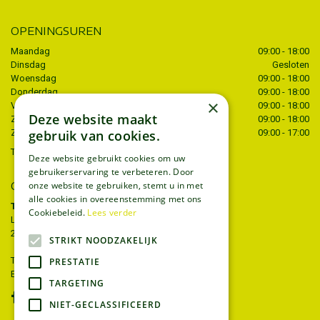
OPENINGSUREN
Maandag
09:00 - 18:00
Dinsdag
Gesloten
Woensdag
09:00 - 18:00
Donderdag
09:00 - 18:00
×
Vrijdag
09:00 - 18:00
Deze website maakt
Zaterdag
09:00 - 18:00
gebruik van cookies.
Zondag
09:00 - 17:00
Toon alle openingstijden
Deze website gebruikt cookies om uw
gebruikerservaring te verbeteren. Door
CONTACT
onze website te gebruiken, stemt u in met
alle cookies in overeenstemming met ons
Tuincentrum Thiels
Cookiebeleid.
Lees verder
Liersesteenweg 68
2221 Heist-op-den-berg
STRIKT NOODZAKELIJK
T.
015 22 27 52
PRESTATIE
E.
info@tuincentrumthiels.be
TARGETING
NIET-GECLASSIFICEERD