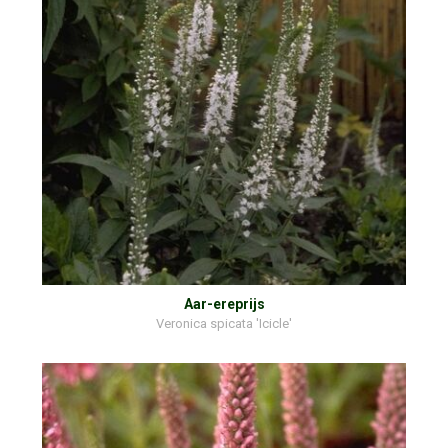
Aar-ereprijs
Veronica spicata 'Icicle'