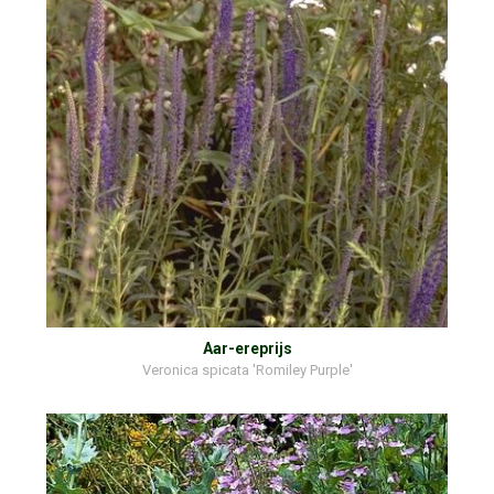
Aar-ereprijs
Veronica spicata 'Romiley Purple'