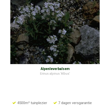
Alpenleverbalsem
Erinus alpinus 'Albus'
4500m² tuinplezier
7 dagen versgarantie