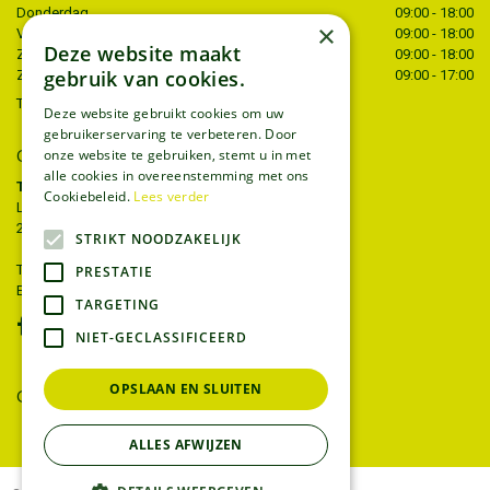
Donderdag
09:00 - 18:00
×
Vrijdag
09:00 - 18:00
Deze website maakt
Zaterdag
09:00 - 18:00
gebruik van cookies.
Zondag
09:00 - 17:00
Toon alle openingstijden
Deze website gebruikt cookies om uw
gebruikerservaring te verbeteren. Door
onze website te gebruiken, stemt u in met
CONTACT
alle cookies in overeenstemming met ons
Tuincentrum Thiels
Cookiebeleid.
Lees verder
Liersesteenweg 68
2221 Heist-op-den-berg
STRIKT NOODZAKELIJK
T.
015 22 27 52
PRESTATIE
E.
info@tuincentrumthiels.be
TARGETING
NIET-GECLASSIFICEERD
OPSLAAN EN SLUITEN
GEEF UW MENING
ALLES AFWIJZEN