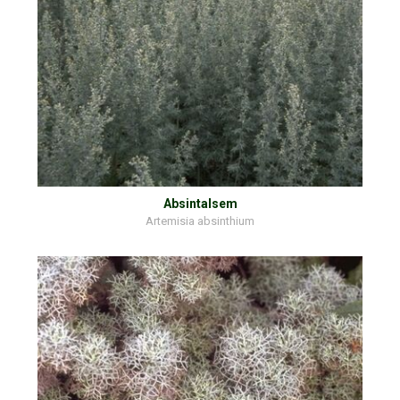
Absintalsem
Artemisia absinthium