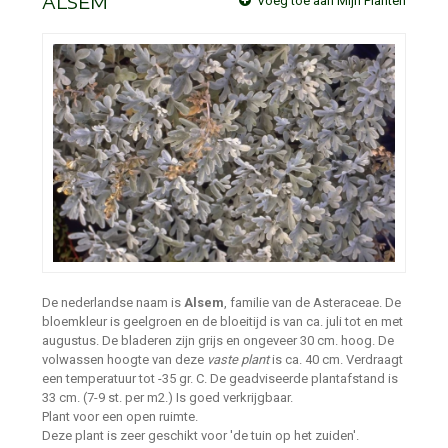
ALSEM
Voeg toe aan Mijn Planten
De nederlandse naam is
Alsem
, familie van de Asteraceae. De
bloemkleur is geelgroen en de bloeitijd is van ca. juli tot en met
augustus. De bladeren zijn grijs en ongeveer 30 cm. hoog. De
volwassen hoogte van deze
vaste plant
is ca. 40 cm. Verdraagt
een temperatuur tot -35 gr. C. De geadviseerde plantafstand is
33 cm. (7-9 st. per m2.) Is goed verkrijgbaar.
Plant voor een open ruimte.
Deze plant is zeer geschikt voor 'de tuin op het zuiden'.