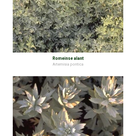
Romeinse alant
Artemisia pontica