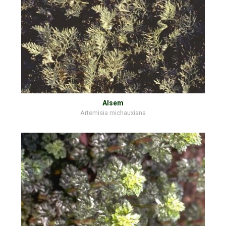
Alsem
Artemisia michauxiana