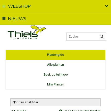
WEBSHOP
Vandaag geopend van
09:00
t.e.m.
17:00
NIEUWS
Plantengids
Alle planten
Zoek op tuintype
Mijn Planten
Open zoekfilter