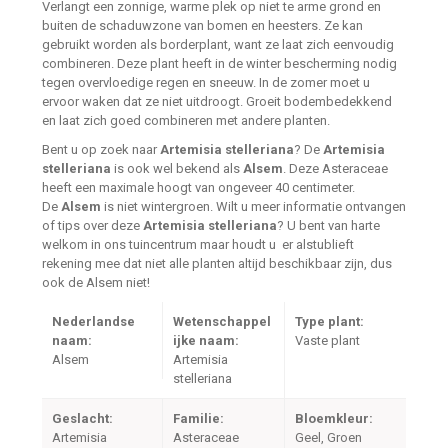
Verlangt een zonnige, warme plek op niet te arme grond en
buiten de schaduwzone van bomen en heesters. Ze kan
gebruikt worden als borderplant, want ze laat zich eenvoudig
combineren. Deze plant heeft in de winter bescherming nodig
tegen overvloedige regen en sneeuw. In de zomer moet u
ervoor waken dat ze niet uitdroogt. Groeit bodembedekkend
en laat zich goed combineren met andere planten.
Bent u op zoek naar
Artemisia stelleriana
? De
Artemisia
stelleriana
is ook wel bekend als
Alsem
. Deze Asteraceae
heeft een maximale hoogt van ongeveer 40 centimeter.
De
Alsem
is niet wintergroen. Wilt u meer informatie ontvangen
of tips over deze
Artemisia stelleriana
? U bent van harte
welkom in ons tuincentrum maar houdt u er alstublieft
rekening mee dat niet alle planten altijd beschikbaar zijn, dus
ook de Alsem niet!
Nederlandse
Wetenschappel
Type plant:
naam:
ijke naam:
Vaste plant
Alsem
Artemisia
stelleriana
Geslacht:
Familie:
Bloemkleur:
Artemisia
Asteraceae
Geel, Groen