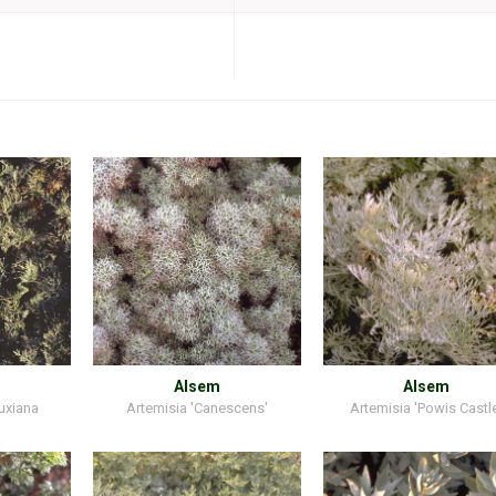
Alsem
Alsem
uxiana
Artemisia 'Canescens'
Artemisia 'Powis Castl