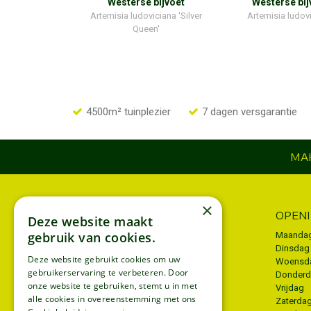
Westerse bijvoet
Westerse bij
Artemisia ludoviciana 'Silver
Artemisia ludov
Queen'
4500m² tuinplezier
7 dagen versgarantie
MAK
×
INFORMATIE
OPEN
Deze website maakt
gebruik van cookies.
Algemene voorwaarden
Maanda
Dinsdag
Privacy policy
Deze website gebruikt cookies om uw
Woensd
gebruikerservaring te verbeteren. Door
Donder
Disclaimer
onze website te gebruiken, stemt u in met
Vrijdag
Bezorgen
alle cookies in overeenstemming met ons
Zaterda