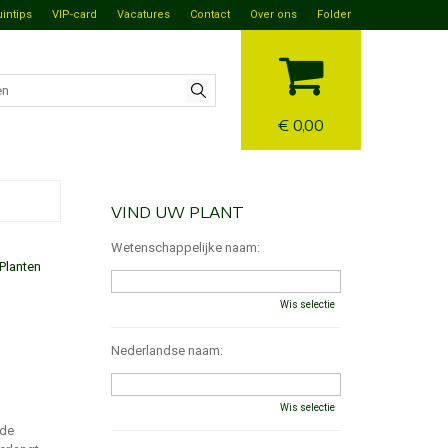
uintips
VIP-card
Vacatures
Contact
Over ons
Folder
€ 0,00
VIND UW PLANT
Wetenschappelijke naam:
Planten
Wis selectie
Nederlandse naam:
Wis selectie
 de