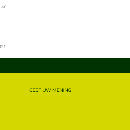
hou'
021
GEEF UW MENING