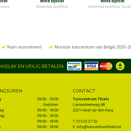
voet
Witte bijvoet
Witte bijvoet
iciana
Artemisia lactiflora
Artemisia lactiflora 'Guiz
Ruim assortiment
Mooiste tuincentrum van België 2020-2
KELIJK EN VEILIG BETALEN:
INGSUREN
CONTACT
g
09:00 - 18:00
Tuincentrum Thiels
Gesloten
Liersesteenweg 68
ag
09:00 - 18:00
2221 Heist-op-den-berg
dag
09:00 - 18:00
09:00 - 18:00
T.
015 22 27 52
g
09:00 - 18:00
E.
info@tuincentrumthiels.be