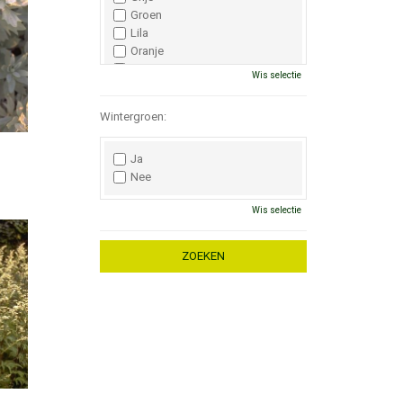
Groen
Lila
Oranje
Paars
Wis selectie
Rood
Roze
Wintergroen:
Wit
Zwart
Ja
Nee
Wis selectie