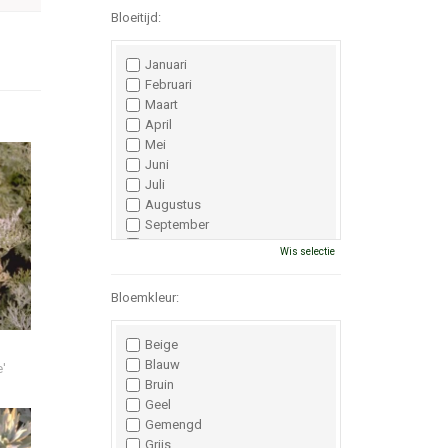
Bloeitijd:
Januari
Februari
Maart
April
Mei
Juni
Juli
Augustus
September
Oktober
Wis selectie
November
December
Bloemkleur:
Beige
Blauw
e'
Bruin
Geel
Gemengd
Grijs