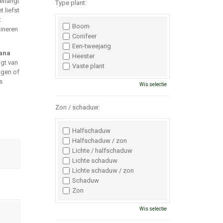
erlangt
Type plant:
 liefst
t
Boom
ineren
Conifeer
Een-tweejarig
iana
Heester
gt van
Vaste plant
ngen of
s
Wis selectie
Zon / schaduw:
Halfschaduw
Halfschaduw / zon
Lichte / halfschaduw
Lichte schaduw
Lichte schaduw / zon
Schaduw
Zon
Wis selectie