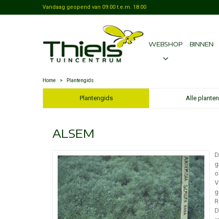
Vandaag geopend van
09:00
t.e.m.
18:00
WEBSHOP
BINNEN
Home
>
Plantengids
Plantengids
Alle planten
ALSEM
D
g
o
V
g
R
D