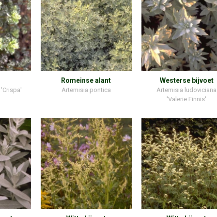
Romeinse alant
Westerse bijvoet
 'Crispa'
Artemisia pontica
Artemisia ludoviciana
'Valerie Finnis'