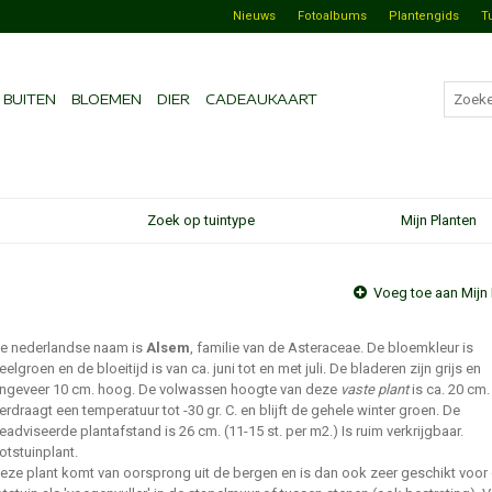
Nieuws
Fotoalbums
Plantengids
T
BUITEN
BLOEMEN
DIER
CADEAUKAART
Zoek op tuintype
Mijn Planten
Voeg toe aan Mijn 
e nederlandse naam is
Alsem
, familie van de Asteraceae. De bloemkleur is
eelgroen en de bloeitijd is van ca. juni tot en met juli. De bladeren zijn grijs en
ngeveer 10 cm. hoog. De volwassen hoogte van deze
vaste plant
is ca. 20 cm.
erdraagt een temperatuur tot -30 gr. C. en blijft de gehele winter groen. De
eadviseerde plantafstand is 26 cm. (11-15 st. per m2.) Is ruim verkrijgbaar.
otstuinplant.
eze plant komt van oorsprong uit de bergen en is dan ook zeer geschikt voor