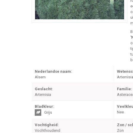
r
e
o
u
m
B
'
o
t
t
b
Nederlandse naam:
Wetensc
Alsem
Artemisia
Geslacht:
Familie:
Artemisia
Asterace
Bladkleur:
Veelkleu
Nee
Grijs
Vochtigheid:
Zon / s
Vochthoudend
Zon