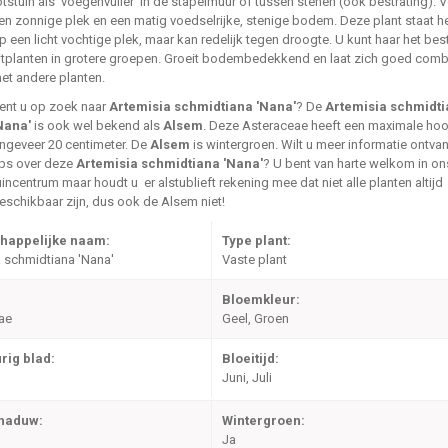
otstuin als 'voegenvuller' in de stapelmuur of tussen stenen (ook bestrating). V
en zonnige plek en een matig voedselrijke, stenige bodem. Deze plant staat het
p een licht vochtige plek, maar kan redelijk tegen droogte. U kunt haar het bes
itplanten in grotere groepen. Groeit bodembedekkend en laat zich goed comb
et andere planten.
ent u op zoek naar
Artemisia schmidtiana 'Nana'
? De
Artemisia schmidt
Nana'
is ook wel bekend als
Alsem
. Deze Asteraceae heeft een maximale hoo
ngeveer 20 centimeter. De
Alsem
is wintergroen. Wilt u meer informatie ontva
ips over deze
Artemisia schmidtiana 'Nana'
? U bent van harte welkom in on
uincentrum maar houdt u er alstublieft rekening mee dat niet alle planten altijd
eschikbaar zijn, dus ook de Alsem niet!
happelijke naam:
Type plant:
 schmidtiana 'Nana'
Vaste plant
Bloemkleur:
ae
Geel, Groen
rig blad:
Bloeitijd:
Juni, Juli
chaduw:
Wintergroen:
Ja