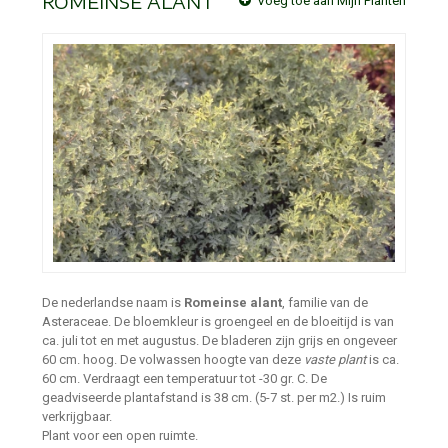
ROMEINSE ALANT
Voeg toe aan Mijn Planten
De nederlandse naam is
Romeinse alant
, familie van de
Asteraceae. De bloemkleur is groengeel en de bloeitijd is van
ca. juli tot en met augustus. De bladeren zijn grijs en ongeveer
60 cm. hoog. De volwassen hoogte van deze
vaste plant
is ca.
60 cm. Verdraagt een temperatuur tot -30 gr. C. De
geadviseerde plantafstand is 38 cm. (5-7 st. per m2.) Is ruim
verkrijgbaar.
Plant voor een open ruimte.