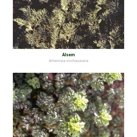
Alsem
Artemisia michauxiana