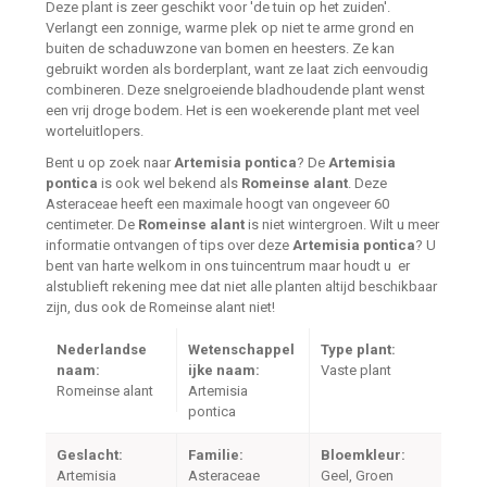
Deze plant is zeer geschikt voor 'de tuin op het zuiden'.
Verlangt een zonnige, warme plek op niet te arme grond en
buiten de schaduwzone van bomen en heesters. Ze kan
gebruikt worden als borderplant, want ze laat zich eenvoudig
combineren. Deze snelgroeiende bladhoudende plant wenst
een vrij droge bodem. Het is een woekerende plant met veel
worteluitlopers.
Bent u op zoek naar
Artemisia pontica
? De
Artemisia
pontica
is ook wel bekend als
Romeinse alant
. Deze
Asteraceae heeft een maximale hoogt van ongeveer 60
centimeter. De
Romeinse alant
is niet wintergroen. Wilt u meer
informatie ontvangen of tips over deze
Artemisia pontica
? U
bent van harte welkom in ons tuincentrum maar houdt u er
alstublieft rekening mee dat niet alle planten altijd beschikbaar
zijn, dus ook de Romeinse alant niet!
Nederlandse
Wetenschappel
Type plant:
naam:
ijke naam:
Vaste plant
Romeinse alant
Artemisia
pontica
Geslacht:
Familie:
Bloemkleur:
Artemisia
Asteraceae
Geel, Groen