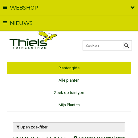
WEBSHOP
Vandaag geopend van
09:00
t.e.m.
18:00
NIEUWS
Plantengids
Alle planten
Zoek op tuintype
Mijn Planten
Open zoekfilter