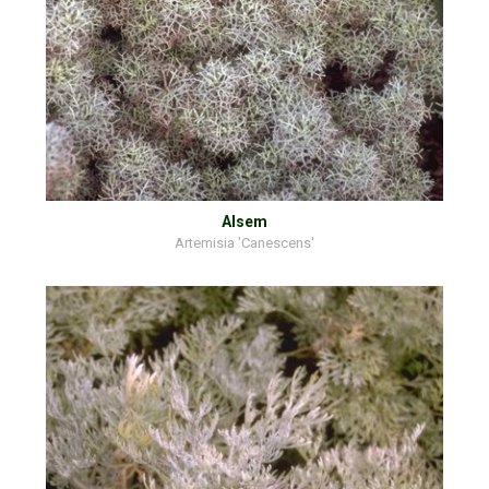
Alsem
Artemisia 'Canescens'