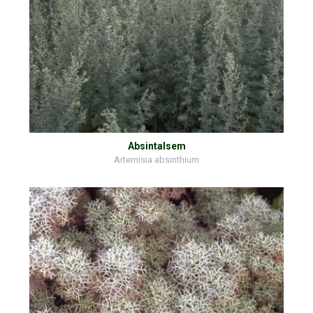
Absintalsem
Artemisia absinthium