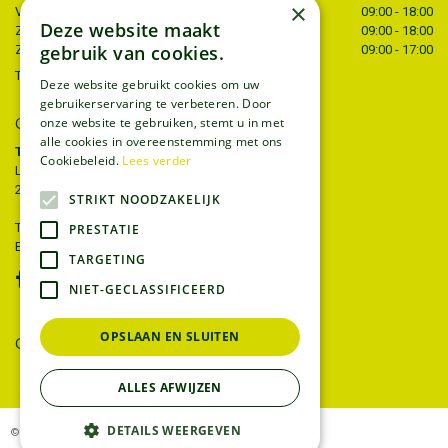
×
Vrijdag
09:00 - 18:00
Deze website maakt
Zaterdag
09:00 - 18:00
gebruik van cookies.
Zondag
09:00 - 17:00
Toon alle openingstijden
Deze website gebruikt cookies om uw
gebruikerservaring te verbeteren. Door
onze website te gebruiken, stemt u in met
CONTACT
alle cookies in overeenstemming met ons
Tuincentrum Thiels
Cookiebeleid.
Lees verder
Liersesteenweg 68
2221 Heist-op-den-berg
STRIKT NOODZAKELIJK
T.
015 22 27 52
PRESTATIE
E.
info@tuincentrumthiels.be
TARGETING
NIET-GECLASSIFICEERD
OPSLAAN EN SLUITEN
GEEF UW MENING
ALLES AFWIJZEN
DETAILS WEERGEVEN
© Tuincentrum Thiels