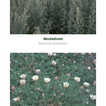
Absintalsem
Artemisia absinthium