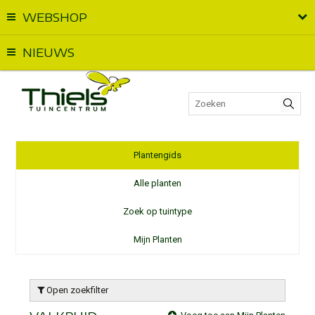
WEBSHOP
Vandaag geopend van
09:00
t.e.m.
18:00
NIEUWS
Plantengids
Alle planten
Zoek op tuintype
Mijn Planten
Open zoekfilter