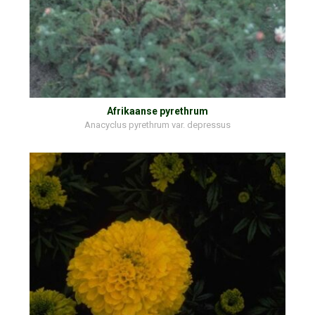
Afrikaanse pyrethrum
Anacyclus pyrethrum var. depressus