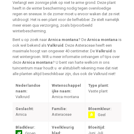
Verlangt een zonnige plek op niet te arme grond. Deze plant
heeft in de winter bescherming nodig tegen overvloedige
regen en sneeuw. In de zomer moet u ervoor waken dat ze niet
uitdroogt. Het is een plant voor de liefhebber. Ze stelt namelijk
meer eisen qua verzorging, zoals bijvoorbeeld
winterbescherming.
Bent u op zoek naar
Arnica montana
? De
Arnica montana
is
ook wel bekend als
Valkruid
. Deze Asteraceae heeft een
maximale hoogt van ongeveer 40 centimeter. De
Valkruid
is
niet wintergroen. Wilt u meer informatie ontvangen of tips over
deze
Arnica montana
? U bent van harte welkom in ons
tuincentrum maar houdt u er alstublieft rekening mee dat niet
alle planten altijd beschikbaar zijn, dus ook de Valkruid niet!
Nederlandse
Wetenschappel
Type plant:
naam:
ijke naam:
Vaste plant
Valkruid
Arnica montana
Geslacht:
Familie:
Bloemkleur:
Arnica
Asteraceae
Geel
Bladkleur:
Veelkleurig
Bloeitijd:
blad:
Juni, Juli,
Groen