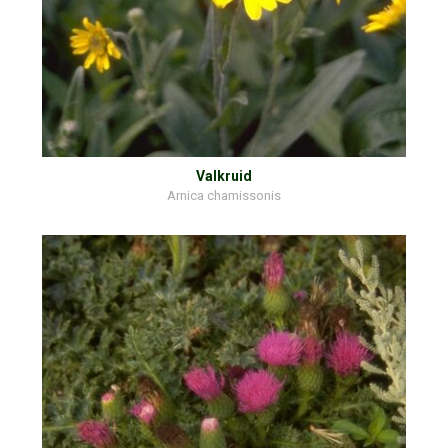
Valkruid
Arnica chamissonis