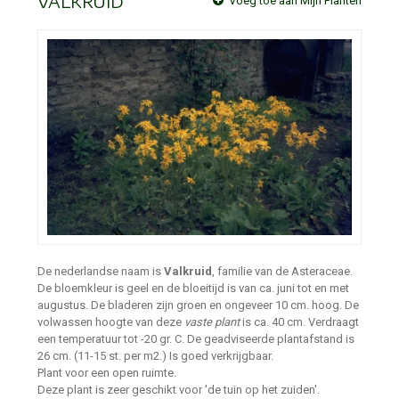
VALKRUID
Voeg toe aan Mijn Planten
De nederlandse naam is
Valkruid
, familie van de Asteraceae.
De bloemkleur is geel en de bloeitijd is van ca. juni tot en met
augustus. De bladeren zijn groen en ongeveer 10 cm. hoog. De
volwassen hoogte van deze
vaste plant
is ca. 40 cm. Verdraagt
een temperatuur tot -20 gr. C. De geadviseerde plantafstand is
26 cm. (11-15 st. per m2.) Is goed verkrijgbaar.
Plant voor een open ruimte.
Deze plant is zeer geschikt voor 'de tuin op het zuiden'.