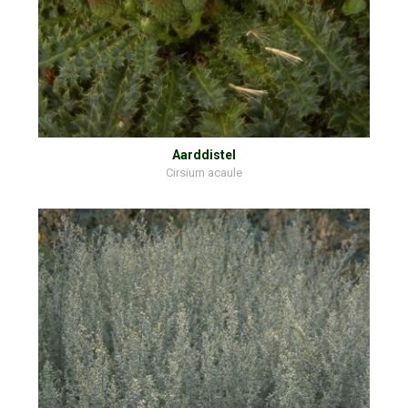
Aarddistel
Cirsium acaule