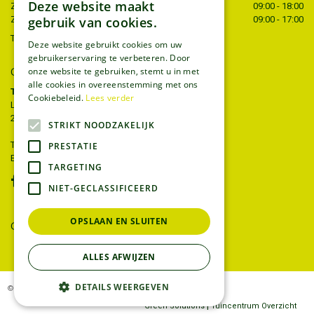
Deze website maakt
Zaterdag
09:00 - 18:00
gebruik van cookies.
Zondag
09:00 - 17:00
Toon alle openingstijden
Deze website gebruikt cookies om uw
gebruikerservaring te verbeteren. Door
onze website te gebruiken, stemt u in met
CONTACT
alle cookies in overeenstemming met ons
Tuincentrum Thiels
Cookiebeleid.
Lees verder
Liersesteenweg 68
2221 Heist-op-den-berg
STRIKT NOODZAKELIJK
T.
015 22 27 52
PRESTATIE
E.
info@tuincentrumthiels.be
TARGETING
NIET-GECLASSIFICEERD
OPSLAAN EN SLUITEN
GEEF UW MENING
ALLES AFWIJZEN
DETAILS WEERGEVEN
© Tuincentrum Thiels
|
Green Solutions
Tuincentrum Overzicht