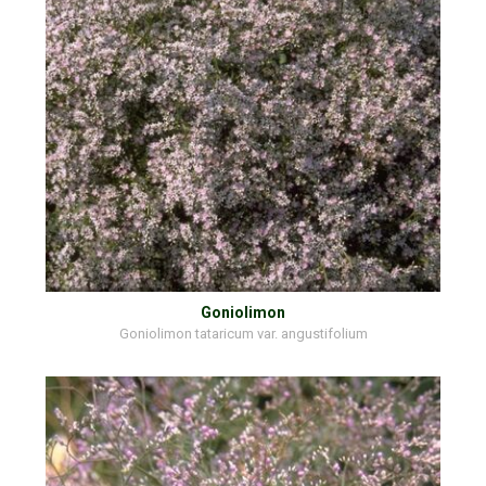
Goniolimon
Goniolimon tataricum var. angustifolium