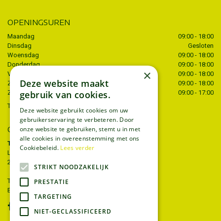
OPENINGSUREN
Maandag
09:00 - 18:00
Dinsdag
Gesloten
Woensdag
09:00 - 18:00
Donderdag
09:00 - 18:00
×
Vrijdag
09:00 - 18:00
Deze website maakt
Zaterdag
09:00 - 18:00
Zondag
09:00 - 17:00
gebruik van cookies.
Toon alle openingstijden
Deze website gebruikt cookies om uw
gebruikerservaring te verbeteren. Door
CONTACT
onze website te gebruiken, stemt u in met
alle cookies in overeenstemming met ons
Tuincentrum Thiels
Cookiebeleid.
Lees verder
Liersesteenweg 68
2221 Heist-op-den-berg
STRIKT NOODZAKELIJK
T.
015 22 27 52
PRESTATIE
E.
info@tuincentrumthiels.be
TARGETING
NIET-GECLASSIFICEERD