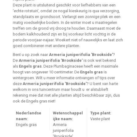
Deze plant is uitsluitend geschikt voor liefhebbers van een
'echte rotstuin', omdat ze nogal kieskeurig is qua verzorging,
standplaats en grondsoort. Verlangt een zonnige plek en een
matig voedselrijke bodem. In de winter moet u maatregelen
treffen om de grond vrij droog te houden. Daarnaast moet de
bodem kalkhoudend zijn en bij voorkeur licht vochtig in de
periode voorjaar-najaar. Woekert niet of nauwelijks en laat zich
goed combineren met andere planten.
Bent u op zoek naar
Armeria juniperifolia 'Brookside'
?
De
Armeria juniperifolia 'Brookside'
is ook wel bekend
als
Engels gras
. Deze Plumbaginaceae heeft een maximale
hoogt van ongeveer 10 centimeter. De
Engels gras
is
wintergroen. Wilt u meer informatie ontvangen of tips over
deze
Armeria juniperifolia 'Brookside'
? U bent van harte
welkom in ons tuincentrum maar houdt u er alstublieft
rekening mee dat niet alle planten altijd beschikbaar zijn, dus
ook de Engels gras niet!
Nederlandse
Wetenschappel
Type plant:
naam:
ijke naam:
Vaste plant
Engels gras
Armeria
juniperifolia
'Brookside'