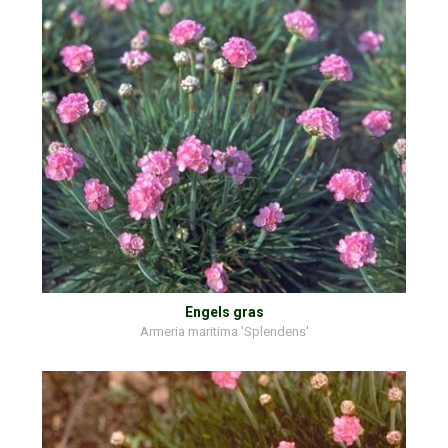
Engels gras
Armeria maritima 'Splendens'