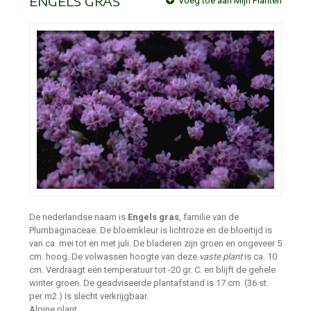
ENGELS GRAS
Voeg toe aan Mijn Planten
De nederlandse naam is
Engels gras
, familie van de
Plumbaginaceae. De bloemkleur is lichtroze en de bloeitijd is
van ca. mei tot en met juli. De bladeren zijn groen en ongeveer 5
cm. hoog. De volwassen hoogte van deze
vaste plant
is ca. 10
cm. Verdraagt een temperatuur tot -20 gr. C. en blijft de gehele
winter groen. De geadviseerde plantafstand is 17 cm. (36 st.
per m2.) Is slecht verkrijgbaar.
Alpine plant.