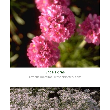
Engels gras
Armeria maritima 'D?sseldorfer Stolz'