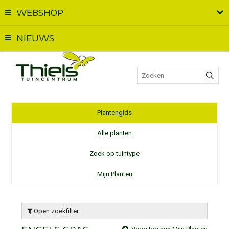
WEBSHOP
Vandaag geopend van
09:00
t.e.m.
17:00
NIEUWS
Plantengids
Alle planten
Zoek op tuintype
Mijn Planten
Open zoekfilter