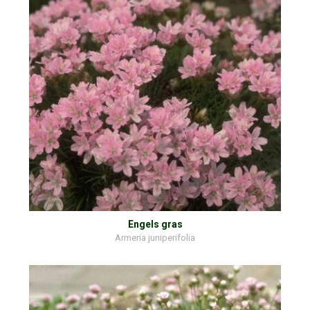
Engels gras
Armeria juniperifolia