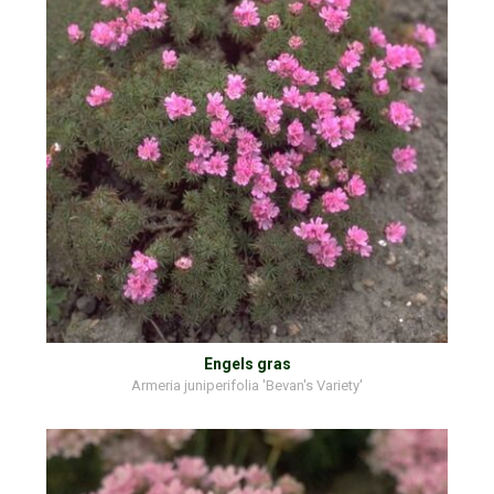
Engels gras
Armeria juniperifolia 'Bevan's Variety'