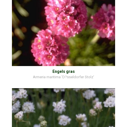
Engels gras
Armeria maritima 'D?sseldorfer Stolz'