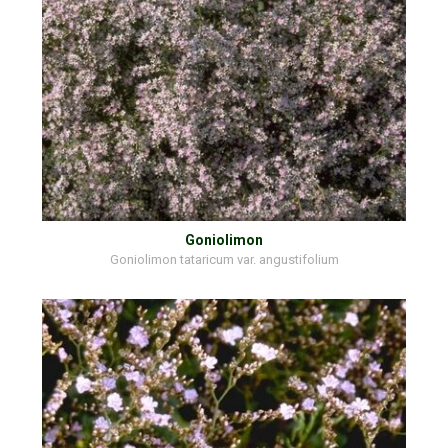
Goniolimon
Goniolimon tataricum var. angustifolium