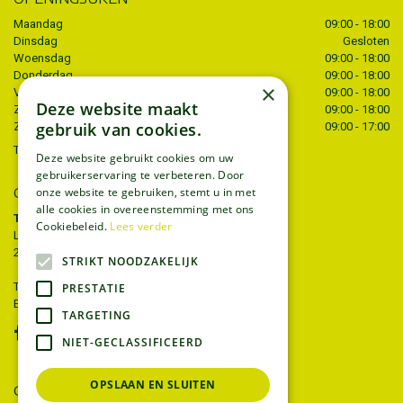
Maandag
09:00 - 18:00
Dinsdag
Gesloten
Woensdag
09:00 - 18:00
Donderdag
09:00 - 18:00
×
Vrijdag
09:00 - 18:00
Deze website maakt
Zaterdag
09:00 - 18:00
gebruik van cookies.
Zondag
09:00 - 17:00
Toon alle openingstijden
Deze website gebruikt cookies om uw
gebruikerservaring te verbeteren. Door
onze website te gebruiken, stemt u in met
CONTACT
alle cookies in overeenstemming met ons
Tuincentrum Thiels
Cookiebeleid.
Lees verder
Liersesteenweg 68
2221 Heist-op-den-berg
STRIKT NOODZAKELIJK
T.
015 22 27 52
PRESTATIE
E.
info@tuincentrumthiels.be
TARGETING
NIET-GECLASSIFICEERD
OPSLAAN EN SLUITEN
GEEF UW MENING