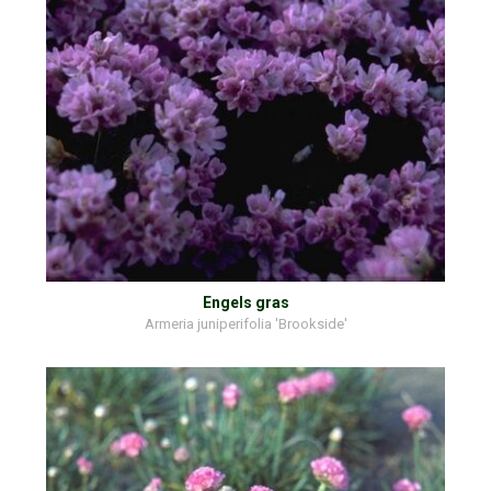
Engels gras
Armeria juniperifolia 'Brookside'