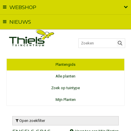
WEBSHOP
Vandaag geopend van
09:00
t.e.m.
18:00
NIEUWS
Plantengids
Alle planten
Zoek op tuintype
Mijn Planten
Open zoekfilter