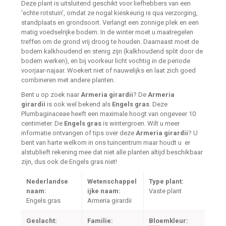
Deze plant is uitsluitend geschikt voor liefhebbers van een
'echte rotstuin', omdat ze nogal kieskeurig is qua verzorging,
standplaats en grondsoort. Verlangt een zonnige plek en een
matig voedselrijke bodem. In de winter moet u maatregelen
treffen om de grond vrij droog te houden. Daarnaast moet de
bodem kalkhoudend en stenig zijn (kalkhoudend split door de
bodem werken), en bij voorkeur licht vochtig in de periode
voorjaar-najaar. Woekert niet of nauwelijks en laat zich goed
combineren met andere planten.
Bent u op zoek naar
Armeria girardii
? De
Armeria
girardii
is ook wel bekend als
Engels gras
. Deze
Plumbaginaceae heeft een maximale hoogt van ongeveer 10
centimeter. De
Engels gras
is wintergroen. Wilt u meer
informatie ontvangen of tips over deze
Armeria girardii
? U
bent van harte welkom in ons tuincentrum maar houdt u er
alstublieft rekening mee dat niet alle planten altijd beschikbaar
zijn, dus ook de Engels gras niet!
Nederlandse
Wetenschappel
Type plant:
naam:
ijke naam:
Vaste plant
Engels gras
Armeria girardii
Geslacht:
Familie:
Bloemkleur: