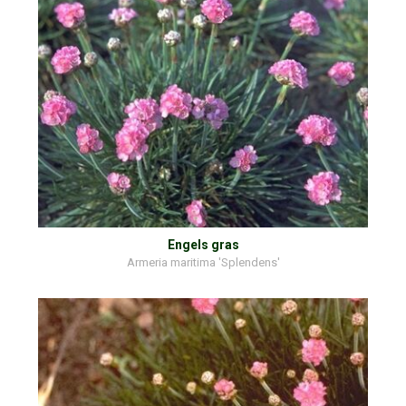
Engels gras
Armeria maritima 'Splendens'