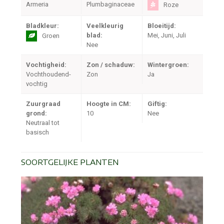
Armeria
Plumbaginaceae
Roze
Bladkleur:
Veelkleurig
Bloeitijd:
blad:
Mei, Juni, Juli
Groen
Nee
Vochtigheid:
Zon / schaduw:
Wintergroen:
Vochthoudend-
Zon
Ja
vochtig
Zuurgraad
Hoogte in CM:
Giftig:
grond:
10
Nee
Neutraal tot
basisch
SOORTGELIJKE PLANTEN