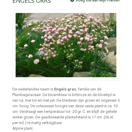
ENGELS GRAS
Voeg toe aan Mijn Planten
De nederlandse naam is
Engels gras
, familie van de
Plumbaginaceae. De bloemkleur is lichtroze en de bloeitijd is
van ca. mei tot en met juli. De bladeren zijn groen en ongeveer 5
cm. hoog. De volwassen hoogte van deze
vaste plant
is ca. 10
cm. Verdraagt een temperatuur tot -20 gr. C. en blijft de gehele
winter groen. De geadviseerde plantafstand is 17 cm. (36 st.
per m2.) Is matig verkrijgbaar.
Alpine plant.