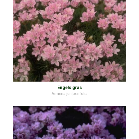
Engels gras
Armeria juniperifolia