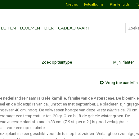
Nieuws
Fotoalbums
Plantengids
T
BUITEN
BLOEMEN
DIER
CADEAUKAART
Zoek op tuintype
Mijn Planten
Voeg toe aan Mijn 
e nederlandse naam is
Gele kamille
, familie van de Asteraceae. De bloemkle
eel en de bloeitijd is van ca. juni tot en met september. De bladeren zijn grijsg
ngeveer 40 cm. hoog. De volwassen hoogte van deze
vaste plant
is ca. 70 cm.
erdraagt een temperatuur tot -20 gr. C. en blijft de gehele winter groen. De
eadviseerde plantafstand is 33 cm. (7-9 st. per m2.) Is goed verkrijgbaar.
lant voor een open ruimte.
eze plant is zeer geschikt voor 'de tuin op het zuiden'. Verlangt een zonnige,