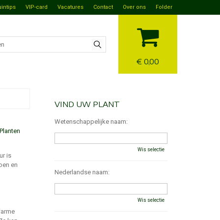
uintips
VIP-card
Vacatures
Contact
Over ons
Folder
€ 0,00
VIND UW PLANT
Wetenschappelijke naam:
Planten
Wis selectie
ur is
roen en
Nederlandse naam:
Wis selectie
 warme