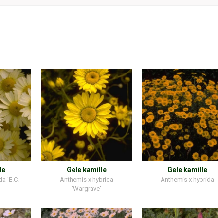
le
Gele kamille
Gele kamille
a 'E.C.
Anthemis x hybrida
Anthemis x hybrida
'Wargrave'