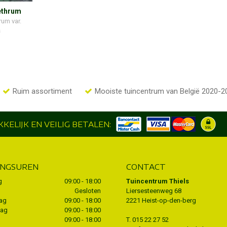
ethrum
rum var.
s
Ruim assortiment
Mooiste tuincentrum van België 2020-2
KELIJK EN VEILIG BETALEN:
INGSUREN
CONTACT
g
09:00 - 18:00
Tuincentrum Thiels
Gesloten
Liersesteenweg 68
ag
09:00 - 18:00
2221 Heist-op-den-berg
dag
09:00 - 18:00
09:00 - 18:00
T.
015 22 27 52