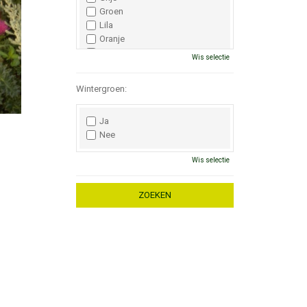
Groen
Lila
Oranje
Paars
Wis selectie
Rood
Roze
Wintergroen:
Wit
Zwart
Ja
Nee
Wis selectie