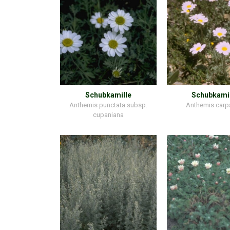
Schubkamille
Schubkami
Anthemis punctata subsp.
Anthemis carp
cupaniana