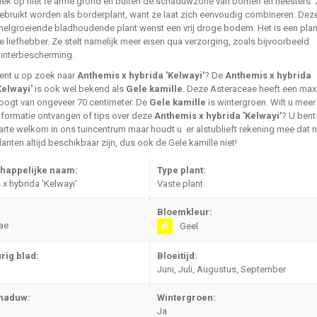
lek op niet te arme grond en buiten de schaduwzone van bomen en heesters. 
ebruikt worden als borderplant, want ze laat zich eenvoudig combineren. Dez
nelgroeiende bladhoudende plant wenst een vrij droge bodem. Het is een plan
e liefhebber. Ze stelt namelijk meer eisen qua verzorging, zoals bijvoorbeeld
interbescherming.
ent u op zoek naar
Anthemis x hybrida 'Kelwayi'
? De
Anthemis x hybrida
Kelwayi'
is ook wel bekend als
Gele kamille
. Deze Asteraceae heeft een max
oogt van ongeveer 70 centimeter. De
Gele kamille
is wintergroen. Wilt u meer
nformatie ontvangen of tips over deze
Anthemis x hybrida 'Kelwayi'
? U bent
arte welkom in ons tuincentrum maar houdt u er alstublieft rekening mee dat ni
lanten altijd beschikbaar zijn, dus ook de Gele kamille niet!
happelijke naam:
Type plant:
x hybrida 'Kelwayi'
Vaste plant
Bloemkleur:
ae
Geel
rig blad:
Bloeitijd:
Juni, Juli, Augustus, September
chaduw:
Wintergroen:
Ja