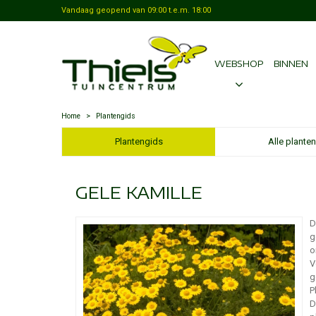
Vandaag geopend van
09:00
t.e.m.
18:00
WEBSHOP
BINNEN
Home
>
Plantengids
Plantengids
Alle planten
GELE KAMILLE
D
g
o
V
g
P
D