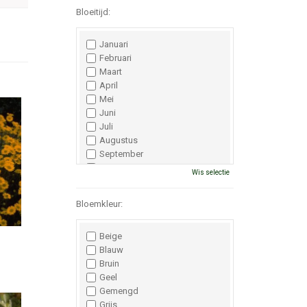
Bloeitijd:
Januari
Februari
Maart
April
Mei
Juni
Juli
Augustus
September
Oktober
Wis selectie
November
December
Bloemkleur:
Beige
Blauw
Bruin
Geel
Gemengd
Grijs