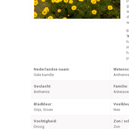
p
g
s
d
w
B
'
h
i
h
p
Nederlandse naam:
Wetensc
Gele kamille
Anthemis 
Geslacht:
Familie:
Anthemis
Asterace
Bladkleur:
Veelkleu
Grijs, Groen
Nee
Vochtigheid:
Zon / s
Droog
Zon