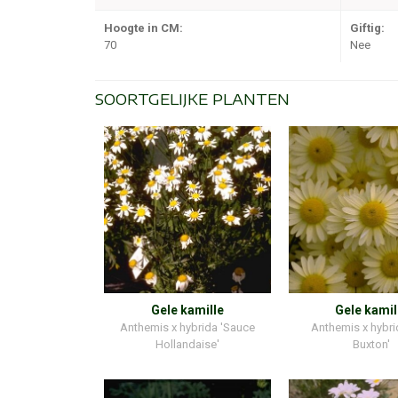
Hoogte in CM:
Giftig:
70
Nee
SOORTGELIJKE PLANTEN
Gele kamille
Gele kamil
Anthemis x hybrida 'Sauce
Anthemis x hybrid
Hollandaise'
Buxton'