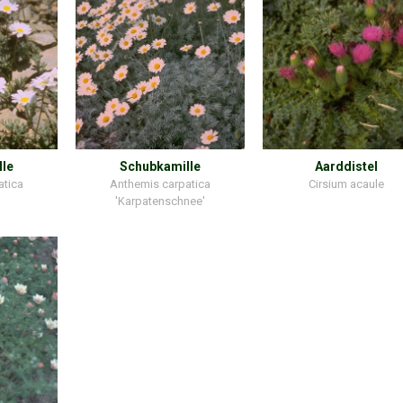
lle
Schubkamille
Aarddistel
atica
Anthemis carpatica
Cirsium acaule
'Karpatenschnee'