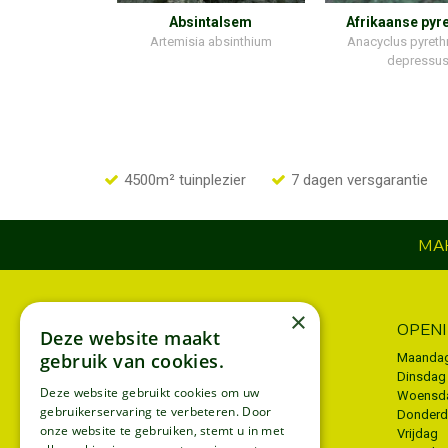
Absintalsem
Afrikaanse pyr
Artemisia absinthium
Anacyclus pyreth
depressu
4500m² tuinplezier
7 dagen versgarantie
MAK
×
INFORMATIE
OPEN
Deze website maakt
gebruik van cookies.
Algemene voorwaarden
Maanda
Dinsdag
Privacy policy
Deze website gebruikt cookies om uw
Woensd
gebruikerservaring te verbeteren. Door
Donder
Disclaimer
onze website te gebruiken, stemt u in met
Vrijdag
Bezorgen