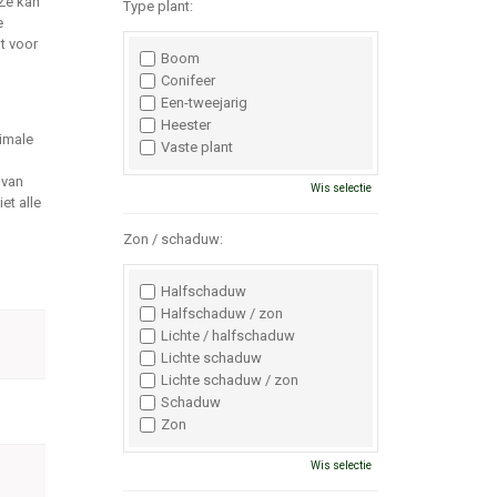
Ze kan
Type plant:
e
t voor
Boom
Conifeer
Een-tweejarig
Heester
imale
Vaste plant
 van
Wis selectie
et alle
Zon / schaduw:
Halfschaduw
Halfschaduw / zon
Lichte / halfschaduw
Lichte schaduw
Lichte schaduw / zon
Schaduw
Zon
Wis selectie