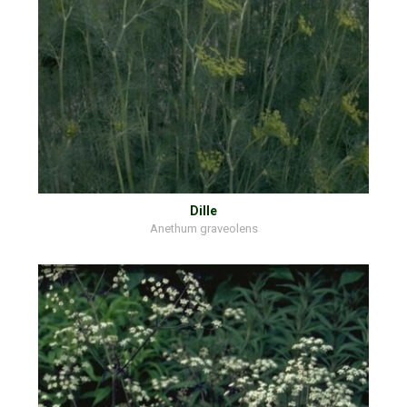
Dille
Anethum graveolens