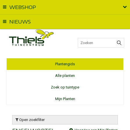
WEBSHOP
Vandaag geopend van
09:00
t.e.m.
18:00
NIEUWS
Plantengids
Alle planten
Zoek op tuintype
Mijn Planten
Open zoekfilter