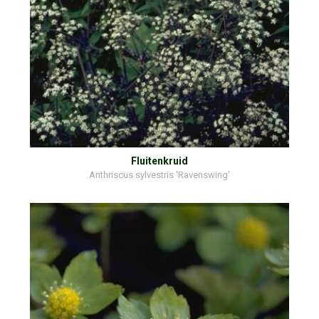
Fluitenkruid
Anthriscus sylvestris 'Ravenswing'