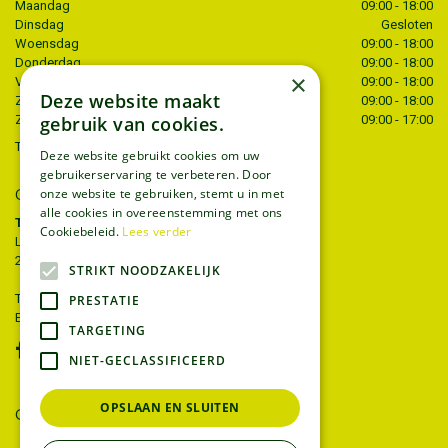
Maandag
09:00 - 18:00
Dinsdag
Gesloten
Woensdag
09:00 - 18:00
Donderdag
09:00 - 18:00
×
Vrijdag
09:00 - 18:00
Deze website maakt
Zaterdag
09:00 - 18:00
gebruik van cookies.
Zondag
09:00 - 17:00
Toon alle openingstijden
Deze website gebruikt cookies om uw
gebruikerservaring te verbeteren. Door
onze website te gebruiken, stemt u in met
CONTACT
alle cookies in overeenstemming met ons
Tuincentrum Thiels
Cookiebeleid.
Lees verder
Liersesteenweg 68
2221 Heist-op-den-berg
STRIKT NOODZAKELIJK
T.
015 22 27 52
PRESTATIE
E.
info@tuincentrumthiels.be
TARGETING
NIET-GECLASSIFICEERD
OPSLAAN EN SLUITEN
GEEF UW MENING