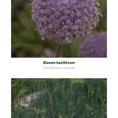
Blauwe kantbloem
Trachymene coerulea