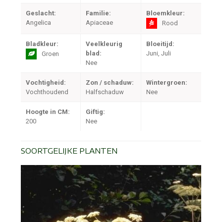
Geslacht:
Familie:
Bloemkleur:
Angelica
Apiaceae
Rood
Bladkleur:
Veelkleurig
Bloeitijd:
blad:
Juni, Juli
Groen
Nee
Vochtigheid:
Zon / schaduw:
Wintergroen:
Vochthoudend
Halfschaduw
Nee
Hoogte in CM:
Giftig:
200
Nee
SOORTGELIJKE PLANTEN