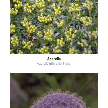
Azorella
Azorella trifurcata 'Nana'