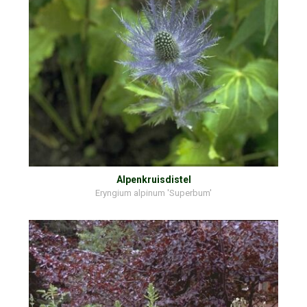
Alpenkruisdistel
Eryngium alpinum 'Superbum'