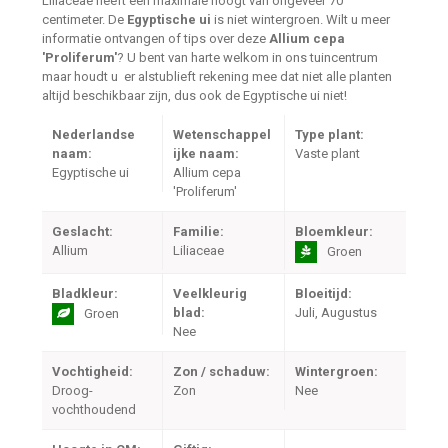
Liliaceae heeft een maximale hoogt van ongeveer 70
centimeter. De
Egyptische ui
is niet wintergroen. Wilt u meer
informatie ontvangen of tips over deze
Allium cepa
'Proliferum'
? U bent van harte welkom in ons tuincentrum
maar houdt u er alstublieft rekening mee dat niet alle planten
altijd beschikbaar zijn, dus ook de Egyptische ui niet!
Nederlandse
Wetenschappel
Type plant:
naam:
ijke naam:
Vaste plant
Egyptische ui
Allium cepa
'Proliferum'
Geslacht:
Familie:
Bloemkleur:
Allium
Liliaceae
Groen
Bladkleur:
Veelkleurig
Bloeitijd:
blad:
Juli, Augustus
Groen
Nee
Vochtigheid:
Zon / schaduw:
Wintergroen:
Droog-
Zon
Nee
vochthoudend