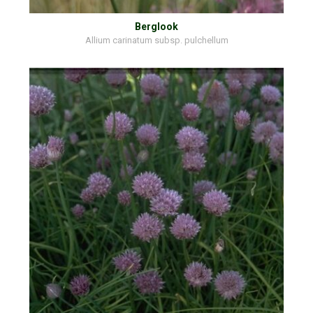
Berglook
Allium carinatum subsp. pulchellum