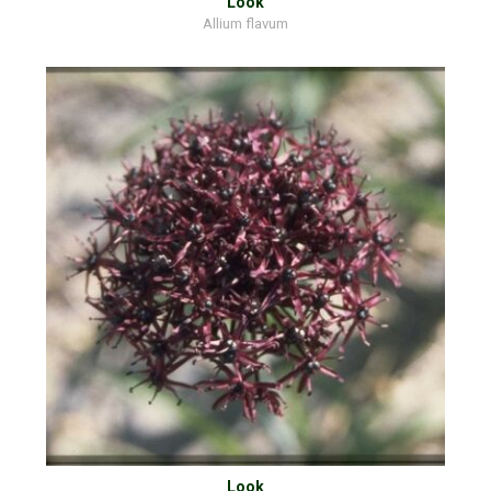
Look
Allium flavum
Look