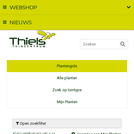
WEBSHOP
Vandaag geopend van
09:00
t.e.m.
17:00
NIEUWS
Plantengids
Alle planten
Zoek op tuintype
Mijn Planten
Open zoekfilter