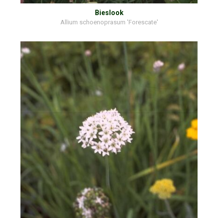
Bieslook
Allium schoenoprasum 'Forescate'