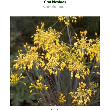
Grof bieslook
Allium fistulosum