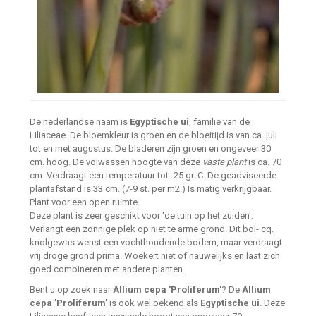
De nederlandse naam is
Egyptische ui
, familie van de
Liliaceae. De bloemkleur is groen en de bloeitijd is van ca. juli
tot en met augustus. De bladeren zijn groen en ongeveer 30
cm. hoog. De volwassen hoogte van deze
vaste plant
is ca. 70
cm. Verdraagt een temperatuur tot -25 gr. C. De geadviseerde
plantafstand is 33 cm. (7-9 st. per m2.) Is matig verkrijgbaar.
Plant voor een open ruimte.
Deze plant is zeer geschikt voor 'de tuin op het zuiden'.
Verlangt een zonnige plek op niet te arme grond. Dit bol- cq.
knolgewas wenst een vochthoudende bodem, maar verdraagt
vrij droge grond prima. Woekert niet of nauwelijks en laat zich
goed combineren met andere planten.
Bent u op zoek naar
Allium cepa 'Proliferum'
? De
Allium
cepa 'Proliferum'
is ook wel bekend als
Egyptische ui
. Deze