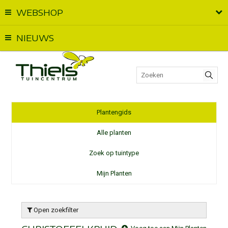
WEBSHOP
Vandaag geopend van
09:00
t.e.m.
18:00
NIEUWS
Plantengids
Alle planten
Zoek op tuintype
Mijn Planten
Open zoekfilter