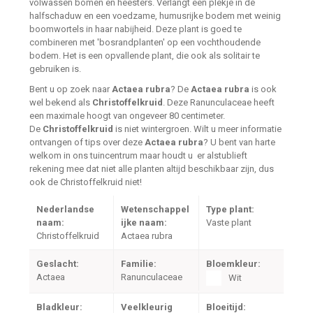
volwassen bomen en heesters. Verlangt een plekje in de
halfschaduw en een voedzame, humusrijke bodem met weinig
boomwortels in haar nabijheid. Deze plant is goed te
combineren met 'bosrandplanten' op een vochthoudende
bodem. Het is een opvallende plant, die ook als solitair te
gebruiken is.
Bent u op zoek naar
Actaea rubra
? De
Actaea rubra
is ook
wel bekend als
Christoffelkruid
. Deze Ranunculaceae heeft
een maximale hoogt van ongeveer 80 centimeter.
De
Christoffelkruid
is niet wintergroen. Wilt u meer informatie
ontvangen of tips over deze
Actaea rubra
? U bent van harte
welkom in ons tuincentrum maar houdt u er alstublieft
rekening mee dat niet alle planten altijd beschikbaar zijn, dus
ook de Christoffelkruid niet!
Nederlandse
Wetenschappel
Type plant:
naam:
ijke naam:
Vaste plant
Christoffelkruid
Actaea rubra
Geslacht:
Familie:
Bloemkleur:
Actaea
Ranunculaceae
Wit
Bladkleur:
Veelkleurig
Bloeitijd: