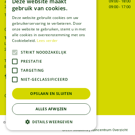
Deze website maakt
Zaterdag
09:00 - 18:00
gebruik van cookies.
Zondag
09:00 - 17:00
Toon alle openingstijden
Deze website gebruikt cookies om uw
gebruikerservaring te verbeteren. Door
CONTACT
onze website te gebruiken, stemt u in met
alle cookies in overeenstemming met ons
Tuincentrum Thiels
Cookiebeleid.
Lees verder
Liersesteenweg 68
2221 Heist-op-den-berg
STRIKT NOODZAKELIJK
T.
015 22 27 52
PRESTATIE
E.
info@tuincentrumthiels.be
TARGETING
NIET-GECLASSIFICEERD
OPSLAAN EN SLUITEN
GEEF UW MENING
ALLES AFWIJZEN
DETAILS WEERGEVEN
© Tuincentrum Thiels
|
Green Solutions
Tuincentrum Overzicht