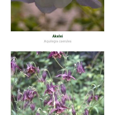
Akelei
Aquilegia caerulea