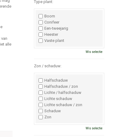
at mag
Type plant:
kerende
Boom
Conifeer
le
Een-tweejarig
Heester
t van
Vaste plant
et alle
Wis selectie
Zon / schaduw:
Halfschaduw
Halfschaduw / zon
Lichte / halfschaduw
Lichte schaduw
Lichte schaduw / zon
Schaduw
Zon
Wis selectie