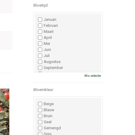
Bloeitijd:
Januari
Februari
Maart
April
Mei
Juni
Juli
Augustus
September
Oktober
Wis selectie
November
December
Bloemkleur:
Beige
Blauw
Bruin
Geel
Gemengd
Grijs