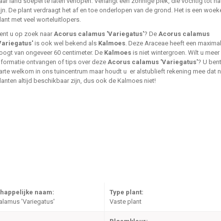
aar land soepel te laten verlopen. Verlangt een zonnige plek, die vochtig tot n
ijn. De plant verdraagt het af en toe onderlopen van de grond. Het is een woe
lant met veel worteluitlopers.
ent u op zoek naar
Acorus calamus 'Variegatus'
? De
Acorus calamus
Variegatus'
is ook wel bekend als
Kalmoes
. Deze Araceae heeft een maxima
oogt van ongeveer 60 centimeter. De
Kalmoes
is niet wintergroen. Wilt u meer
nformatie ontvangen of tips over deze
Acorus calamus 'Variegatus'
? U ben
arte welkom in ons tuincentrum maar houdt u er alstublieft rekening mee dat ni
lanten altijd beschikbaar zijn, dus ook de Kalmoes niet!
happelijke naam:
Type plant:
alamus 'Variegatus'
Vaste plant