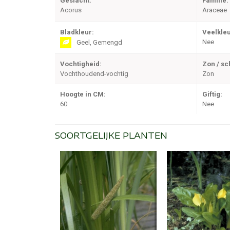
Geslacht:
Familie:
Acorus
Araceae
Bladkleur:
Veelkleu
Nee
Geel, Gemengd
Vochtigheid:
Zon / s
Vochthoudend-vochtig
Zon
Hoogte in CM:
Giftig:
60
Nee
SOORTGELIJKE PLANTEN