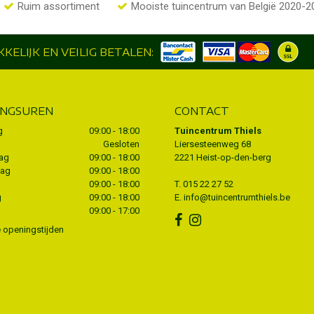
Ruim assortiment
Mooiste tuincentrum van België 2020-2
KELIJK EN VEILIG BETALEN:
INGSUREN
CONTACT
g
09:00 - 18:00
Tuincentrum Thiels
Gesloten
Liersesteenweg 68
ag
09:00 - 18:00
2221 Heist-op-den-berg
dag
09:00 - 18:00
09:00 - 18:00
T.
015 22 27 52
g
09:00 - 18:00
E.
info@tuincentrumthiels.be
09:00 - 17:00
e openingstijden