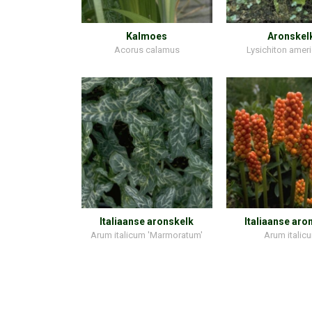
Kalmoes
Aronskel
Acorus calamus
Lysichiton amer
Italiaanse aronskelk
Italiaanse aro
Arum italicum 'Marmoratum'
Arum italic