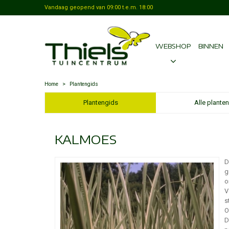
Vandaag geopend van
09:00
t.e.m.
18:00
WEBSHOP
BINNEN
Home
>
Plantengids
Plantengids
Alle planten
KALMOES
D
g
o
V
s
O
D