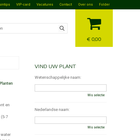
uintips
VIP-card
Vacatures
Contact
Over ons
Folder
€ 0,00
VIND UW PLANT
Wetenschappelijke naam:
Planten
Wis selectie
ont en
Nederlandse naam:
 (5-7
Wis selectie
 water