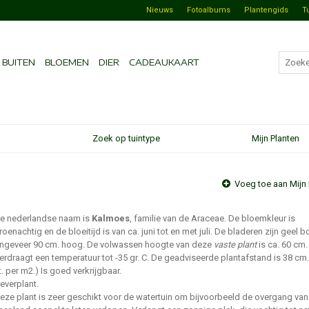
Nieuws
Fotoalbums
Plantengids
T
BUITEN
BLOEMEN
DIER
CADEAUKAART
Zoek op tuintype
Mijn Planten
Voeg toe aan Mijn 
e nederlandse naam is
Kalmoes
, familie van de Araceae. De bloemkleur is
roenachtig en de bloeitijd is van ca. juni tot en met juli. De bladeren zijn geel b
ngeveer 90 cm. hoog. De volwassen hoogte van deze
vaste plant
is ca. 60 cm.
erdraagt een temperatuur tot -35 gr. C. De geadviseerde plantafstand is 38 cm.
t. per m2.) Is goed verkrijgbaar.
everplant.
eze plant is zeer geschikt voor de watertuin om bijvoorbeeld de overgang van