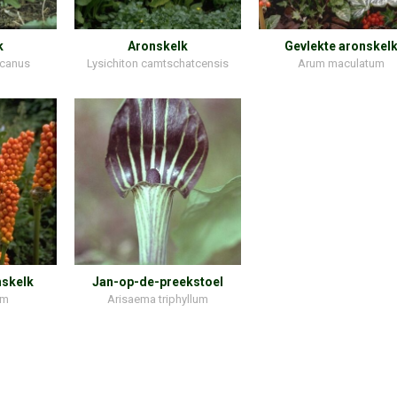
k
Aronskelk
Gevlekte aronskel
icanus
Lysichiton camtschatcensis
Arum maculatum
nskelk
Jan-op-de-preekstoel
um
Arisaema triphyllum