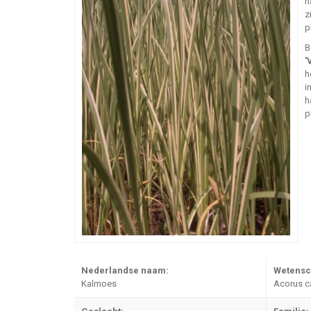
n
z
p
B
'
h
i
h
p
Nederlandse naam:
Wetensc
Kalmoes
Acorus c