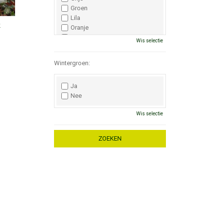
Groen
Lila
k
Oranje
Paars
Wis selectie
Rood
Roze
Wintergroen:
Wit
Zwart
Ja
Nee
Wis selectie