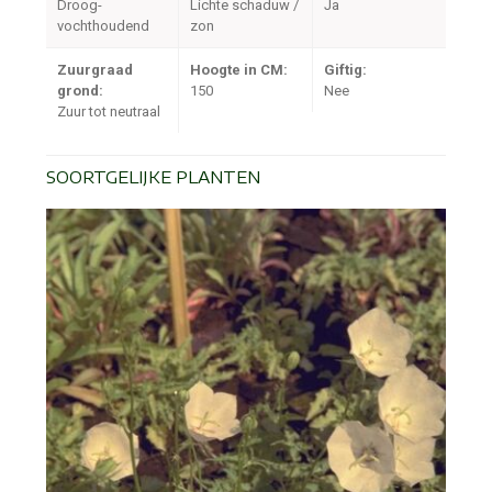
Droog-
Lichte schaduw /
Ja
vochthoudend
zon
Zuurgraad
Hoogte in CM:
Giftig:
grond:
150
Nee
Zuur tot neutraal
SOORTGELIJKE PLANTEN