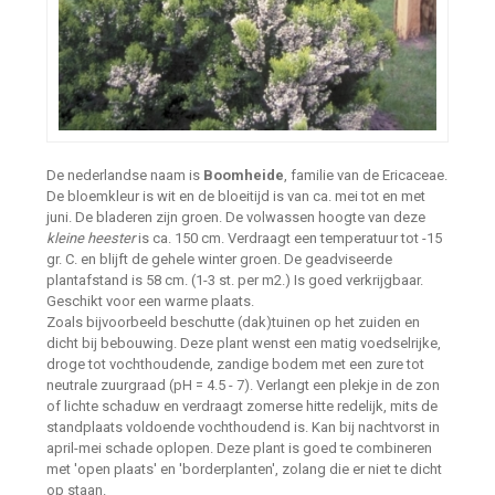
De nederlandse naam is
Boomheide
, familie van de Ericaceae.
De bloemkleur is wit en de bloeitijd is van ca. mei tot en met
juni. De bladeren zijn groen. De volwassen hoogte van deze
kleine heester
is ca. 150 cm. Verdraagt een temperatuur tot -15
gr. C. en blijft de gehele winter groen. De geadviseerde
plantafstand is 58 cm. (1-3 st. per m2.) Is goed verkrijgbaar.
Geschikt voor een warme plaats.
Zoals bijvoorbeeld beschutte (dak)tuinen op het zuiden en
dicht bij bebouwing. Deze plant wenst een matig voedselrijke,
droge tot vochthoudende, zandige bodem met een zure tot
neutrale zuurgraad (pH = 4.5 - 7). Verlangt een plekje in de zon
of lichte schaduw en verdraagt zomerse hitte redelijk, mits de
standplaats voldoende vochthoudend is. Kan bij nachtvorst in
april-mei schade oplopen. Deze plant is goed te combineren
met 'open plaats' en 'borderplanten', zolang die er niet te dicht
op staan.