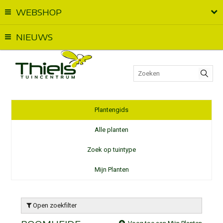
WEBSHOP
Vandaag geopend van
09:00
t.e.m.
17:00
NIEUWS
Plantengids
Alle planten
Zoek op tuintype
Mijn Planten
Open zoekfilter