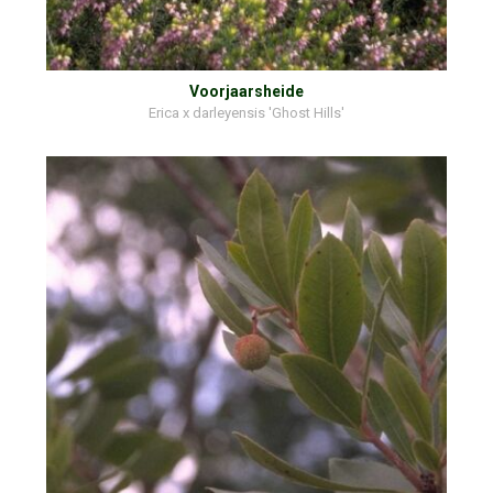
Voorjaarsheide
Erica x darleyensis 'Ghost Hills'