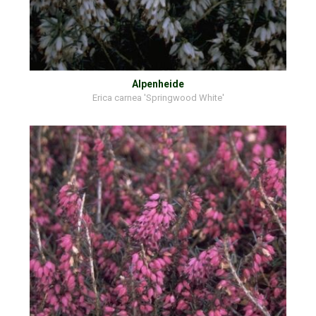
Alpenheide
Erica carnea 'Springwood White'