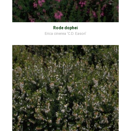
Rode dophei
Erica cinerea 'C.D. Eason'