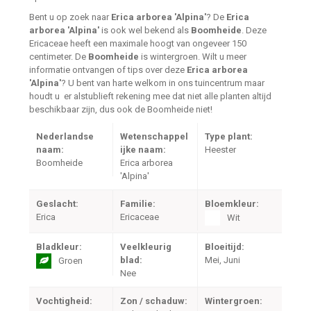
Bent u op zoek naar
Erica arborea 'Alpina'
? De
Erica
arborea 'Alpina'
is ook wel bekend als
Boomheide
. Deze
Ericaceae heeft een maximale hoogt van ongeveer 150
centimeter. De
Boomheide
is wintergroen. Wilt u meer
informatie ontvangen of tips over deze
Erica arborea
'Alpina'
? U bent van harte welkom in ons tuincentrum maar
houdt u er alstublieft rekening mee dat niet alle planten altijd
beschikbaar zijn, dus ook de Boomheide niet!
Nederlandse
Wetenschappel
Type plant:
naam:
ijke naam:
Heester
Boomheide
Erica arborea
'Alpina'
Geslacht:
Familie:
Bloemkleur:
Erica
Ericaceae
Wit
Bladkleur:
Veelkleurig
Bloeitijd:
blad:
Mei, Juni
Groen
Nee
Vochtigheid:
Zon / schaduw:
Wintergroen: