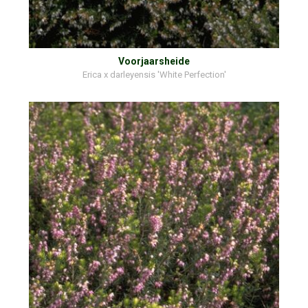
Voorjaarsheide
Erica x darleyensis 'White Perfection'