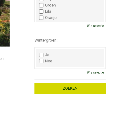
Groen
Lila
Oranje
Paars
Wis selectie
Rood
Roze
Wintergroen:
Wit
Zwart
Ja
en
Nee
Wis selectie