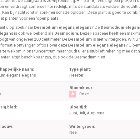
at betreft de zuurgraad is ze vrij tolerant (pH = 5.5 - 8). Verlangt een plekje in d
on en verdraagt zomerse hitte redelijk, mits de standplaats voldoende vocht
s. Kan bij nachtvorst in april-mei schade oplopen. Deze plant is goed te combi
et planten voor een 'open plaats'.
ent u op zoek naar
Desmodium elegans elegans
? De
Desmodium elegan
legans
is ook wel bekend als
Desmodium
. Deze Fabaceae heeft een maxim
oogt van ongeveer 200 centimeter. De
Desmodium
is niet wintergroen. Wilt u
nformatie ontvangen of tips over deze
Desmodium elegans elegans
? U ben
arte welkom in ons tuincentrum maar houdt u er alstublieft rekening mee dat ni
lanten altijd beschikbaar zijn, dus ook de Desmodium niet!
happelijke naam:
Type plant:
m elegans elegans
Heester
Bloemkleur:
e
Roze
rig blad:
Bloeitijd:
Juni, Juli, Augustus
chaduw:
Wintergroen:
Nee