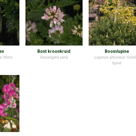
en
Bont kroonkruid
Boomlupine
a 'Shiro-
Securigera varia
Lupinus arboreus 'Gold
Spire'