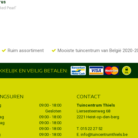
rus
Red Pearl'
Ruim assortiment
Mooiste tuincentrum van België 2020-2
KELIJK EN VEILIG BETALEN:
INGSUREN
CONTACT
g
09:00 - 18:00
Tuincentrum Thiels
Gesloten
Liersesteenweg 68
ag
09:00 - 18:00
2221 Heist-op-den-berg
dag
09:00 - 18:00
09:00 - 18:00
T.
015 22 27 52
g
09:00 - 18:00
E.
info@tuincentrumthiels.be