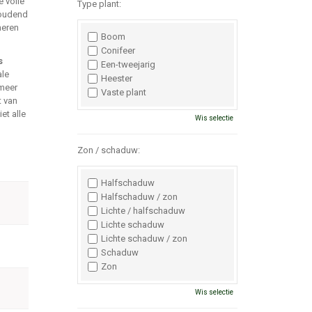
e volle
Type plant:
houdend
neren
Boom
Conifeer
s
Een-tweejarig
ale
Heester
 meer
Vaste plant
t van
et alle
Wis selectie
Zon / schaduw:
Halfschaduw
Halfschaduw / zon
Lichte / halfschaduw
Lichte schaduw
Lichte schaduw / zon
Schaduw
Zon
Wis selectie