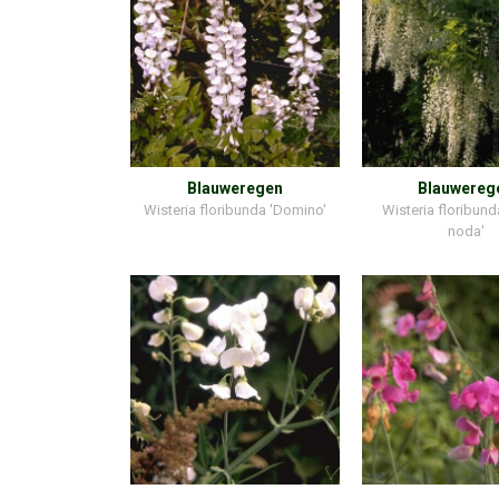
Blauweregen
Blauwereg
Wisteria floribunda 'Domino'
Wisteria floribund
noda'