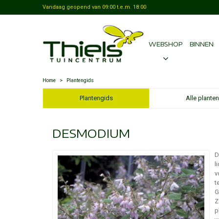
Vandaag geopend van
09:00
t.e.m.
18:00
WEBSHOP
BINNEN
Home
>
Plantengids
Plantengids
Alle planten
DESMODIUM
D
l
v
t
G
Z
p