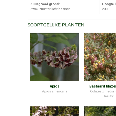
Zuurgraad grond:
Hoogte 
Zwak zuur tot licht basisch
200
SOORTGELIJKE PLANTEN
Apios
Bastaard blaze
Apios americana
Colutea x media 
Beauty'