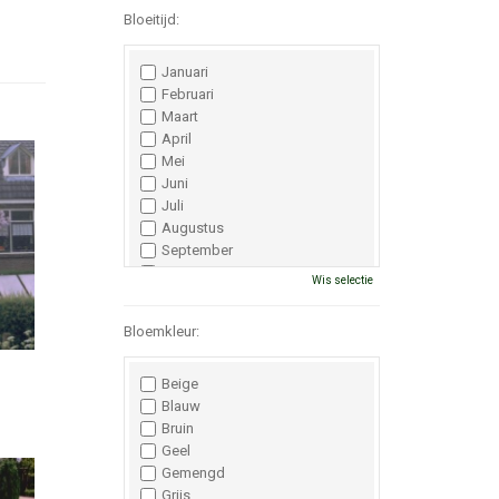
Bloeitijd:
Januari
Februari
Maart
April
Mei
Juni
Juli
Augustus
September
Oktober
Wis selectie
November
December
Bloemkleur:
Beige
Blauw
Bruin
Geel
Gemengd
Grijs