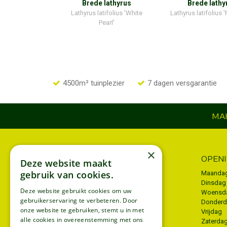
Brede lathyrus
Brede lathy
Lathyrus latifolius 'White
Lathyrus latifolius '
Pearl'
4500m² tuinplezier
7 dagen versgarantie
MAK
×
INFORMATIE
OPEN
Deze website maakt
gebruik van cookies.
Algemene voorwaarden
Maanda
Dinsdag
Privacy policy
Deze website gebruikt cookies om uw
Woensd
gebruikerservaring te verbeteren. Door
Donder
Disclaimer
onze website te gebruiken, stemt u in met
Vrijdag
Bezorgen
alle cookies in overeenstemming met ons
Zaterda