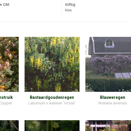
in CM:
Giftig:
Nee
nstruik
Bastaardgoudenregen
Blauweregen
'Copper
Laburnum x watereri 'Vossii'
Wisteria sinensis