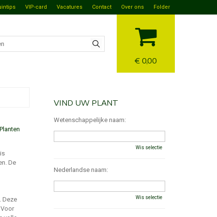
uintips
VIP-card
Vacatures
Contact
Over ons
Folder
€ 0,00
VIND UW PLANT
Wetenschappelijke naam:
Planten
Wis selectie
is
en. De
Nederlandse naam:
Wis selectie
. Deze
 Voor