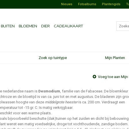
Nieuws
Fotoalbums
Plantengids
T
BUITEN
BLOEMEN
DIER
CADEAUKAART
Zoek op tuintype
Mijn Planten
Voeg toe aan Mijn 
e nederlandse naam is
Desmodium
, familie van de Fabaceae. De bloemkleur 
ichtroze en de bloeitijd is van ca. juni tot en met augustus. De bladeren zijn gro
olwassen hoogte van deze
middelgrote heester
is ca. 200 cm. Verdraagt een
emperatuur tot -15 gr. C. Is matig verkrijgbaar.
eschikt voor een warme plaats.
oals bijvoorbeeld beschutte (dak)tuinen op het zuiden en dicht bij bebouwing
lant wenst een matig voedselrijke, droge tot vochthoudende, zandige bodem.