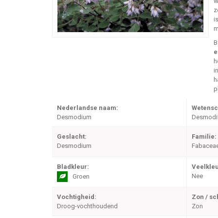
w
z
i
m
B
e
h
i
h
p
Nederlandse naam:
Wetensc
Desmodium
Desmodiu
Geslacht:
Familie:
Desmodium
Fabacea
Bladkleur:
Veelkleu
Nee
Groen
Vochtigheid:
Zon / s
Droog-vochthoudend
Zon