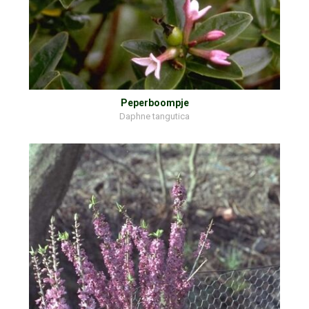
Peperboompje
Daphne tangutica