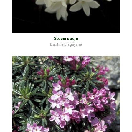
Steenroosje
Daphne blagayana