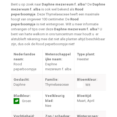
Bent u op zoek naar
Daphne mezereum f. alba
? De
Daphne
mezereum f. alba
is ook wel bekend als
Rood
peperboompje
. Deze Thymelaeaceae heeft een maximale
hoogt van ongeveer 100 centimeter. De
Rood
peperboompje
is niet wintergroen. Wilt u meer informatie
ontvangen of tips over deze
Daphne mezereum f. alba
? U
bent van harte welkom in ons tuincentrum maar houdt u er
alstublieft rekening mee dat niet alle planten altijd beschikbaar
zijn, dus ook de Rood peperboompje niet!
Nederlandse
Wetenschappel
Type plant:
naam:
ijke naam:
Heester
Rood
Daphne
peperboompje
mezereum f. alba
Geslacht:
Familie:
Bloemkleur:
Daphne
Thymelaeaceae
Wit
Bladkleur:
Veelkleurig
Bloeitijd:
blad:
Maart, April
Groen
Nee
Vochtigheid:
Zon / schaduw:
Wintergroen: