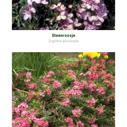
Steenroosje
Daphne arbuscula