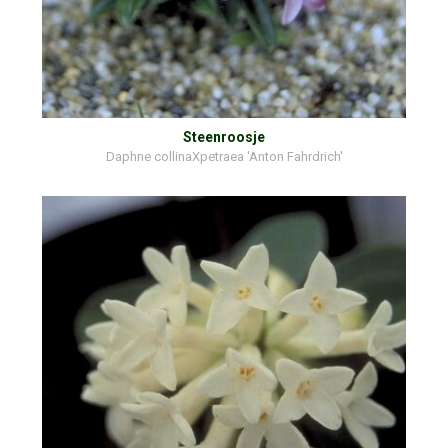
Steenroosje
Daphne collinaXpetraea 'Anton Fahrdrich'