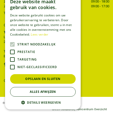
Deze website maakt
Zaterdag
09:00 - 18:00
gebruik van cookies.
Zondag
09:00 - 17:00
Toon alle openingstijden
Deze website gebruikt cookies om uw
gebruikerservaring te verbeteren. Door
CONTACT
onze website te gebruiken, stemt u in met
alle cookies in overeenstemming met ons
Tuincentrum Thiels
Cookiebeleid.
Lees verder
Liersesteenweg 68
2221 Heist-op-den-berg
STRIKT NOODZAKELIJK
T.
015 22 27 52
PRESTATIE
E.
info@tuincentrumthiels.be
TARGETING
NIET-GECLASSIFICEERD
OPSLAAN EN SLUITEN
GEEF UW MENING
ALLES AFWIJZEN
DETAILS WEERGEVEN
© Tuincentrum Thiels
|
Green Solutions
Tuincentrum Overzicht