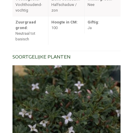
Vochthoudend-
Halfschaduw /
Nee
vochtig
zon
Zuurgraad
Hoogte in CM:
Giftig:
grond:
100
Ja
Neutraal tot
basisch
SOORTGELIJKE PLANTEN