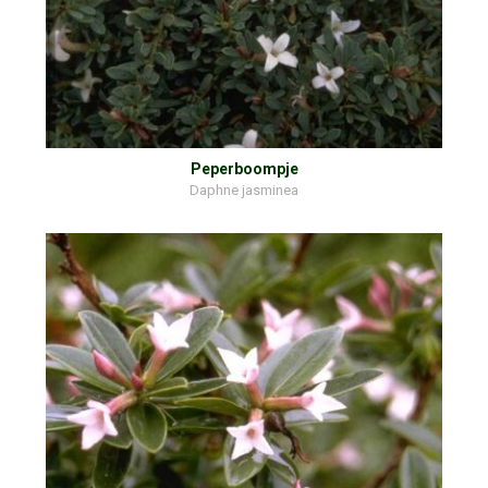
Peperboompje
Daphne jasminea