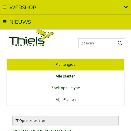
WEBSHOP
Vandaag geopend van
09:00
t.e.m.
18:00
NIEUWS
Plantengids
Alle planten
Zoek op tuintype
Mijn Planten
Open zoekfilter