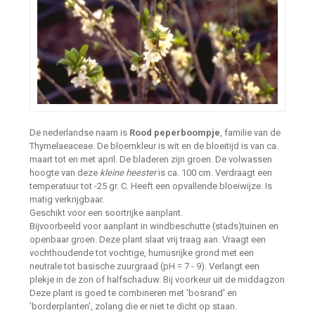
De nederlandse naam is
Rood peperboompje
, familie van de
Thymelaeaceae. De bloemkleur is wit en de bloeitijd is van ca.
maart tot en met april. De bladeren zijn groen. De volwassen
hoogte van deze
kleine heester
is ca. 100 cm. Verdraagt een
temperatuur tot -25 gr. C. Heeft een opvallende bloeiwijze. Is
matig verkrijgbaar.
Geschikt voor een soortrijke aanplant.
Bijvoorbeeld voor aanplant in windbeschutte (stads)tuinen en
openbaar groen. Deze plant slaat vrij traag aan. Vraagt een
vochthoudende tot vochtige, humusrijke grond met een
neutrale tot basische zuurgraad (pH = 7 - 9). Verlangt een
plekje in de zon of halfschaduw. Bij voorkeur uit de middagzon
Deze plant is goed te combineren met 'bosrand' en
'borderplanten', zolang die er niet te dicht op staan.