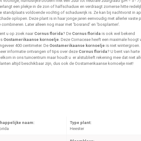
ot vochtige, humusrijke bodem met een zuur tot neutrale zuurgraad (pH = 5 - 7)
erlangt een plekje in de zon of halfschaduw en verdraagt zomerse hitte redelij
e standplaats voldoende vochtig of schaduwrijk is. Ze kan bij nachtvorst in ap
chade oplopen. Deze plant is in haar jonge jaren eenvoudig met allerlei vaste 
e combineren. Later alleen nog maar met 'bosrand' en 'bosplanten'.
ent u op zoek naar
Cornus florida
? De
Cornus florida
is ook wel bekend
ls
Oostamerikaanse kornoelje
. Deze Cornaceae heeft een maximale hoogt 
ngeveer 400 centimeter. De
Oostamerikaanse kornoelje
is niet wintergroen. 
eer informatie ontvangen of tips over deze
Cornus florida
? U bent van harte
elkom in ons tuincentrum maar houdt u er alstublieft rekening mee dat niet all
lanten altijd beschikbaar zijn, dus ook de Oostamerikaanse kornoelje niet!
happelijke naam:
Type plant:
orida
Heester