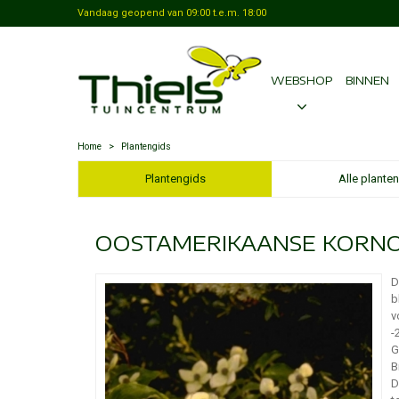
Vandaag geopend van
09:00
t.e.m.
18:00
WEBSHOP
BINNEN
Home
>
Plantengids
Plantengids
Alle planten
OOSTAMERIKAANSE KORNO
D
b
v
-
G
B
D