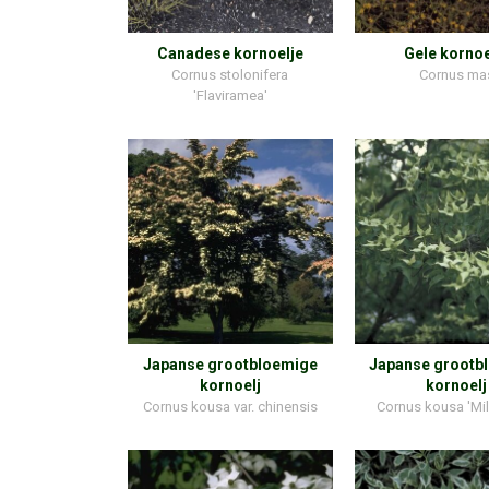
Canadese kornoelje
Gele kornoe
Cornus stolonifera
Cornus ma
'Flaviramea'
Japanse grootbloemige
Japanse grootb
kornoelj
kornoelj
Cornus kousa var. chinensis
Cornus kousa 'Mi