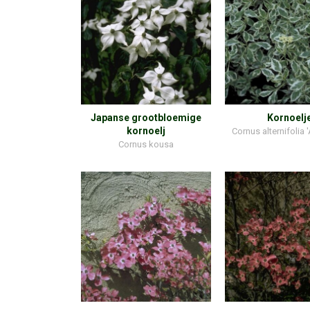
Japanse grootbloemige
Kornoelj
kornoelj
Cornus alternifolia 
Cornus kousa