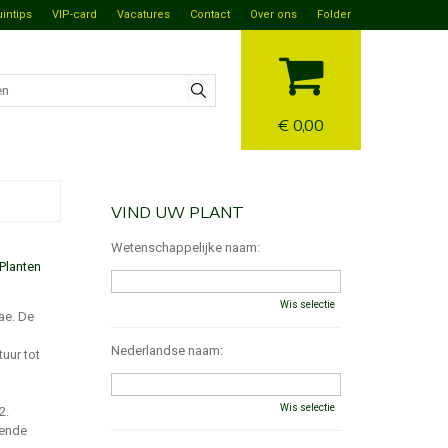
uintips
VIP-card
Vacatures
Contact
Over ons
Folder
€ 0,00
VIND UW PLANT
Wetenschappelijke naam:
Planten
Wis selectie
ae. De
Nederlandse naam:
uur tot
Wis selectie
2.
dende