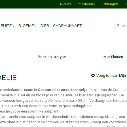
Nieuws
Fotoalbums
Plantengids
T
BUITEN
BLOEMEN
DIER
CADEAUKAART
Zoek op tuintype
Mijn Planten
ELJE
Voeg toe aan Mijn 
e nederlandse naam is
Oostamerikaanse kornoelje
, familie van de Cornace
loemkleur is wit en de bloeitijd is van ca. mei. De bladeren zijn grijsgroen. De
olwassen hoogte van deze
grote heester
is ca. 400 cm. Verdraagt een temperat
20 gr. C. Heeft een decoratieve vorm. Is goed verkrijgbaar.
eschikt voor een soortrijke aanplant.
ijvoorbeeld voor aanplant in windbeschutte (stads)tuinen en openbaar groen. 
eze plant is niet geschikt voor moeilijke standplaatsen. Vraagt een vochthou