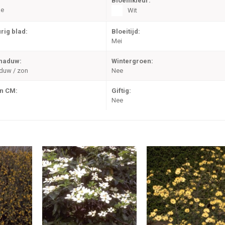
Bloemkleur:
ae
Wit
rig blad:
Bloeitijd:
Mei
chaduw:
Wintergroen:
duw / zon
Nee
in CM:
Giftig:
Nee