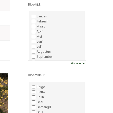
Bloeitijd:
Januari
Februari
Maart
April
Mei
Juni
Juli
Augustus
September
Oktober
Wis selectie
November
December
Bloemkleur:
Beige
Blauw
Bruin
Geel
Gemengd
Grijs