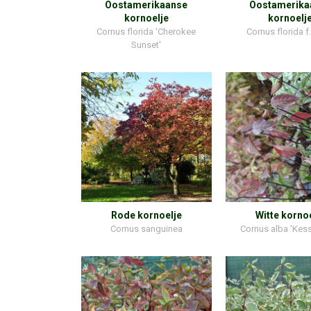
Oostamerikaanse
Oostamerika
kornoelje
kornoelj
Cornus florida 'Cherokee
Cornus florida f
Sunset'
Rode kornoelje
Witte korno
Cornus sanguinea
Cornus alba 'Kesse