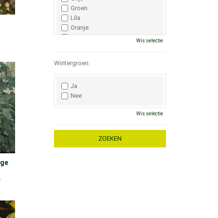
Groen
Lila
Oranje
Paars
Wis selectie
Rood
Roze
Wintergroen:
Wit
Zwart
Ja
Nee
Wis selectie
ige
'