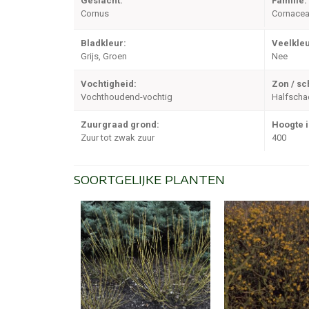
Geslacht:
Familie:
Cornus
Cornace
Bladkleur:
Veelkleu
Grijs, Groen
Nee
Vochtigheid:
Zon / s
Vochthoudend-vochtig
Halfscha
Zuurgraad grond:
Hoogte 
Zuur tot zwak zuur
400
SOORTGELIJKE PLANTEN