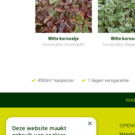
Witte kornoelje
Witte korno
Cornus alba 'Gouchaultii'
Cornus alba 'Elega
4500m² tuinplezier
7 dagen versgarantie
MAK
×
INFORMATIE
OPEN
Deze website maakt
Algemene voorwaarden
Maanda