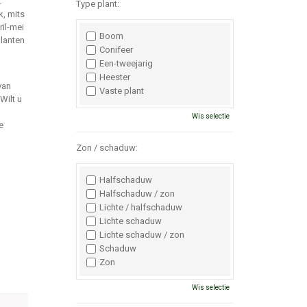
.
Type plant:
k, mits
ril-mei
Boom
planten
Conifeer
Een-tweejarig
Heester
van
Vaste plant
Wilt u
Wis selectie
e
Zon / schaduw:
Halfschaduw
Halfschaduw / zon
Lichte / halfschaduw
Lichte schaduw
Lichte schaduw / zon
Schaduw
Zon
Wis selectie