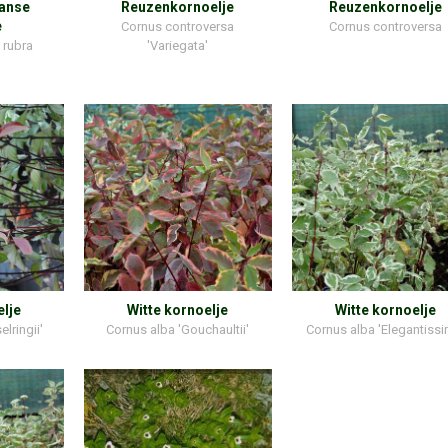
anse
Reuzenkornoelje
Reuzenkornoelje
e
Cornus controversa
Cornus controversa
. rubra
'Variegata'
elje
Witte kornoelje
Witte kornoelje
lringii'
Cornus alba 'Gouchaultii'
Cornus alba 'Elegantissi