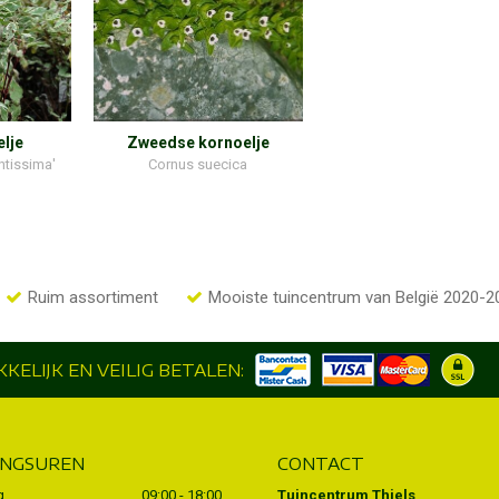
elje
Zweedse kornoelje
ntissima'
Cornus suecica
Ruim assortiment
Mooiste tuincentrum van België 2020-2
KELIJK EN VEILIG BETALEN:
INGSUREN
CONTACT
g
09:00 - 18:00
Tuincentrum Thiels