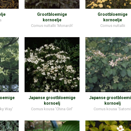
lje
Grootbloemige
Grootbloemige
kornoelje
kornoelje
s
Cornus nuttallii 'Monarch'
Cornus nuttallii
loemige
Japanse grootbloemige
Japanse grootbloem
kornoelj
kornoelj
lky Way'
Cornus kousa 'China Girl'
Cornus kousa 'Satomi