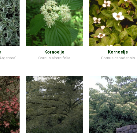
e
Kornoelje
Kornoelje
'Argentea'
Cornus alternifolia
Cornus canadensis