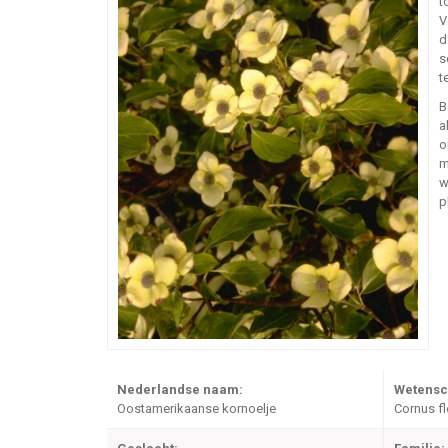
t
V
d
s
t
B
a
o
m
w
p
Nederlandse naam:
Wetensc
Oostamerikaanse kornoelje
Cornus fl