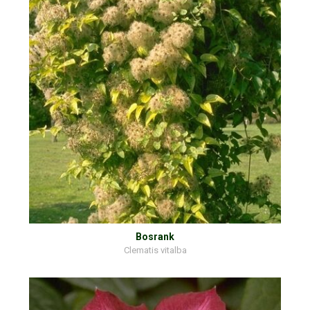
Bosrank
Clematis vitalba