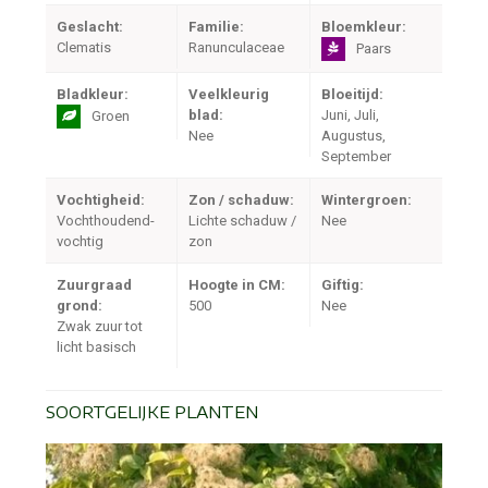
Geslacht:
Familie:
Bloemkleur:
Clematis
Ranunculaceae
Paars
Bladkleur:
Veelkleurig
Bloeitijd:
blad:
Juni, Juli,
Groen
Nee
Augustus,
September
Vochtigheid:
Zon / schaduw:
Wintergroen:
Vochthoudend-
Lichte schaduw /
Nee
vochtig
zon
Zuurgraad
Hoogte in CM:
Giftig:
grond:
500
Nee
Zwak zuur tot
licht basisch
SOORTGELIJKE PLANTEN