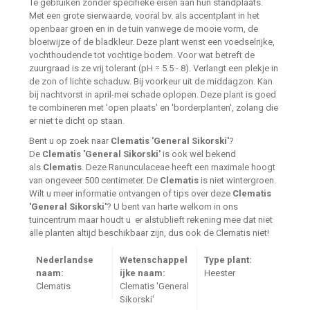
Te gebruiken zonder specifieke eisen aan hun standplaats.
Met een grote sierwaarde, vooral bv. als accentplant in het
openbaar groen en in de tuin vanwege de mooie vorm, de
bloeiwijze of de bladkleur. Deze plant wenst een voedselrijke,
vochthoudende tot vochtige bodem. Voor wat betreft de
zuurgraad is ze vrij tolerant (pH = 5.5 - 8). Verlangt een plekje in
de zon of lichte schaduw. Bij voorkeur uit de middagzon. Kan
bij nachtvorst in april-mei schade oplopen. Deze plant is goed
te combineren met 'open plaats' en 'borderplanten', zolang die
er niet te dicht op staan.
Bent u op zoek naar
Clematis 'General Sikorski'
?
De
Clematis 'General Sikorski'
is ook wel bekend
als
Clematis
. Deze Ranunculaceae heeft een maximale hoogt
van ongeveer 500 centimeter. De
Clematis
is niet wintergroen.
Wilt u meer informatie ontvangen of tips over deze
Clematis
'General Sikorski'
? U bent van harte welkom in ons
tuincentrum maar houdt u er alstublieft rekening mee dat niet
alle planten altijd beschikbaar zijn, dus ook de Clematis niet!
Nederlandse
Wetenschappel
Type plant:
naam:
ijke naam:
Heester
Clematis
Clematis 'General
Sikorski'