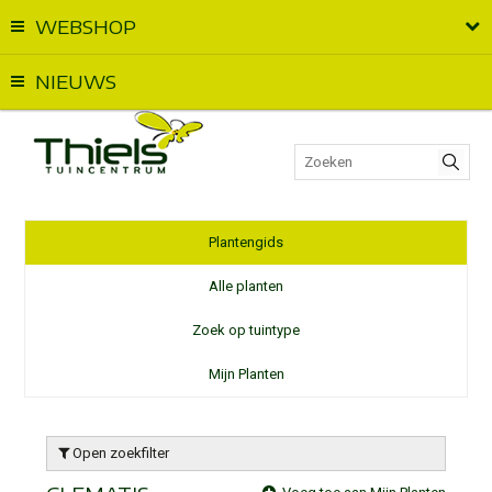
WEBSHOP
Vandaag geopend van
09:00
t.e.m.
18:00
NIEUWS
Plantengids
Alle planten
Zoek op tuintype
Mijn Planten
Open zoekfilter