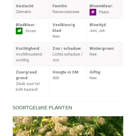
Geslacht:
Familie:
Bloemkleur:
Clematis
Ranunculaceae
Paars
Bladkleur:
Veelkleurig
Bloeitijd:
blad:
Juni, Juli
Groen
Nee
Vochtigheid:
Zon / schaduw:
Wintergroen:
Vochthoudend-
Lichte schaduw /
Nee
vochtig
zon
Zuurgraad
Hoogte in CM:
Giftig:
grond:
400
Nee
Zwak zuur tot
licht basisch
SOORTGELIJKE PLANTEN