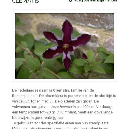
CLEMATIS
Voeg toe aan Mijn Planten
De nederlandse naam is
Clematis
, familie van de
Ranunculaceae. De bloemkleur is purperviolet en de bloeitijd is
van ca. juni tot en met juli. De bladeren zijn groen. De
volwassen hoogte van deze
heester
is ca. 400 cm. Verdraagt
een temperatuur tot -20 gr. C. Klimplant, heeft een opvallende
bloeiwijze. Is goed verkrijgbaar.
Te gebruiken zonder specifieke eisen aan hun standplaats.
Met een grote sierwaarde, vooral bv. als accentplant in het