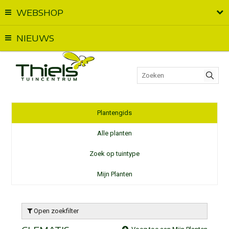
WEBSHOP
Vandaag geopend van
09:00
t.e.m.
18:00
NIEUWS
Plantengids
Alle planten
Zoek op tuintype
Mijn Planten
Open zoekfilter