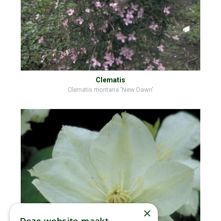
Clematis
Clematis montana 'New Dawn'
×