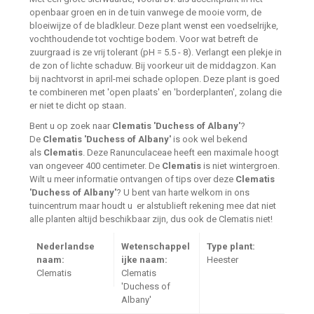
openbaar groen en in de tuin vanwege de mooie vorm, de
bloeiwijze of de bladkleur. Deze plant wenst een voedselrijke,
vochthoudende tot vochtige bodem. Voor wat betreft de
zuurgraad is ze vrij tolerant (pH = 5.5 - 8). Verlangt een plekje in
de zon of lichte schaduw. Bij voorkeur uit de middagzon. Kan
bij nachtvorst in april-mei schade oplopen. Deze plant is goed
te combineren met 'open plaats' en 'borderplanten', zolang die
er niet te dicht op staan.
Bent u op zoek naar
Clematis 'Duchess of Albany'
?
De
Clematis 'Duchess of Albany'
is ook wel bekend
als
Clematis
. Deze Ranunculaceae heeft een maximale hoogt
van ongeveer 400 centimeter. De
Clematis
is niet wintergroen.
Wilt u meer informatie ontvangen of tips over deze
Clematis
'Duchess of Albany'
? U bent van harte welkom in ons
tuincentrum maar houdt u er alstublieft rekening mee dat niet
alle planten altijd beschikbaar zijn, dus ook de Clematis niet!
Nederlandse
Wetenschappel
Type plant:
naam:
ijke naam:
Heester
Clematis
Clematis
'Duchess of
Albany'