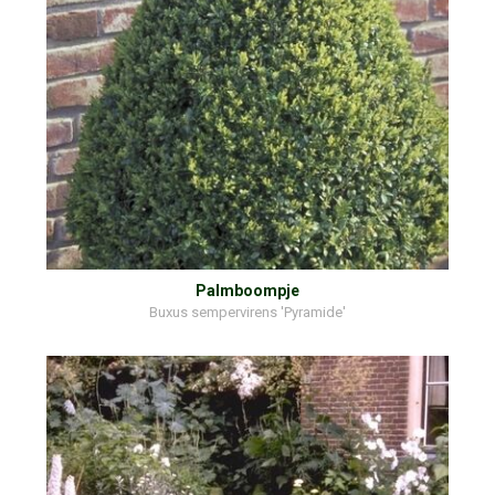
Palmboompje
Buxus sempervirens 'Pyramide'