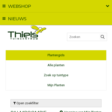
WEBSHOP
Vandaag geopend van
09:00
t.e.m.
18:00
NIEUWS
Plantengids
Alle planten
Zoek op tuintype
Mijn Planten
Open zoekfilter