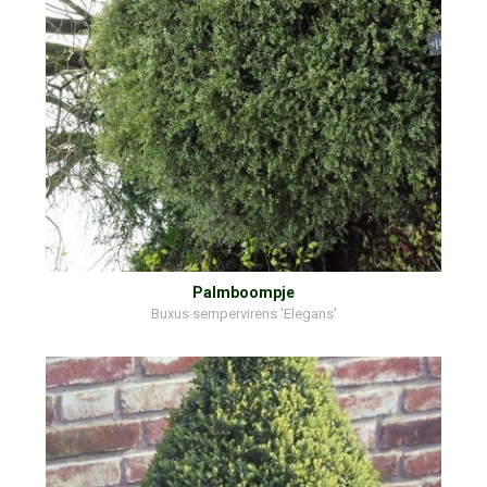
Palmboompje
Buxus sempervirens 'Elegans'