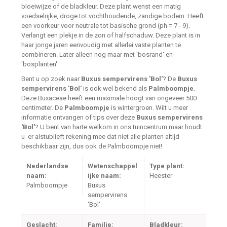
bloeiwijze of de bladkleur. Deze plant wenst een matig
voedselrijke, droge tot vochthoudende, zandige bodem. Heeft
een voorkeur voor neutrale tot basische grond (ph = 7 - 9).
Verlangt een plekje in de zon of halfschaduw. Deze plant is in
haar jonge jaren eenvoudig met allerlei vaste planten te
combineren. Later alleen nog maar met 'bosrand' en
'bosplanten'.
Bent u op zoek naar
Buxus sempervirens 'Bol'
? De
Buxus
sempervirens 'Bol'
is ook wel bekend als
Palmboompje
.
Deze Buxaceae heeft een maximale hoogt van ongeveer 500
centimeter. De
Palmboompje
is wintergroen. Wilt u meer
informatie ontvangen of tips over deze
Buxus sempervirens
'Bol'
? U bent van harte welkom in ons tuincentrum maar houdt
u er alstublieft rekening mee dat niet alle planten altijd
beschikbaar zijn, dus ook de Palmboompje niet!
Nederlandse
Wetenschappel
Type plant:
naam:
ijke naam:
Heester
Palmboompje
Buxus
sempervirens
'Bol'
Geslacht:
Familie:
Bladkleur: