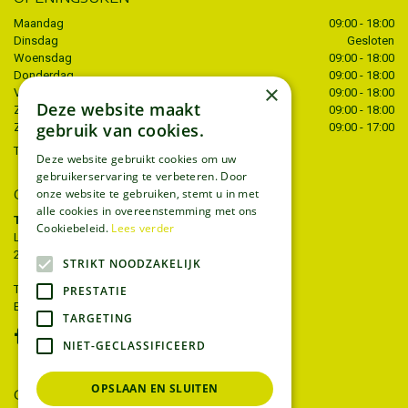
Maandag
09:00 - 18:00
Dinsdag
Gesloten
Woensdag
09:00 - 18:00
Donderdag
09:00 - 18:00
×
Vrijdag
09:00 - 18:00
Deze website maakt
Zaterdag
09:00 - 18:00
gebruik van cookies.
Zondag
09:00 - 17:00
Toon alle openingstijden
Deze website gebruikt cookies om uw
gebruikerservaring te verbeteren. Door
onze website te gebruiken, stemt u in met
CONTACT
alle cookies in overeenstemming met ons
Tuincentrum Thiels
Cookiebeleid.
Lees verder
Liersesteenweg 68
2221 Heist-op-den-berg
STRIKT NOODZAKELIJK
T.
015 22 27 52
PRESTATIE
E.
info@tuincentrumthiels.be
TARGETING
NIET-GECLASSIFICEERD
OPSLAAN EN SLUITEN
GEEF UW MENING