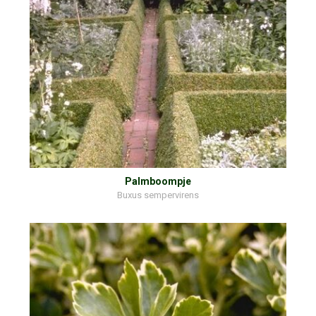
Palmboompje
Buxus sempervirens