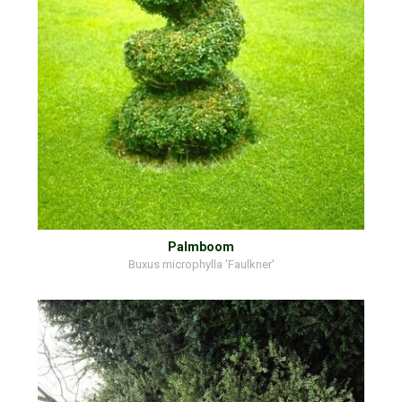
Palmboom
Buxus microphylla 'Faulkner'