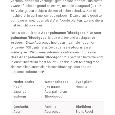
vochthoudende tot vochtige, 'gemiddelde' bodem. Dus niet te
zware of te lichte grond en een vrij neutrale zuurgraad (pH = 6 -
8). Verlangt een plekje in de zon of lichte schaduw. Kan bij
nachtvorst in april-mei schade oplopen. Deze plant is goed te
combineren met 'open plaats' en 'borderplanten', zolang die er
niet te dicht op staan.
Bent u op zoek naar
Acer palmatum 'Bloodgood'
? De
Acer
palmatum 'Bloodgood'
is ook wel bekend als
Japanse
esdoorn
. Deze Aceraceae heeft een maximale hoogt van
ongeveer 400 centimeter. De
Japanse esdoorn
is niet
wintergroen. Wilt u meer informatie ontvangen of tips over
deze
Acer palmatum 'Bloodgood'
? U bent van harte welkom
in ons tuincentrum maar houdt u er alstublieft rekening mee
dat niet alle planten altijd beschikbaar zijn, dus ook de
Japanse esdoorn niet!
Nederlandse
Wetenschappel
Type plant:
naam:
ijke naam:
Heester
Japanse
Acer palmatum
esdoorn
'Bloodgood'
Geslacht:
Familie:
Bladkleur:
Acer
Aceraceae
Bruin, Rood