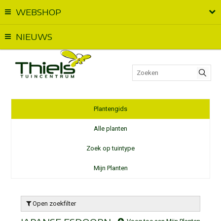
WEBSHOP
Vandaag geopend van
09:00
t.e.m.
18:00
NIEUWS
Plantengids
Alle planten
Zoek op tuintype
Mijn Planten
Open zoekfilter