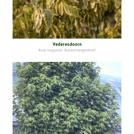
Vederesdoorn
Acer negundo 'Aureomarginatum'