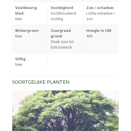
Veelkleurig
Vochtigheid:
Zon / schaduw:
blad:
Vochthoudend-
Lichte schaduw /
Nee
vochtig
zon
Wintergroen:
Zuurgraad
Hoogte in CM:
Nee
grond:
400
Zwak zuur tot
licht basisch
Giftig:
Nee
SOORTGELIJKE PLANTEN