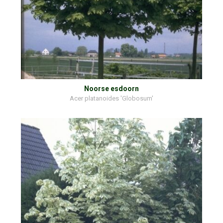
Noorse esdoorn
Acer platanoides 'Globosum'