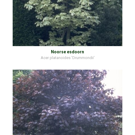
Noorse esdoorn
Acer platanoides 'Drummondii'