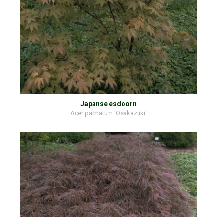
Japanse esdoorn
Acer palmatum 'Osakazuki'