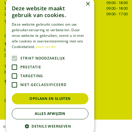
×
Vrijdag
09:00 - 18:00
Deze website maakt
Zaterdag
09:00 - 18:00
gebruik van cookies.
Zondag
09:00 - 17:00
Toon alle openingstijden
Deze website gebruikt cookies om uw
gebruikerservaring te verbeteren. Door
onze website te gebruiken, stemt u in met
CONTACT
alle cookies in overeenstemming met ons
Tuincentrum Thiels
Cookiebeleid.
Lees verder
Liersesteenweg 68
2221 Heist-op-den-berg
STRIKT NOODZAKELIJK
T.
015 22 27 52
PRESTATIE
E.
info@tuincentrumthiels.be
TARGETING
NIET-GECLASSIFICEERD
OPSLAAN EN SLUITEN
GEEF UW MENING
ALLES AFWIJZEN
DETAILS WEERGEVEN
© Tuincentrum Thiels