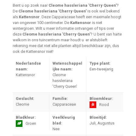
Bent u op zoek naar
Cleome hassleriana 'Cherry Queen'
?
De
Cleome hassleriana 'Cherry Queen'
is ook wel bekend
als
Kattensnor
. Deze Capparaceae heeft een maximale hoogt
van ongeveer 100 centimeter. De
Kattensnor
is niet
wintergroen. Wilt u meer informatie ontvangen of tips over
deze
Cleome hassleriana 'Cherry Queen'
? U bent van harte
welkom in ons tuincentrum maar houdt u er alstublieft
rekening mee dat niet alle planten altijd beschikbaar zijn, dus
ook de Kattensnor niet!
Nederlandse
Wetenschappel
Type plant:
naam:
ijke naam:
Een-tweejarig
Kattensnor
Cleome
hassleriana
'Cherry Queen'
Geslacht:
Familie:
Bloemkleur:
Cleome
Capparaceae
Rood
Bladkleur:
Veelkleurig
Bloeitijd:
blad:
Juli, Augustus
Groen
Nee