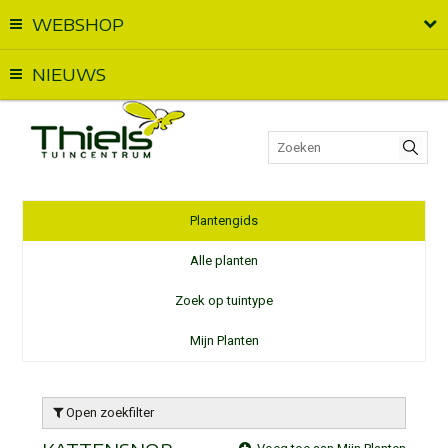
WEBSHOP
Vandaag geopend van
09:00
t.e.m.
18:00
NIEUWS
Plantengids
Alle planten
Zoek op tuintype
Mijn Planten
Open zoekfilter