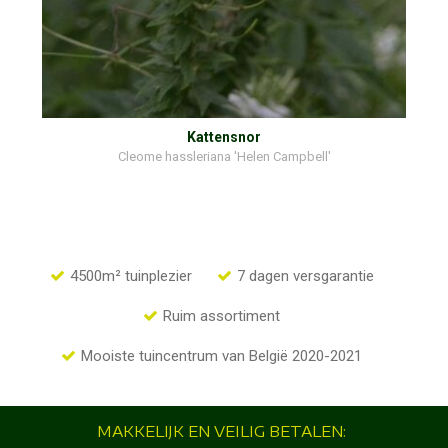
Kattensnor
Cleome hassleriana 'Helen Campbell'
4500m² tuinplezier
7 dagen versgarantie
Ruim assortiment
Mooiste tuincentrum van België 2020-2021
MAKKELIJK EN VEILIG BETALEN: