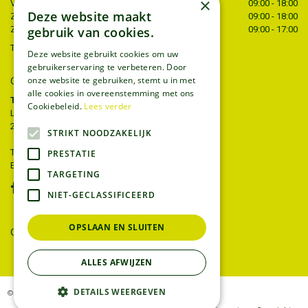
×
Vrijdag
09:00 - 18:00
Deze website maakt
Zaterdag
09:00 - 18:00
gebruik van cookies.
Zondag
09:00 - 17:00
Toon alle openingstijden
Deze website gebruikt cookies om uw
gebruikerservaring te verbeteren. Door
onze website te gebruiken, stemt u in met
CONTACT
alle cookies in overeenstemming met ons
Tuincentrum Thiels
Cookiebeleid.
Lees verder
Liersesteenweg 68
2221 Heist-op-den-berg
STRIKT NOODZAKELIJK
T.
015 22 27 52
PRESTATIE
E.
info@tuincentrumthiels.be
TARGETING
NIET-GECLASSIFICEERD
OPSLAAN EN SLUITEN
GEEF UW MENING
ALLES AFWIJZEN
DETAILS WEERGEVEN
© Tuincentrum Thiels