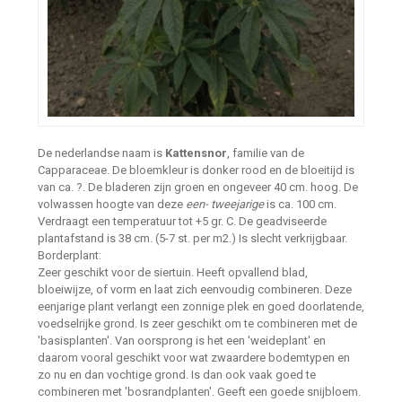
De nederlandse naam is
Kattensnor
, familie van de
Capparaceae. De bloemkleur is donker rood en de bloeitijd is
van ca. ?. De bladeren zijn groen en ongeveer 40 cm. hoog. De
volwassen hoogte van deze
een- tweejarige
is ca. 100 cm.
Verdraagt een temperatuur tot +5 gr. C. De geadviseerde
plantafstand is 38 cm. (5-7 st. per m2.) Is slecht verkrijgbaar.
Borderplant:
Zeer geschikt voor de siertuin. Heeft opvallend blad,
bloeiwijze, of vorm en laat zich eenvoudig combineren. Deze
eenjarige plant verlangt een zonnige plek en goed doorlatende,
voedselrijke grond. Is zeer geschikt om te combineren met de
'basisplanten'. Van oorsprong is het een 'weideplant' en
daarom vooral geschikt voor wat zwaardere bodemtypen en
zo nu en dan vochtige grond. Is dan ook vaak goed te
combineren met 'bosrandplanten'. Geeft een goede snijbloem.