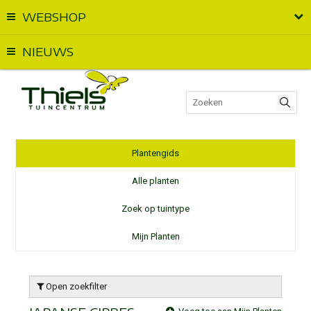
WEBSHOP
Vandaag geopend van
09:00
t.e.m.
18:00
NIEUWS
Plantengids
Alle planten
Zoek op tuintype
Mijn Planten
Open zoekfilter