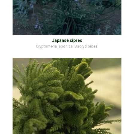
Japanse cipres
Cryptomeria japonica 'Dacrydioides'