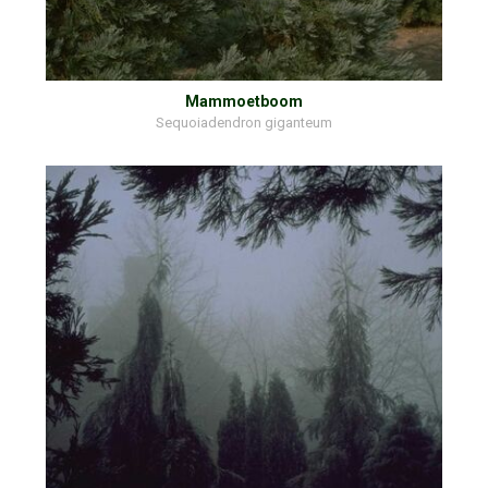
Mammoetboom
Sequoiadendron giganteum