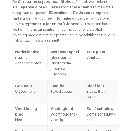
De
Cryptomeria japonica 'Globosa'
is ook wel bekend
als
Japanse cipres
. Deze Taxodiaceae heeft een maximale
hoogt van ongeveer 150 centimeter. De
Japanse cipres
is
wintergroen. Wilt u meer informatie ontvangen of tips over
deze
Cryptomeria japonica 'Globosa'
? U bent van harte
welkom in ons tuincentrum maar houdt u er alstublieft
rekening mee dat niet alle planten altijd beschikbaar zijn, dus
ook de Japanse cipres niet!
Nederlandse
Wetenschappel
Type plant:
naam:
ijke naam:
Conifeer
Japanse cipres
Cryptomeria
japonica
'Globosa'
Geslacht:
Familie:
Bladkleur:
Cryptomeria
Taxodiaceae
Blauw, Bruin,
Groen
Veelkleurig
Vochtigheid:
Zon / schaduw:
blad:
Vochthoudend-
Lichte schaduw /
Nee
vochtig
zon