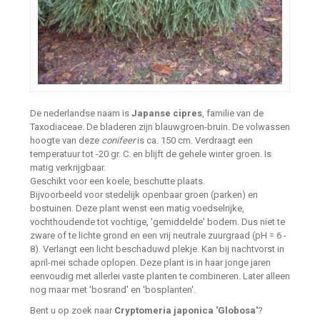
De nederlandse naam is
Japanse cipres
, familie van de
Taxodiaceae. De bladeren zijn blauwgroen-bruin. De volwassen
hoogte van deze
conifeer
is ca. 150 cm. Verdraagt een
temperatuur tot -20 gr. C. en blijft de gehele winter groen. Is
matig verkrijgbaar.
Geschikt voor een koele, beschutte plaats.
Bijvoorbeeld voor stedelijk openbaar groen (parken) en
bostuinen. Deze plant wenst een matig voedselrijke,
vochthoudende tot vochtige, 'gemiddelde' bodem. Dus niet te
zware of te lichte grond en een vrij neutrale zuurgraad (pH = 6 -
8). Verlangt een licht beschaduwd plekje. Kan bij nachtvorst in
april-mei schade oplopen. Deze plant is in haar jonge jaren
eenvoudig met allerlei vaste planten te combineren. Later alleen
nog maar met 'bosrand' en 'bosplanten'.
Bent u op zoek naar
Cryptomeria japonica 'Globosa'
?