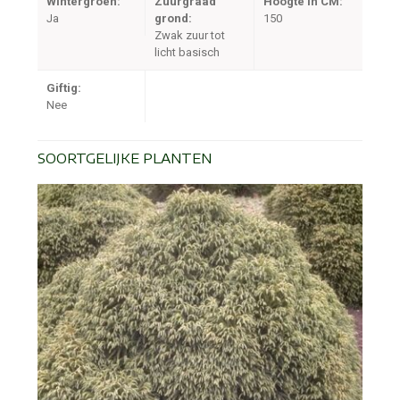
Wintergroen:
Zuurgraad
Hoogte in CM:
Ja
grond:
150
Zwak zuur tot
licht basisch
Giftig:
Nee
SOORTGELIJKE PLANTEN