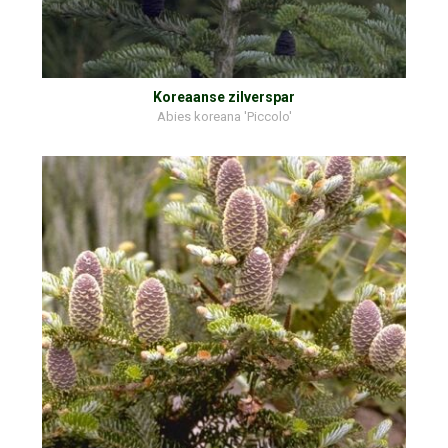
Koreaanse zilverspar
Abies koreana 'Piccolo'