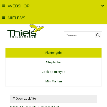
WEBSHOP
Vandaag geopend van
09:00
t.e.m.
17:00
NIEUWS
Plantengids
Alle planten
Zoek op tuintype
Mijn Planten
Open zoekfilter