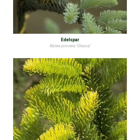
Edelspar
Abies procera 'Glauca'