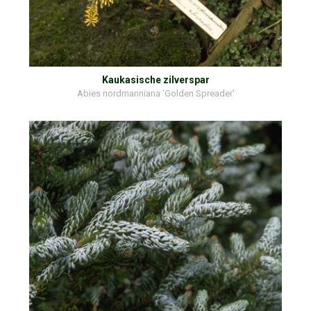
Kaukasische zilverspar
Abies nordmanniana 'Golden Spreader'