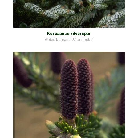
Koreaanse zilverspar
Abies koreana 'Silberlocke'