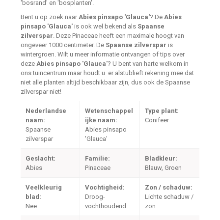
'bosrand' en 'bosplanten'.
Bent u op zoek naar
Abies pinsapo 'Glauca'
? De
Abies
pinsapo 'Glauca'
is ook wel bekend als
Spaanse
zilverspar
. Deze Pinaceae heeft een maximale hoogt van
ongeveer 1000 centimeter. De
Spaanse zilverspar
is
wintergroen. Wilt u meer informatie ontvangen of tips over
deze
Abies pinsapo 'Glauca'
? U bent van harte welkom in
ons tuincentrum maar houdt u er alstublieft rekening mee dat
niet alle planten altijd beschikbaar zijn, dus ook de Spaanse
zilverspar niet!
Nederlandse
Wetenschappel
Type plant:
naam:
ijke naam:
Conifeer
Spaanse
Abies pinsapo
zilverspar
'Glauca'
Geslacht:
Familie:
Bladkleur:
Abies
Pinaceae
Blauw, Groen
Veelkleurig
Vochtigheid:
Zon / schaduw:
blad:
Droog-
Lichte schaduw /
Nee
vochthoudend
zon