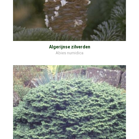
Algerijnse zilverden
Abies numidica