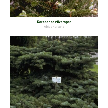
Koreaanse zilverspar
Abies koreana