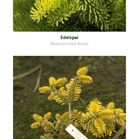
Edelspar
Abies procera 'Aurea'