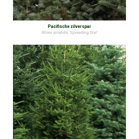
Pacifische zilverspar
Abies amabilis 'Spreading Star'