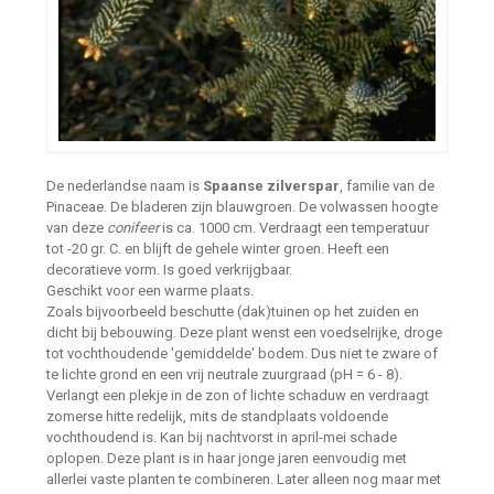
De nederlandse naam is
Spaanse zilverspar
, familie van de
Pinaceae. De bladeren zijn blauwgroen. De volwassen hoogte
van deze
conifeer
is ca. 1000 cm. Verdraagt een temperatuur
tot -20 gr. C. en blijft de gehele winter groen. Heeft een
decoratieve vorm. Is goed verkrijgbaar.
Geschikt voor een warme plaats.
Zoals bijvoorbeeld beschutte (dak)tuinen op het zuiden en
dicht bij bebouwing. Deze plant wenst een voedselrijke, droge
tot vochthoudende 'gemiddelde' bodem. Dus niet te zware of
te lichte grond en een vrij neutrale zuurgraad (pH = 6 - 8).
Verlangt een plekje in de zon of lichte schaduw en verdraagt
zomerse hitte redelijk, mits de standplaats voldoende
vochthoudend is. Kan bij nachtvorst in april-mei schade
oplopen. Deze plant is in haar jonge jaren eenvoudig met
allerlei vaste planten te combineren. Later alleen nog maar met