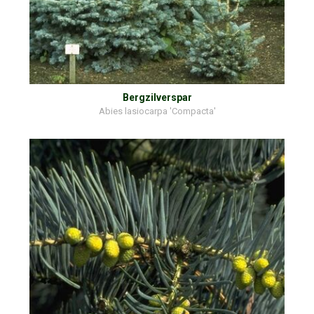
Bergzilverspar
Abies lasiocarpa 'Compacta'