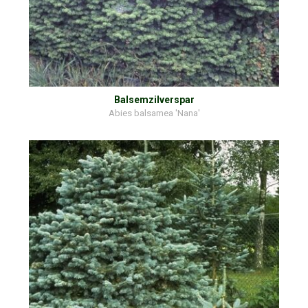
Balsemzilverspar
Abies balsamea 'Nana'