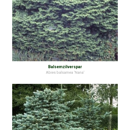
Balsemzilverspar
Abies balsamea 'Nana'