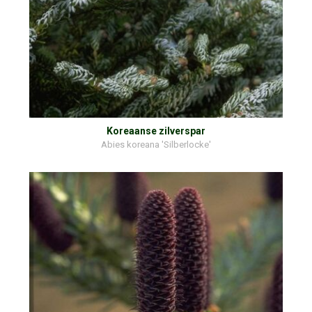
Koreaanse zilverspar
Abies koreana 'Silberlocke'