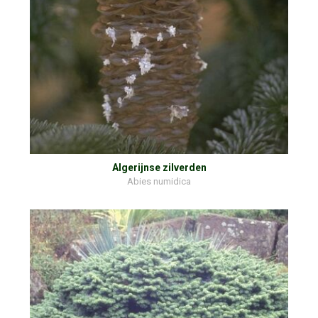
Algerijnse zilverden
Abies numidica