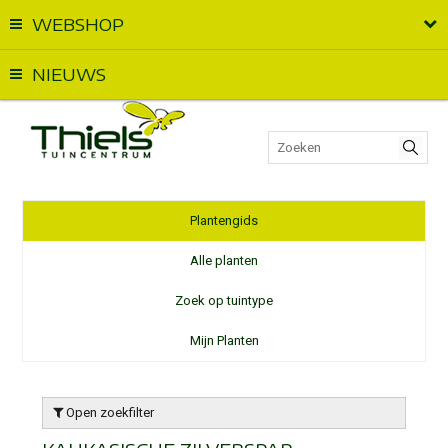
WEBSHOP
Vandaag geopend van
09:00
t.e.m.
17:00
NIEUWS
Plantengids
Alle planten
Zoek op tuintype
Mijn Planten
Open zoekfilter