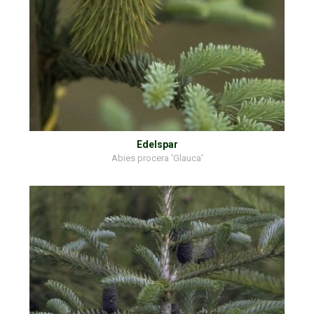
Edelspar
Abies procera 'Glauca'