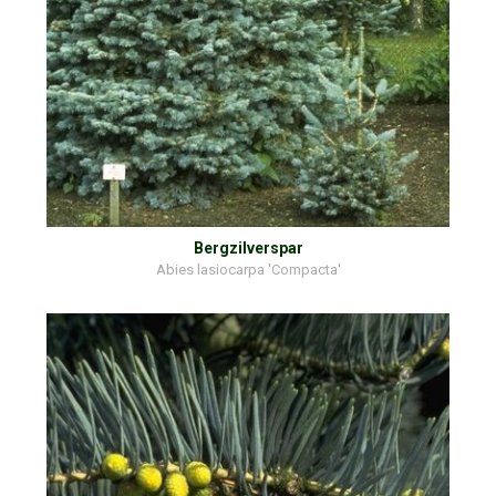
Bergzilverspar
Abies lasiocarpa 'Compacta'