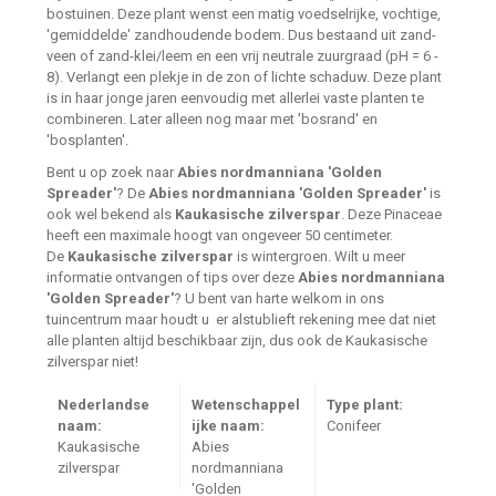
bostuinen. Deze plant wenst een matig voedselrijke, vochtige,
'gemiddelde' zandhoudende bodem. Dus bestaand uit zand-
veen of zand-klei/leem en een vrij neutrale zuurgraad (pH = 6 -
8). Verlangt een plekje in de zon of lichte schaduw. Deze plant
is in haar jonge jaren eenvoudig met allerlei vaste planten te
combineren. Later alleen nog maar met 'bosrand' en
'bosplanten'.
Bent u op zoek naar
Abies nordmanniana 'Golden
Spreader'
? De
Abies nordmanniana 'Golden Spreader'
is
ook wel bekend als
Kaukasische zilverspar
. Deze Pinaceae
heeft een maximale hoogt van ongeveer 50 centimeter.
De
Kaukasische zilverspar
is wintergroen. Wilt u meer
informatie ontvangen of tips over deze
Abies nordmanniana
'Golden Spreader'
? U bent van harte welkom in ons
tuincentrum maar houdt u er alstublieft rekening mee dat niet
alle planten altijd beschikbaar zijn, dus ook de Kaukasische
zilverspar niet!
Nederlandse
Wetenschappel
Type plant:
naam:
ijke naam:
Conifeer
Kaukasische
Abies
zilverspar
nordmanniana
'Golden