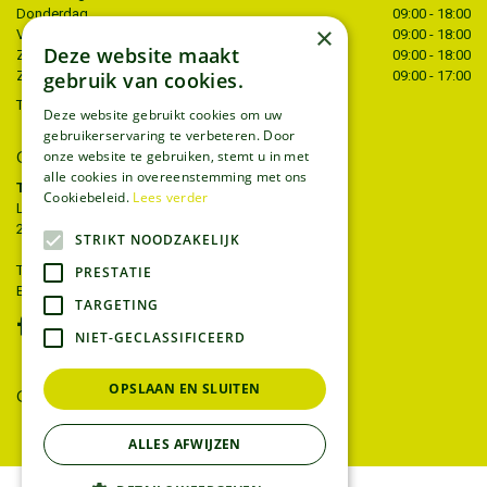
Donderdag
09:00 - 18:00
×
Vrijdag
09:00 - 18:00
Deze website maakt
Zaterdag
09:00 - 18:00
gebruik van cookies.
Zondag
09:00 - 17:00
Toon alle openingstijden
Deze website gebruikt cookies om uw
gebruikerservaring te verbeteren. Door
CONTACT
onze website te gebruiken, stemt u in met
alle cookies in overeenstemming met ons
Tuincentrum Thiels
Cookiebeleid.
Lees verder
Liersesteenweg 68
2221 Heist-op-den-berg
STRIKT NOODZAKELIJK
T.
015 22 27 52
PRESTATIE
E.
info@tuincentrumthiels.be
TARGETING
NIET-GECLASSIFICEERD
OPSLAAN EN SLUITEN
GEEF UW MENING
ALLES AFWIJZEN