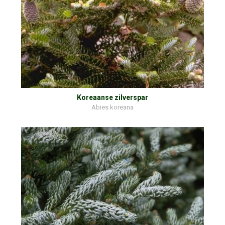
Koreaanse zilverspar
Abies koreana