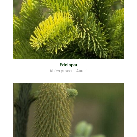
Edelspar
Abies procera 'Aurea'