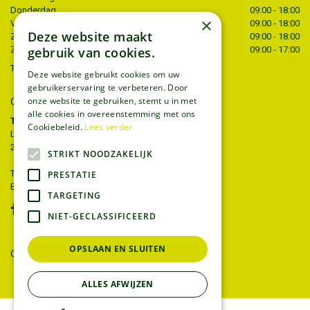
Donderdag
09:00 - 18:00
×
Vrijdag
09:00 - 18:00
Deze website maakt
Zaterdag
09:00 - 18:00
Zondag
09:00 - 17:00
gebruik van cookies.
Toon alle openingstijden
Deze website gebruikt cookies om uw
gebruikerservaring te verbeteren. Door
CONTACT
onze website te gebruiken, stemt u in met
alle cookies in overeenstemming met ons
Tuincentrum Thiels
Cookiebeleid.
Lees verder
Liersesteenweg 68
2221 Heist-op-den-berg
STRIKT NOODZAKELIJK
T.
015 22 27 52
PRESTATIE
E.
info@tuincentrumthiels.be
TARGETING
NIET-GECLASSIFICEERD
OPSLAAN EN SLUITEN
GEEF UW MENING
ALLES AFWIJZEN