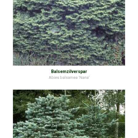
Balsemzilverspar
Abies balsamea 'Nana'