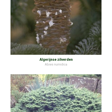
Algerijnse zilverden
Abies numidica