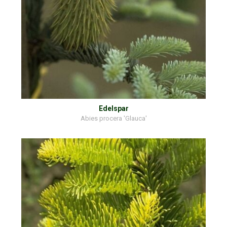
Edelspar
Abies procera 'Glauca'