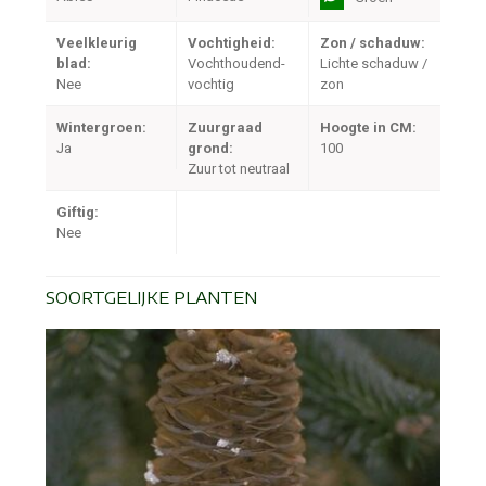
Veelkleurig
Vochtigheid:
Zon / schaduw:
blad:
Vochthoudend-
Lichte schaduw /
Nee
vochtig
zon
Wintergroen:
Zuurgraad
Hoogte in CM:
Ja
grond:
100
Zuur tot neutraal
Giftig:
Nee
SOORTGELIJKE PLANTEN