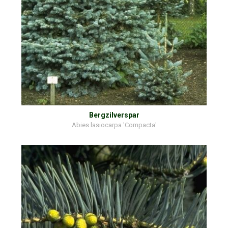
Bergzilverspar
Abies lasiocarpa 'Compacta'