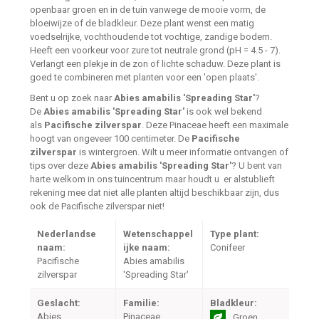
openbaar groen en in de tuin vanwege de mooie vorm, de
bloeiwijze of de bladkleur. Deze plant wenst een matig
voedselrijke, vochthoudende tot vochtige, zandige bodem.
Heeft een voorkeur voor zure tot neutrale grond (pH = 4.5 - 7).
Verlangt een plekje in de zon of lichte schaduw. Deze plant is
goed te combineren met planten voor een 'open plaats'.
Bent u op zoek naar
Abies amabilis 'Spreading Star'
?
De
Abies amabilis 'Spreading Star'
is ook wel bekend
als
Pacifische zilverspar
. Deze Pinaceae heeft een maximale
hoogt van ongeveer 100 centimeter. De
Pacifische
zilverspar
is wintergroen. Wilt u meer informatie ontvangen of
tips over deze
Abies amabilis 'Spreading Star'
? U bent van
harte welkom in ons tuincentrum maar houdt u er alstublieft
rekening mee dat niet alle planten altijd beschikbaar zijn, dus
ook de Pacifische zilverspar niet!
Nederlandse
Wetenschappel
Type plant:
naam:
ijke naam:
Conifeer
Pacifische
Abies amabilis
zilverspar
'Spreading Star'
Geslacht:
Familie:
Bladkleur:
Abies
Pinaceae
Groen