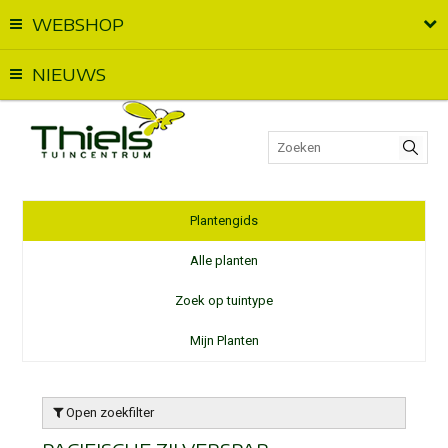
WEBSHOP
Vandaag geopend van
09:00
t.e.m.
18:00
NIEUWS
Plantengids
Alle planten
Zoek op tuintype
Mijn Planten
Open zoekfilter