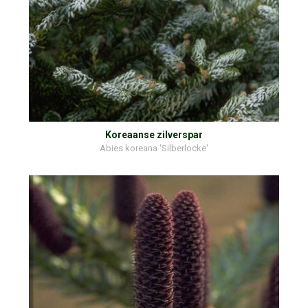
Koreaanse zilverspar
Abies koreana 'Silberlocke'