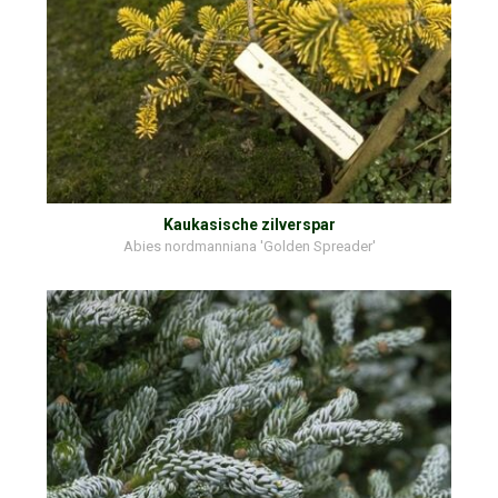
Kaukasische zilverspar
Abies nordmanniana 'Golden Spreader'