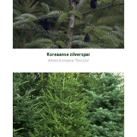
Koreaanse zilverspar
Abies koreana 'Piccolo'