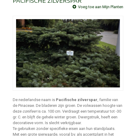
PACIFISCHE ZILVERSPAR
Voeg toe aan Mijn Planten
De nederlandse naam is
Pacifische zilverspar
, familie van
de Pinaceae. De bladeren zijn groen. De volwassen hoogte van
deze
conifeer
is ca. 100 cm. Verdraagt een temperatuur tot -30
gr. C. en blijft de gehele winter groen. Dwergstruik, heeft een
decoratieve vorm. Is slecht verkrijgbaar.
Te gebruiken zonder specifieke eisen aan hun standplaats.
Met een grote sierwaarde, vooral bv. als accentplant in het