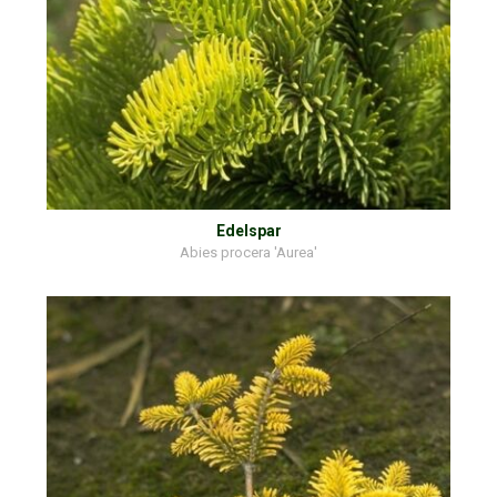
Edelspar
Abies procera 'Aurea'