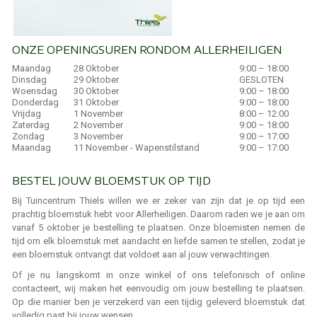
ONZE OPENINGSUREN RONDOM ALLERHEILIGEN
Maandag
28 Oktober
9:00 – 18:00
Dinsdag
29 Oktober
GESLOTEN
Woensdag
30 Oktober
9:00 – 18:00
Donderdag
31 Oktober
9:00 – 18:00
Vrijdag
1 November
8:00 – 12:00
Zaterdag
2 November
9:00 – 18:00
Zondag
3 November
9:00 – 17:00
Maandag
11 November - Wapenstilstand
9:00 – 17:00
BESTEL JOUW BLOEMSTUK OP TIJD
Bij Tuincentrum Thiels willen we er zeker van zijn dat je op tijd een
prachtig bloemstuk hebt voor Allerheiligen. Daarom raden we je aan om
vanaf 5 oktober je bestelling te plaatsen. Onze bloemisten nemen de
tijd om elk bloemstuk met aandacht en liefde samen te stellen, zodat je
een bloemstuk ontvangt dat voldoet aan al jouw verwachtingen.
Of je nu langskomt in onze winkel of ons telefonisch of online
contacteert, wij maken het eenvoudig om jouw bestelling te plaatsen.
Op die manier ben je verzekerd van een tijdig geleverd bloemstuk dat
volledig past bij jouw wensen.