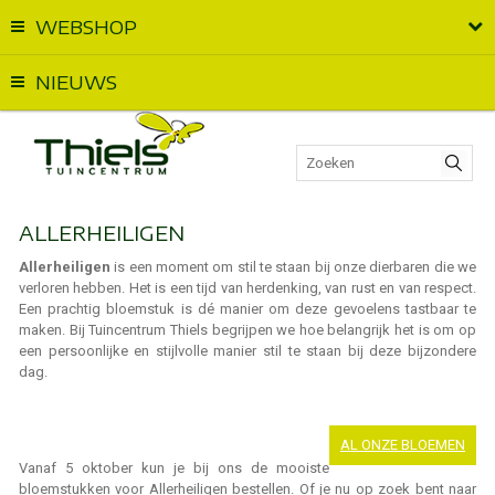
WEBSHOP
Vandaag geopend van
09:00
t.e.m.
18:00
NIEUWS
ALLERHEILIGEN
Allerheiligen
is een moment om stil te staan bij onze dierbaren die we
verloren hebben. Het is een tijd van herdenking, van rust en van respect.
Een prachtig bloemstuk is dé manier om deze gevoelens tastbaar te
maken. Bij Tuincentrum Thiels begrijpen we hoe belangrijk het is om op
een persoonlijke en stijlvolle manier stil te staan bij deze bijzondere
dag.
AL ONZE BLOEMEN
Vanaf 5 oktober kun je bij ons de mooiste
bloemstukken voor Allerheiligen bestellen. Of je nu op zoek bent naar