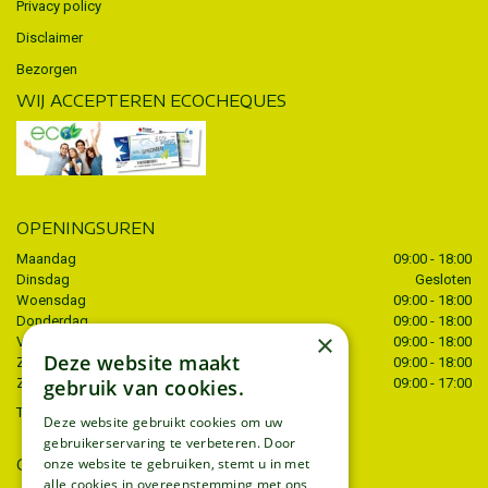
Privacy policy
Disclaimer
Bezorgen
WIJ ACCEPTEREN ECOCHEQUES
OPENINGSUREN
Maandag
09:00 - 18:00
Dinsdag
Gesloten
Woensdag
09:00 - 18:00
Donderdag
09:00 - 18:00
×
Vrijdag
09:00 - 18:00
Deze website maakt
Zaterdag
09:00 - 18:00
gebruik van cookies.
Zondag
09:00 - 17:00
Toon alle openingstijden
Deze website gebruikt cookies om uw
gebruikerservaring te verbeteren. Door
CONTACT
onze website te gebruiken, stemt u in met
alle cookies in overeenstemming met ons